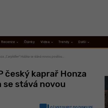
Recenze
Články
Videa
Trendy
Další
a „Carpkiller“ Hubka se stává novou posilou...
P český kaprař Honza
a se stává novou
0
| VSTOUPIT DO DISKUZE