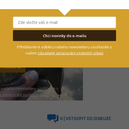
nic neunikne!
Chci novinky do e-mailu
Přihlášením k odběru našeho newsletteru souhlasíte s
našimi
zásadami zpracování osobních údajů
Přihlásit se
 našeho newsletteru souhlasíte s
 zpracování osobních údajů
0
| VSTOUPIT DO DISKUZE