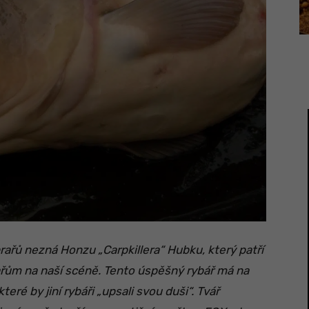
rařů nezná Honzu „Carpkillera“ Hubku, který patří
řům na naší scéně. Tento úspěšný rybář má na
eré by jiní rybáři „upsali svou duši“. Tvář