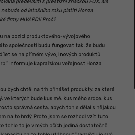
ojována především s prestižní značkou FOX, ale
e nebude od letošního roku platit! Honza
ské firmy MIVARDI! Proč?
u na pozici produktového-vývojového
této společnosti budu fungovat tak, že budu
dílet se na přímém vývoji nových produktů
rp,“ informuje kaprařskou veřejnost Honza
nou bych chtěl na trh přinášet produkty, za které
ý, ve kterých bude kus mě, kus mého srdce, kus
rosto správná cesta, abych tohle dělal s nějakou
em na to hrdý. Proto jsem se rozhodl vzít tuto
e tohle to je v mých očích jediná dostatečně
a kapacitu na to tohle utáhnout,“ vysvětluje své