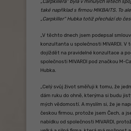
„Carpkillera“ byla v minulých letech sp
také například s firmou MIKBAITS. To al
„Carpkiller“ Hubka totiž přechází do če
„V těchto dnech jsem podepsal smlouv
konzultanta u společnosti MIVARDI. V 
dojíždět na pravidelné konzultace a po
společnosti MIVARDI pod značkou M-Ca
Hubka.
„Celý svůj život směřuji k tomu, že jed
dám ruku do ohně, kterýma si budu jist
mých vědomostí. A myslím si, že je nap
českou firmou, protože jsem Čech, a js
nabídku od společnosti MIVARDI, protož
velká a silná firma, která má možnost 