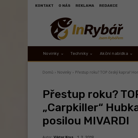
KONTAKT
O NÁS
REKLAMA
REDAKCE
Novinky
Techniky
Akční nabídka
Domů
Novinky
Přestup roku? TOP český kaprař Honz
Přestup roku? TO
„Carpkiller“ Hubk
posilou MIVARDI
Autor:
Viktor Krus
1. 2. 2019