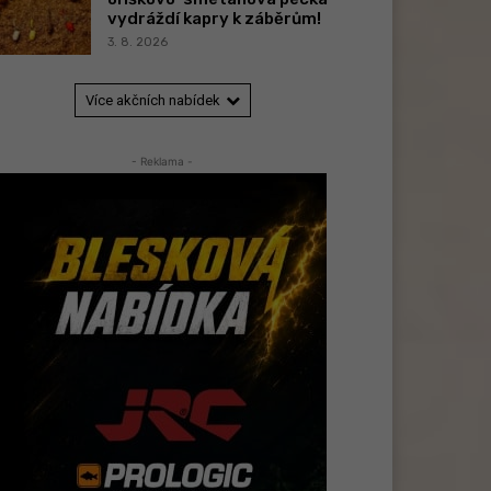
vydráždí kapry k záběrům!
3. 8. 2026
Více akčních nabídek
- Reklama -