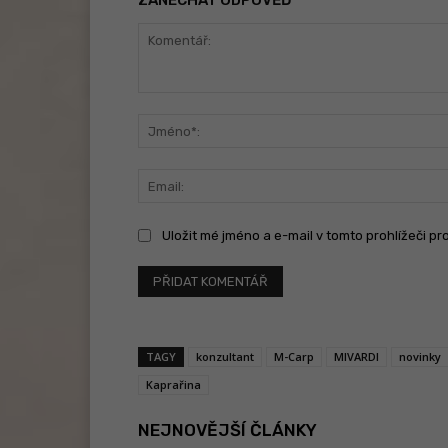
ZANECHAT ODPOVĚĎ
Komentář:
Uložit mé jméno a e-mail v tomto prohlížeči pr
TAGY
konzultant
M-Carp
MIVARDI
novinky
Kaprařina
NEJNOVĚJŠÍ ČLÁNKY