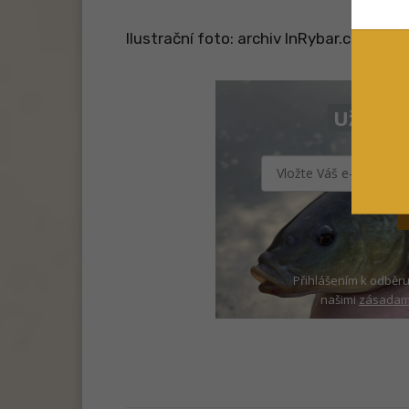
Ilustrační foto: archiv InRybar.cz
Už vám 
Přihlášením k odběru
našimi
zásadami