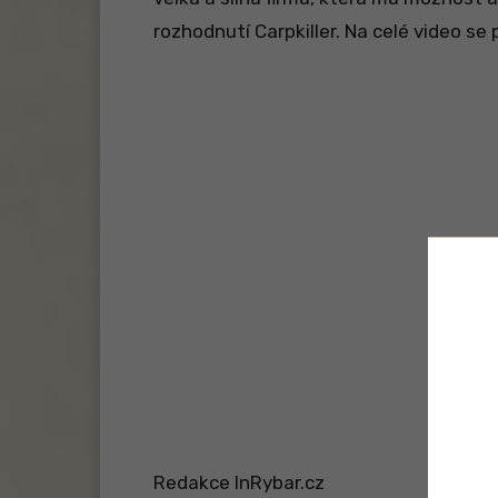
rozhodnutí Carpkiller. Na celé video se 
Redakce InRybar.cz