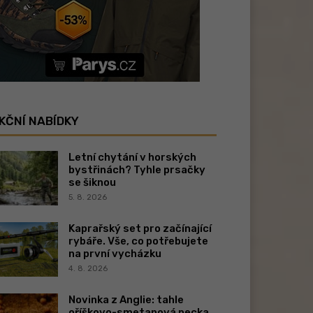
KČNÍ NABÍDKY
Letní chytání v horských
bystřinách? Tyhle prsačky
se šiknou
5. 8. 2026
Kaprařský set pro začínající
rybáře. Vše, co potřebujete
na první vycházku
4. 8. 2026
Novinka z Anglie: tahle
oříškovo-smetanová pecka