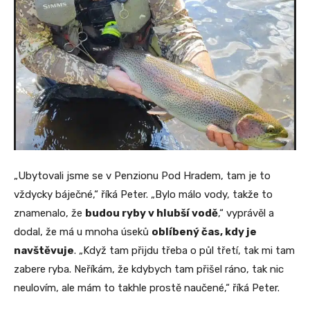
„Ubytovali jsme se v Penzionu Pod Hradem, tam je to
vždycky báječné,“ říká Peter. „Bylo málo vody, takže to
znamenalo, že
budou ryby v hlubší vodě
,“ vyprávěl a
dodal, že má u mnoha úseků
oblíbený čas, kdy je
navštěvuje
. „Když tam přijdu třeba o půl třetí, tak mi tam
zabere ryba. Neříkám, že kdybych tam přišel ráno, tak nic
neulovím, ale mám to takhle prostě naučené,“ říká Peter.