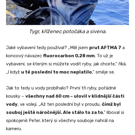
Tygr, kříženec potočáka a sivena.
Jaké vybavení tedy používal? „Měl jsem
prut AFTMA 7
a
koncový návazec
fluorocarbon 0,28 mm
. To už je
vybavení, se kterým si můžete vodit ryby, jak chcete,“ říká.
„I když
u té poslední to moc neplatilo
,“ směje se.
Jak to tedy u vody probíhalo? První tři ryby, pořádné
kousky –
všechny nad 60 cm – ulovil v klidnější části
vody
, ve voleji. „Až ten poslední byl v proudu,
čímž byl
souboj ještě náročnější. Ale stálo to za to
,“ liboval si
spokojeně Peter, který si všechny souboje nahrál na
kameru.