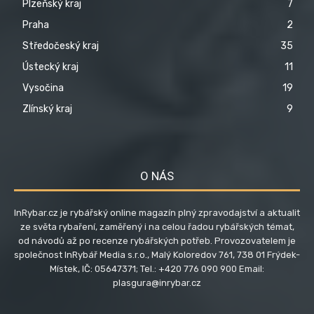
Plzeňský kraj
7
Praha
2
Středočeský kraj
35
Ústecký kraj
11
Vysočina
19
Zlínský kraj
9
O NÁS
InRybar.cz je rybářský online magazín plný zpravodajství a aktualit
ze světa rybaření, zaměřený i na celou řadou rybářských témat,
od návodů až po recenze rybářských potřeb. Provozovatelem je
společnost InRybář Media s.r.o., Malý Koloredov 761, 738 01 Frýdek-
Místek, IČ: 05647371; Tel.: +420 776 090 900 Email:
plasgura@inrybar.cz