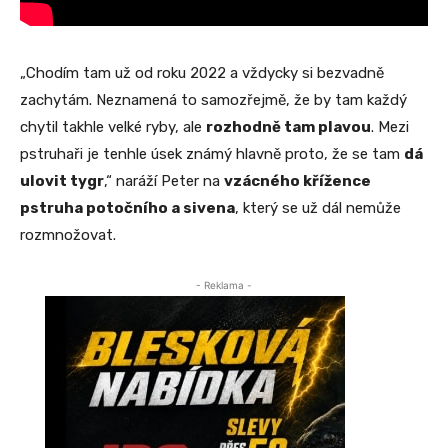
„Chodím tam už od roku 2022 a vždycky si bezvadně
zachytám. Neznamená to samozřejmě, že by tam každý
chytil takhle velké ryby, ale
rozhodně tam plavou
. Mezi
pstruhaři je tenhle úsek známý hlavně proto, že se tam
dá
ulovit tygr
,“ naráží Peter na
vzácného křížence
pstruha potočního a sivena
, který se už dál nemůže
rozmnožovat.
- Reklama -