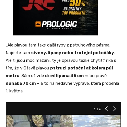
„Ale plavou tam také další ryby z pstruhového pásma.
Najdete tam
siveny, lipany nebo trofejní potočáky
.
Ale ti jsou moc mazaní, ty je opravdu těžké chytit,“ říká s
tím, že v Otavě plavou
pstruzi potoční až kolem půl
metru
. Sám už zde ulovil
lipana 45 cm
nebo právě
duháka 70 cm
– a to na nedávné výpravě, která proběhla
1. května.
1
z 6