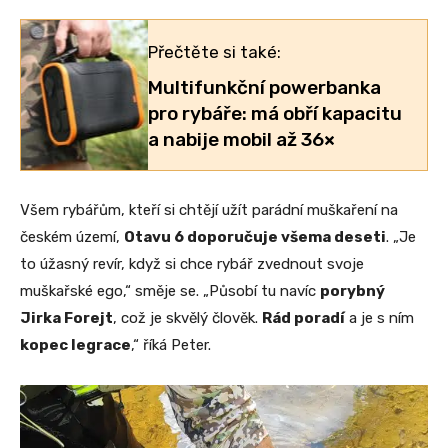
Přečtěte si také:
Multifunkční powerbanka
pro rybáře: má obří kapacitu
a nabije mobil až 36×
Všem rybářům, kteří si chtějí užít parádní muškaření na
českém území,
Otavu 6 doporučuje všema deseti
. „Je
to úžasný revír, když si chce rybář zvednout svoje
muškařské ego,“ směje se. „Působí tu navíc
porybný
Jirka Forejt
, což je skvělý člověk.
Rád poradí
a je s ním
kopec legrace
,“ říká Peter.