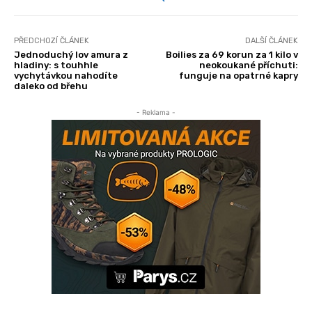
PŘEDCHOZÍ ČLÁNEK
DALŠÍ ČLÁNEK
Jednoduchý lov amura z
Boilies za 69 korun za 1 kilo v
hladiny: s touhhle
neokoukané příchuti:
vychytávkou nahodíte
funguje na opatrné kapry
daleko od břehu
- Reklama -