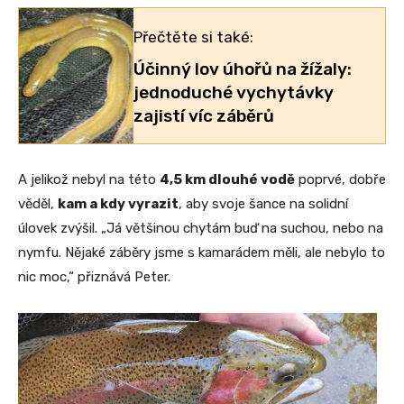
Přečtěte si také:
Účinný lov úhořů na žížaly:
jednoduché vychytávky
zajistí víc záběrů
A jelikož nebyl na této
4,5 km dlouhé vodě
poprvé, dobře
věděl,
kam a kdy vyrazit
, aby svoje šance na solidní
úlovek zvýšil. „Já většinou chytám buď na suchou, nebo na
nymfu. Nějaké záběry jsme s kamarádem měli, ale nebylo to
nic moc,“ přiznává Peter.