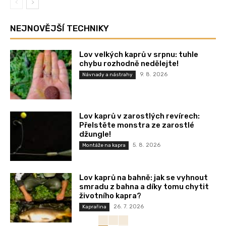
NEJNOVĚJŠÍ TECHNIKY
Lov velkých kaprů v srpnu: tuhle
chybu rozhodně nedělejte!
9. 8. 2026
Návnady a nástrahy
Lov kaprů v zarostlých revírech:
Přelstěte monstra ze zarostlé
džungle!
5. 8. 2026
Montáže na kapra
Lov kaprů na bahně: jak se vyhnout
smradu z bahna a díky tomu chytit
životního kapra?
26. 7. 2026
Kaprařina