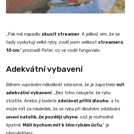
„Pak mě napadlo
zkusit streamer
. A jelikož vím, že se
tady vyskytují velké ryby, zvolil jsem velikost
streamera
10 cm
,“ prozradil Peter, co ve vodě fungovalo.
Adekvátní vybavení
Během vyprávění několikrát zdůraznil, že je zapotřebí
mít
adekvátní vybavení
. „Bez toho riskujete, že rybu
ztratíte. Anebo ji budete
zdolávat příliš dlouho
, a to
může mít za následek, že se ryba při dlouhém zdolávání
unaví natolik, že později uhyne
, což je rozhodně
špatně.
Měli bychom mít k těm rybám úctu
,“ je
přesvědčený.