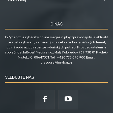
O NÁS
InRybar.cz je rybářský online magazín plný zpravodajství a aktualit
ze světa rybaření, zaměřený i na celou řadou rybářských témat,
od návodů až po recenze rybářských potřeb. Provozovatelem je
společnost InRybář Media s.r.o., Malý Koloredov 761, 738 01 Frýdek-
Místek, IČ: 05647371; Tel.: +420 776 090 900 Email:
plasgura@inrybar.cz
SLEDUJTE NÁS