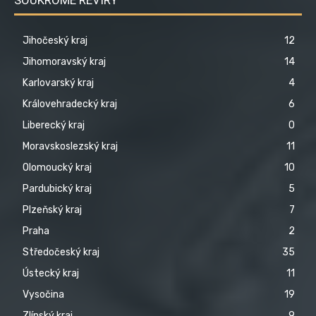
Jihočeský kraj
12
Jihomoravský kraj
14
Karlovarský kraj
4
Královehradecký kraj
6
Liberecký kraj
0
Moravskoslezský kraj
11
Olomoucký kraj
10
Pardubický kraj
5
Plzeňský kraj
7
Praha
2
Středočeský kraj
35
Ústecký kraj
11
Vysočina
19
Zlínský kraj
9