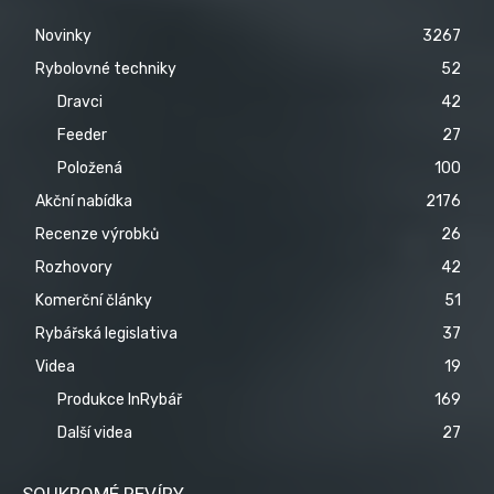
Novinky
3267
Rybolovné techniky
52
Dravci
42
Feeder
27
Položená
100
Akční nabídka
2176
Recenze výrobků
26
Rozhovory
42
Komerční články
51
Rybářská legislativa
37
Videa
19
Produkce InRybář
169
Další videa
27
SOUKROMÉ REVÍRY