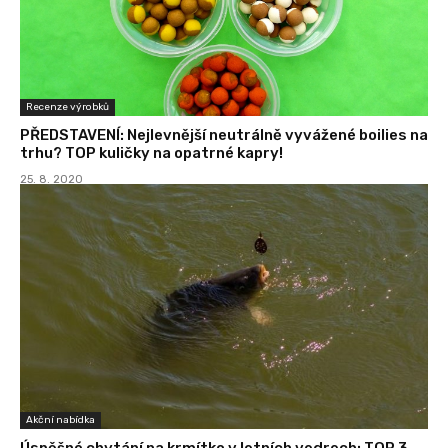
Recenze výrobků
PŘEDSTAVENÍ: Nejlevnější neutrálně vyvážené boilies na
trhu? TOP kuličky na opatrné kapry!
25. 8. 2020
Akční nabídka
Úspěšné chytání na krmítko v letních vedrech: TOP 3