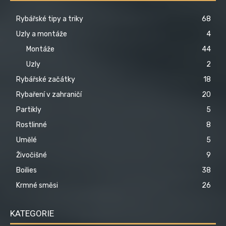
Rybářské tipy a triky
68
Uzly a montáže
4
Montáže
44
Uzly
2
Rybářské začátky
18
Rybaření v zahraničí
20
Partikly
5
Rostlinné
8
Umělé
5
Živočišné
9
Boilies
38
Krmné směsi
26
KATEGORIE