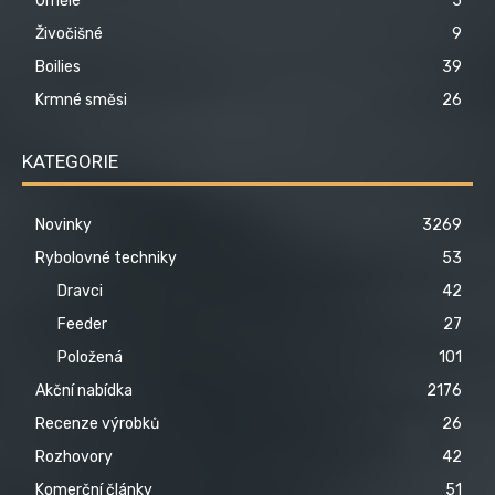
Umělé
5
Živočišné
9
Boilies
39
Krmné směsi
26
KATEGORIE
Novinky
3269
Rybolovné techniky
53
Dravci
42
Feeder
27
Položená
101
Akční nabídka
2176
Recenze výrobků
26
Rozhovory
42
Komerční články
51