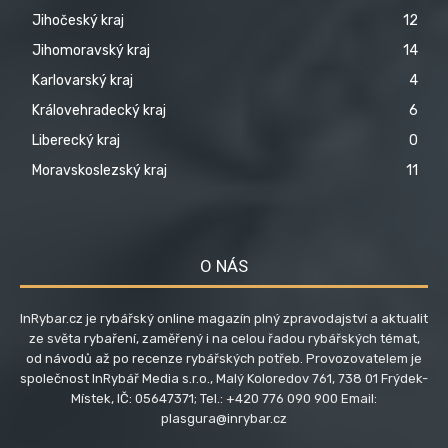
Jihočeský kraj
12
Jihomoravský kraj
14
Karlovarský kraj
4
Královehradecký kraj
6
Liberecký kraj
0
Moravskoslezský kraj
11
O NÁS
InRybar.cz je rybářský online magazín plný zpravodajství a aktualit
ze světa rybaření, zaměřený i na celou řadou rybářských témat,
od návodů až po recenze rybářských potřeb. Provozovatelem je
společnost InRybář Media s.r.o., Malý Koloredov 761, 738 01 Frýdek-
Místek, IČ: 05647371; Tel.: +420 776 090 900 Email:
plasgura@inrybar.cz