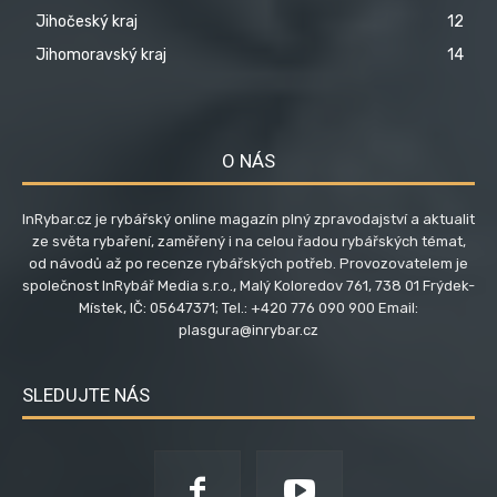
Jihočeský kraj
12
Jihomoravský kraj
14
O NÁS
InRybar.cz je rybářský online magazín plný zpravodajství a aktualit
ze světa rybaření, zaměřený i na celou řadou rybářských témat,
od návodů až po recenze rybářských potřeb. Provozovatelem je
společnost InRybář Media s.r.o., Malý Koloredov 761, 738 01 Frýdek-
Místek, IČ: 05647371; Tel.: +420 776 090 900 Email:
plasgura@inrybar.cz
SLEDUJTE NÁS