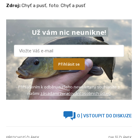
Zdroj:
Chyť a pusť, foto: Chyť a pusť
Už vám nic neunikne!
Přihlásit se
Přihlášením k odběru našeho newsletteru souhlasíte s
našimi
zásadami zpracování osobních údajů
0
| VSTOUPIT DO DISKUZE
PŘEDCHOZÍ ČLÁNEK
DALŠÍ ČLÁNEK