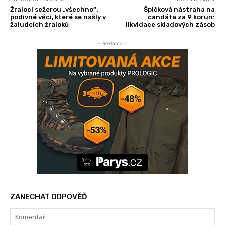
Žraloci sežerou „všechno“:
Špičková nástraha na
podivné věci, které se našly v
candáta za 9 korun:
žaludcích žraloků
likvidace skladových zásob
- Reklama -
ZANECHAT ODPOVĚĎ