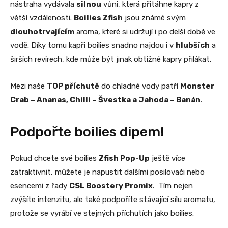
nástraha vydávala
silnou
vůni, která přitáhne kapry z
větší vzdálenosti.
Boilies Zfish
jsou známé svým
dlouhotrvajícím
aroma, které si udržují i po delší době ve
vodě. Díky tomu kapři boilies snadno najdou i v
hlubších
a
širších revírech, kde může být jinak obtížné kapry přilákat.
Mezi naše
TOP příchutě
do chladné vody patří
Monster
Crab – Ananas, Chilli – Švestka a Jahoda – Banán
.
Podpořte boilies dipem!
Pokud chcete své boilies
Zfish Pop-Up
ještě více
zatraktivnit, můžete je napustit dalšími posilovači nebo
esencemi z řady
CSL Boostery Promix
. Tím nejen
zvýšíte intenzitu, ale také podpoříte stávající sílu aromatu,
protože se vyrábí ve stejných příchutích jako boilies.