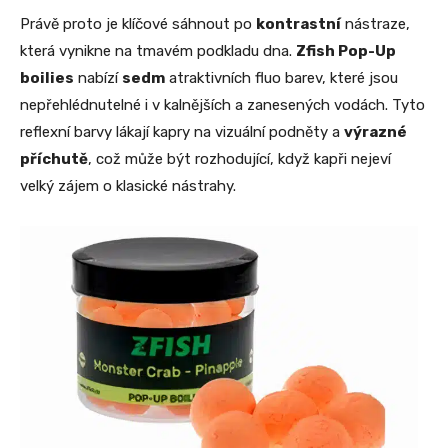
Právě proto je klíčové sáhnout po
kontrastní
nástraze,
která vynikne na tmavém podkladu dna.
Zfish Pop-Up
boilies
nabízí
sedm
atraktivních fluo barev, které jsou
nepřehlédnutelné i v kalnějších a zanesených vodách. Tyto
reflexní barvy lákají kapry na vizuální podněty a
výrazné
příchutě
, což může být rozhodující, když kapři nejeví
velký zájem o klasické nástrahy.