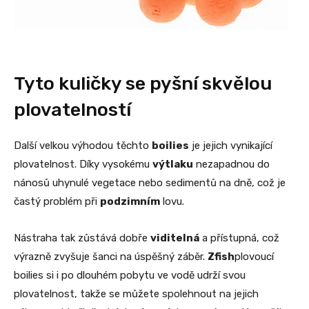
Tyto kuličky se pyšní skvělou
plovatelností
Další velkou výhodou těchto
boilies
je jejich vynikající
plovatelnost. Díky vysokému
výtlaku
nezapadnou do
nánosů uhynulé vegetace nebo sedimentů na dně, což je
častý problém při
podzimním
lovu.
Nástraha tak zůstává dobře
viditelná
a přístupná, což
výrazně zvyšuje šanci na úspěšný záběr.
Zfish
plovoucí
boilies si i po dlouhém pobytu ve vodě udrží svou
plovatelnost, takže se můžete spolehnout na jejich