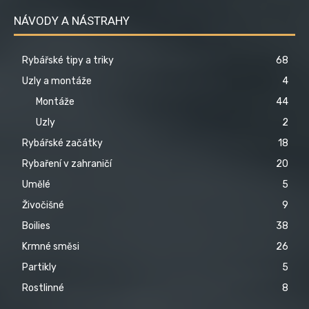
NÁVODY A NÁSTRAHY
Rybářské tipy a triky
68
Uzly a montáže
4
Montáže
44
Uzly
2
Rybářské začátky
18
Rybaření v zahraničí
20
Umělé
5
Živočišné
9
Boilies
38
Krmné směsi
26
Partikly
5
Rostlinné
8