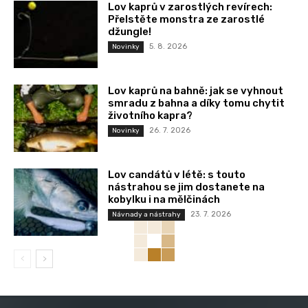
Lov kaprů v zarostlých revírech:
Přelstěte monstra ze zarostlé
džungle!
5. 8. 2026
Novinky
Lov kaprů na bahně: jak se vyhnout
smradu z bahna a díky tomu chytit
životního kapra?
26. 7. 2026
Novinky
Lov candátů v létě: s touto
nástrahou se jim dostanete na
kobylku i na mělčinách
23. 7. 2026
Návnady a nástrahy