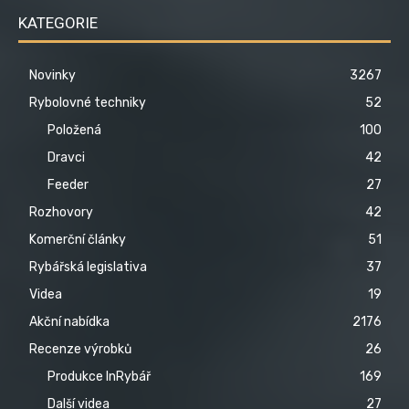
KATEGORIE
Novinky
3267
Rybolovné techniky
52
Položená
100
Dravci
42
Feeder
27
Rozhovory
42
Komerční články
51
Rybářská legislativa
37
Videa
19
Akční nabídka
2176
Recenze výrobků
26
Produkce InRybář
169
Další videa
27