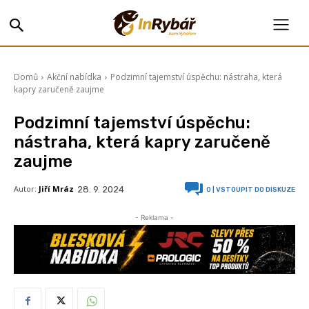
Domů
Akční nabídka
Podzimní tajemství úspěchu: nástraha, která
kapry zaručeně zaujme
Podzimní tajemství úspěchu:
nástraha, která kapry zaručeně
zaujme
Autor:
Jiří Mráz
28. 9. 2024
0
| VSTOUPIT DO DISKUZE
- Reklama -