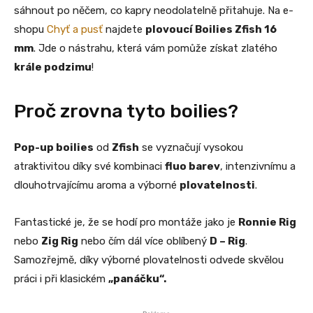
sáhnout po něčem, co kapry neodolatelně přitahuje. Na e-
shopu
Chyť a pusť
najdete
plovoucí Boilies Zfish 16
mm
. Jde o nástrahu, která vám pomůže získat zlatého
krále podzimu
!
Proč zrovna tyto boilies?
Pop-up boilies
od
Zfish
se vyznačují vysokou
atraktivitou díky své kombinaci
fluo barev
, intenzivnímu a
dlouhotrvajícímu aroma a výborné
plovatelnosti
.
Fantastické je, že se hodí pro montáže jako je
Ronnie Rig
nebo
Zig Rig
nebo čím dál více oblíbený
D – Rig
.
Samozřejmě, díky výborné plovatelnosti odvede skvělou
práci i při klasickém
„panáčku“.