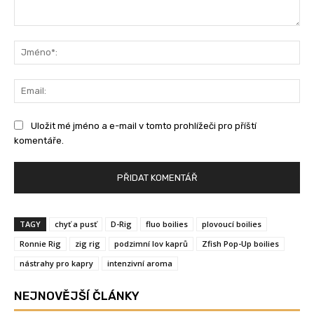
Komentář:
Jm
Ema
Uložit mé jméno a e-mail v tomto prohlížeči pro příští
komentáře.
TAGY
chyť a pusť
D-Rig
fluo boilies
plovoucí boilies
Ronnie Rig
zig rig
podzimní lov kaprů
Zfish Pop-Up boilies
nástrahy pro kapry
intenzivní aroma
NEJNOVĚJŠÍ ČLÁNKY