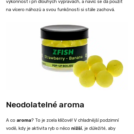
výkonnost i při dlouhých výpravách, a navíc se dá použít
na vícero náhozů a svou funkčnosti si stále zachová.
Neodolatelné aroma
A co
aroma
? To je zcela klíčové! V chladnější podzimní
vodě, kdy je aktivita ryb o něco
nižší
, je důležité, aby