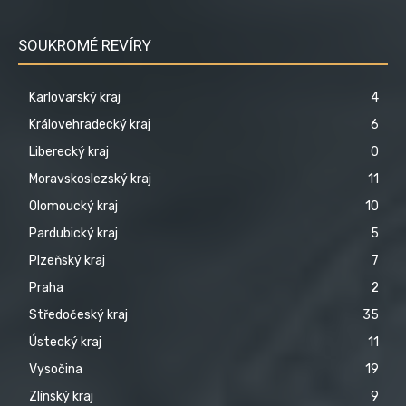
SOUKROMÉ REVÍRY
Karlovarský kraj
4
Královehradecký kraj
6
Liberecký kraj
0
Moravskoslezský kraj
11
Olomoucký kraj
10
Pardubický kraj
5
Plzeňský kraj
7
Praha
2
Středočeský kraj
35
Ústecký kraj
11
Vysočina
19
Zlínský kraj
9