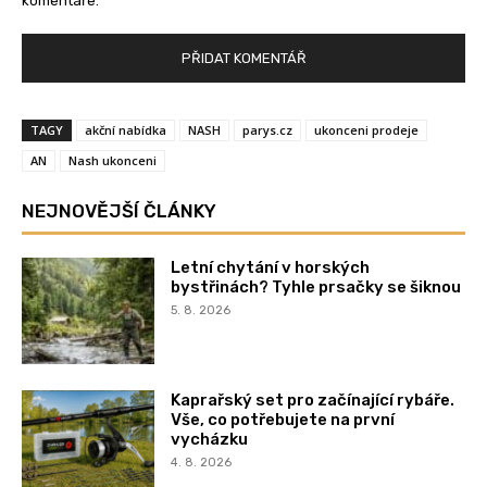
komentáře.
TAGY
akční nabídka
NASH
parys.cz
ukonceni prodeje
AN
Nash ukonceni
NEJNOVĚJŠÍ ČLÁNKY
Letní chytání v horských
bystřinách? Tyhle prsačky se šiknou
5. 8. 2026
Kaprařský set pro začínající rybáře.
Vše, co potřebujete na první
vycházku
4. 8. 2026