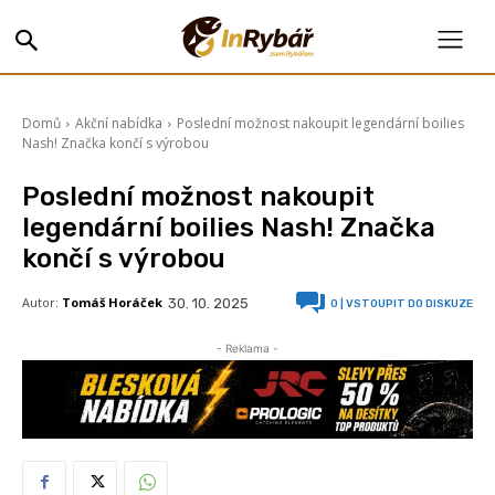
Domů
Akční nabídka
Poslední možnost nakoupit legendární boilies
Nash! Značka končí s výrobou
Poslední možnost nakoupit
legendární boilies Nash! Značka
končí s výrobou
Autor:
Tomáš Horáček
30. 10. 2025
0
| VSTOUPIT DO DISKUZE
- Reklama -