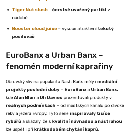
Tiger Nut slush
– čerstvě uvařený partikl
v
nádobě
Booster cloud juice
– vysoce atraktivní
tekutý
posilovač
EuroBanx a Urban Banx –
fenomén moderní kaprařiny
Obrovský vliv na popularitu Nash Baits měly i
mediální
projekty poslední doby
–
EuroBanx
a
Urban Banx,
kde
Alan Blair
a
Oli Davies
prezentovali produkty v
reálných podmínkách
– od městských kanálů po divoké
řeky a jezera Evropy. Tyto série
inspirovaly tisíce
rybářů
a ukázaly, že s
kvalitní návnadou a nástrahou
lze uspět i při
krátkodobém chytání kaprů
.