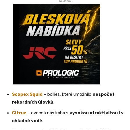
- Reklama -
Scopex Squid
– boilies, které umožnilo
nespočet
rekordních úlovků
.
Citruz
– ovocná nástraha s
vysokou atraktivitou i v
chladné vodě
.