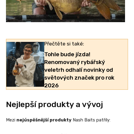
Přečtěte si také:
Tohle bude jízda!
Renomovaný rybářský
veletrh odhalí novinky od
světových značek pro rok
2026
Nejlepší produkty a vývoj
Mezi
nejúspěšnější produkty
Nash Baits patřily: