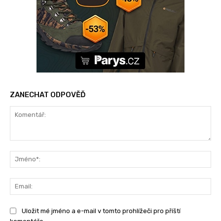
ZANECHAT ODPOVĚĎ
Komentář:
Jm
Ema
Uložit mé jméno a e-mail v tomto prohlížeči pro příští