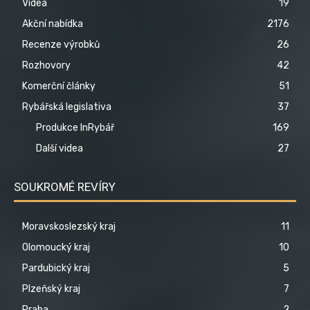
Videa
19
Akční nabídka
2176
Recenze výrobků
26
Rozhovory
42
Komerční články
51
Rybářská legislativa
37
Produkce InRybář
169
Další videa
27
SOUKROMÉ REVÍRY
Moravskoslezský kraj
11
Olomoucký kraj
10
Pardubický kraj
5
Plzeňský kraj
7
Praha
2