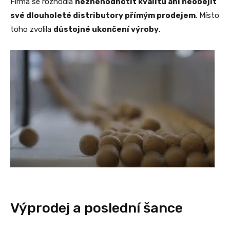
Firma se rozhodla
neznehodnotit kvalitu ani neobejít
své dlouholeté distributory přímým prodejem
. Místo
toho zvolila
důstojné ukončení výroby
.
Výprodej a poslední šance