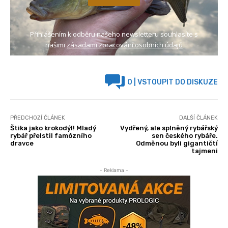
Přihlášením k odběru našeho newsletteru souhlasíte s
našimi
zásadami zpracování osobních údajů
0
| VSTOUPIT DO DISKUZE
PŘEDCHOZÍ ČLÁNEK
DALŠÍ ČLÁNEK
Štika jako krokodýl! Mladý
Vydřený, ale splněný rybářský
rybář přelstil famózního
sen českého rybáře.
dravce
Odměnou byli gigantičtí
tajmeni
- Reklama -