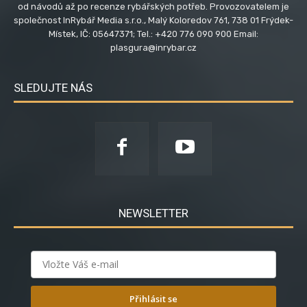
od návodů až po recenze rybářských potřeb. Provozovatelem je
společnost InRybář Media s.r.o., Malý Koloredov 761, 738 01 Frýdek-
Místek, IČ: 05647371; Tel.: +420 776 090 900 Email:
plasgura@inrybar.cz
SLEDUJTE NÁS
NEWSLETTER
Přihlásit se