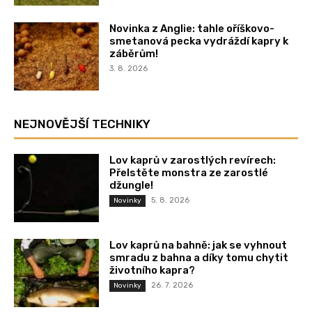
Novinka z Anglie: tahle oříškovo-
smetanová pecka vydráždí kapry k
záběrům!
3. 8. 2026
NEJNOVĚJŠÍ TECHNIKY
Lov kaprů v zarostlých revírech:
Přelstěte monstra ze zarostlé
džungle!
5. 8. 2026
Novinky
Lov kaprů na bahně: jak se vyhnout
smradu z bahna a díky tomu chytit
životního kapra?
26. 7. 2026
Novinky