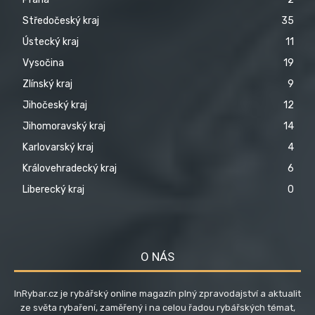
Středočeský kraj
35
Ústecký kraj
11
Vysočina
19
Zlínský kraj
9
Jihočeský kraj
12
Jihomoravský kraj
14
Karlovarský kraj
4
Královehradecký kraj
6
Liberecký kraj
0
O NÁS
InRybar.cz je rybářský online magazín plný zpravodajství a aktualit
ze světa rybaření, zaměřený i na celou řadou rybářských témat,