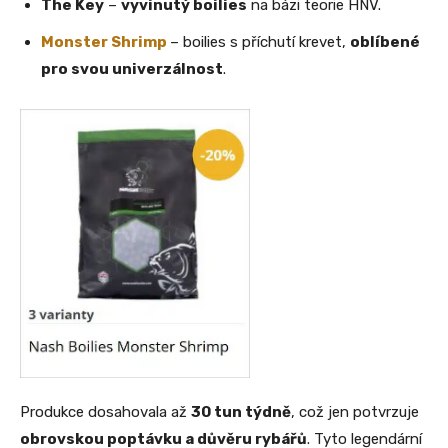
The Key
–
vyvinutý boilies
na bázi teorie HNV.
Monster Shrimp
– boilies s příchutí krevet,
oblíbené
pro svou univerzálnost
.
Produkce dosahovala až
30 tun týdně
, což jen potvrzuje
obrovskou poptávku a důvěru rybářů
. Tyto legendární