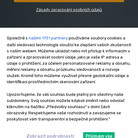
Zásady zpracování osobních údajů
Společně s
našimi 1731 partnery
používáme soubory cookies a
další sledovací technologie sloužící ke zlepšení vašich zkušeností
s naším webem. Můžeme ukládat nebo mít přístup k informacím v
O nás
zařízení a zpracovávat osobní údaje, jako je vaše IP adresa a
Kontakt
údaje o prohlížení, za účelem personalizované reklamy a obsahu,
Reklama
měření reklamy a obsahu, průzkumu sledovanosti a rozvoje
služeb. Kromě toho můžeme využívat přesné geolokační údaje a
Zásady soukromí
identifikaci prostřednictvím skenování zařízení.
Privacy policy
Cookies
Upozorňujeme, že váš souhlas bude platný pro všechny naše
subdomény. Svůj souhlas můžete kdykoli změnit nebo odvolat
Etický kodex
kliknutím na tlačítko „Předvolby souhlasu” v dolní části
Redakce
obrazovky. Respektujeme vaše rozhodnutí a zavazujeme se
poskytovat vám transparentní a bezpečné prohlížení.”
Copyright © www.inrybar.cz 2013 - 2026 | Na veškerý materiál,
který je zde uveřejněný, se vztahují autorská práva. Redakce
InRybar.cz.
Zobrazit podrobnosti
Přijímám vše