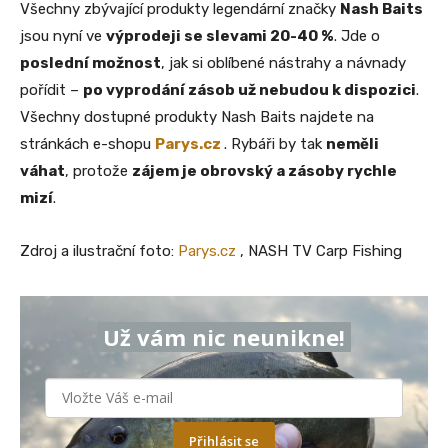
Všechny zbývající produkty legendární značky
Nash Baits
jsou nyní ve
výprodeji se slevami 20-40 %
. Jde o
poslední možnost
, jak si oblíbené nástrahy a návnady
pořídit –
po vyprodání zásob už nebudou k dispozici
.
Všechny dostupné produkty Nash Baits najdete na
stránkách e-shopu
Parys.cz
. Rybáři by tak
neměli
váhat
, protože
zájem je obrovský a zásoby rychle
mizí
.
Zdroj a ilustrační foto:
Parys.cz
, NASH TV Carp Fishing
Už vám nic neunikne!
Přihlásit se