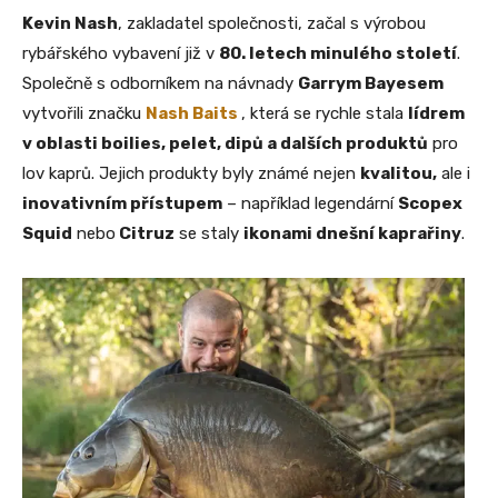
Kevin Nash
, zakladatel společnosti, začal s výrobou
rybářského vybavení již v
80. letech minulého století
.
Společně s odborníkem na návnady
Garrym Bayesem
vytvořili značku
Nash Baits
, která se rychle stala
lídrem
v oblasti boilies, pelet, dipů a dalších produktů
pro
lov kaprů. Jejich produkty byly známé nejen
kvalitou,
ale i
inovativním přístupem
– například legendární
Scopex
Squid
nebo
Citruz
se staly
ikonami dnešní kaprařiny
.