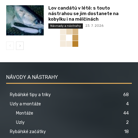
Lov candátů v létě: s touto
nástrahou se jim dostanete na
kobylku i na mělčinách
23. 7. 2026
Návnady a nástrahy
NÁVODY A NÁSTRAHY
Rybářské tipy a triky
68
Uzly a montáže
4
Montáže
44
Uzly
2
Rybářské začátky
18