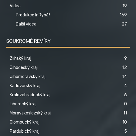
Videa
19
Produkce InRybář
169
Další videa
27
SOUKROMÉ REVÍRY
Zlínský kraj
9
Jihočeský kraj
12
Jihomoravský kraj
14
Karlovarský kraj
4
Královehradecký kraj
6
Liberecký kraj
0
Moravskoslezský kraj
11
Olomoucký kraj
10
Pardubický kraj
5