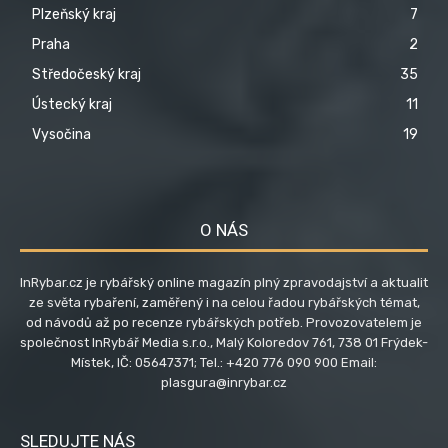
Plzeňský kraj
7
Praha
2
Středočeský kraj
35
Ústecký kraj
11
Vysočina
19
O NÁS
InRybar.cz je rybářský online magazín plný zpravodajství a aktualit
ze světa rybaření, zaměřený i na celou řadou rybářských témat,
od návodů až po recenze rybářských potřeb. Provozovatelem je
společnost InRybář Media s.r.o., Malý Koloredov 761, 738 01 Frýdek-
Místek, IČ: 05647371; Tel.: +420 776 090 900 Email:
plasgura@inrybar.cz
SLEDUJTE NÁS