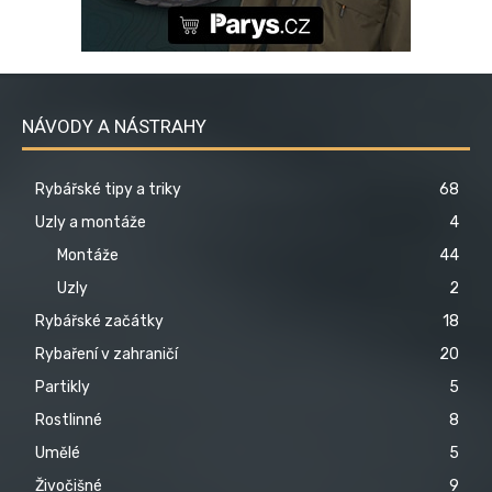
NÁVODY A NÁSTRAHY
Rybářské tipy a triky
68
Uzly a montáže
4
Montáže
44
Uzly
2
Rybářské začátky
18
Rybaření v zahraničí
20
Partikly
5
Rostlinné
8
Umělé
5
Živočišné
9