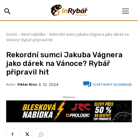
Domů
Akční nabídka
Rekordní sumci Jakuba Vágnera jako dárek na
Vánoce? Rybář připravil hit
Rekordní sumci Jakuba Vágnera
jako dárek na Vánoce? Rybář
připravil hit
Autor:
Viktor Krus
4. 12. 2024
1
| VSTOUPIT DO DISKUZE
- Reklama -