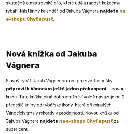
skutečně o mistrovské dílo, které udělá radost každému
rybáři. Nástěnný kalendář od Jakuba Vágnera
najdete
na
e-shopu Chyť a pusť
.
Nová knížka od Jakuba
Vágnera
Slavný rybář Jakub Vágner potom pro své fanoušky
připravil k Vánocům ještě jedno překvapení
– novou
knihu. Tato knížka plná dobrodružství volně navazuje na 2
předešlé knihy od rybářské ikony, které při minulých
Vánocích trhaly rekordy v prodejnosti. Novou knížku od
Jakuba Vágnera
najdete
na e-shopu Chyť a pusť
za
super cenu.