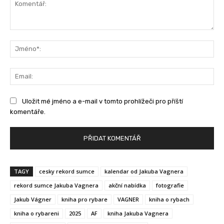
Komentář:
Jm
Ema
Uložit mé jméno a e-mail v tomto prohlížeči pro příští
komentáře.
TAGY
cesky rekord sumce
kalendar od Jakuba Vagnera
rekord sumce Jakuba Vagnera
akční nabídka
fotografie
Jakub Vágner
kniha pro rybare
VAGNER
kniha o rybach
kniha o rybareni
2025
AF
kniha Jakuba Vagnera