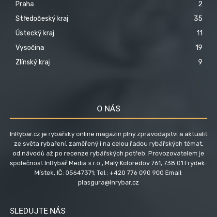
Praha
2
Středočeský kraj
35
Ústecký kraj
11
Vysočina
19
Zlínský kraj
9
O NÁS
InRybar.cz je rybářský online magazín plný zpravodajství a aktualit
ze světa rybaření, zaměřený i na celou řadou rybářských témat,
od návodů až po recenze rybářských potřeb. Provozovatelem je
společnost InRybář Media s.r.o., Malý Koloredov 761, 738 01 Frýdek-
Místek, IČ: 05647371; Tel.: +420 776 090 900 Email:
plasgura@inrybar.cz
SLEDUJTE NÁS