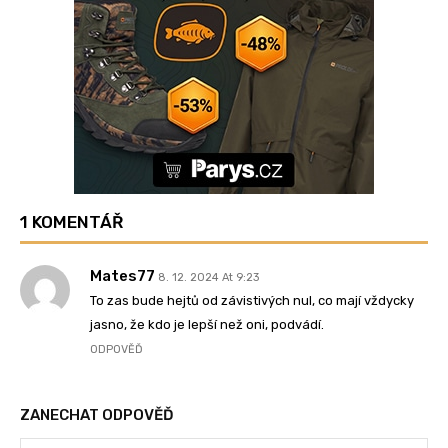
1 KOMENTÁŘ
Mates77
8. 12. 2024 At 9:23
To zas bude hejtů od závistivých nul, co mají vždycky
jasno, že kdo je lepší než oni, podvádí.
ODPOVĚĎ
ZANECHAT ODPOVĚĎ