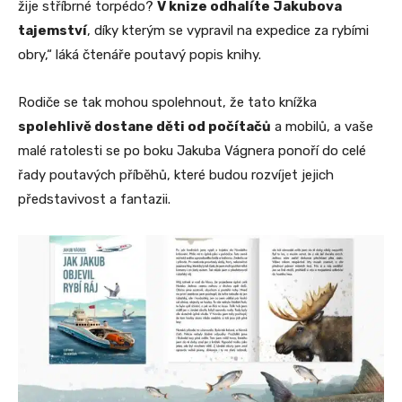
žije stříbrné torpédo?
V knize odhalíte Jakubova
tajemství
, díky kterým se vypravil na expedice za rybími
obry,“ láká čtenáře poutavý popis knihy.
Rodiče se tak mohou spolehnout, že tato knížka
spolehlivě dostane děti od počítačů
a mobilů, a vaše
malé ratolesti se po boku Jakuba Vágnera ponoří do celé
řady poutavých příběhů, které budou rozvíjet jejich
představivost a fantazii.