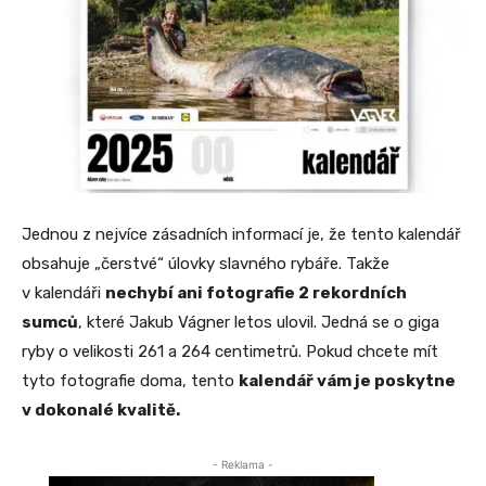
Jednou z nejvíce zásadních informací je, že tento kalendář
obsahuje „čerstvé“ úlovky slavného rybáře. Takže
v kalendáři
nechybí ani fotografie 2 rekordních
sumců
, které Jakub Vágner letos ulovil. Jedná se o giga
ryby o velikosti 261 a 264 centimetrů. Pokud chcete mít
tyto fotografie doma, tento
kalendář vám je poskytne
v dokonalé kvalitě.
- Reklama -