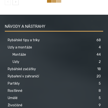
NÁVODY A NÁSTRAHY
Rybářské tipy a triky
68
Uzly a montáže
4
Montáže
44
Uzly
2
Rybářské začátky
18
Rybaření v zahraničí
20
Partikly
5
Rostlinné
8
Umělé
5
Živočišné
9