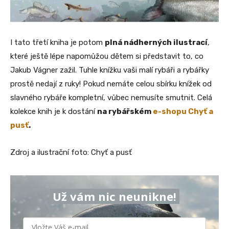
I tato třetí kniha je potom
plná nádherných ilustrací
,
které ještě lépe napomůžou dětem si představit to, co
Jakub Vágner zažil. Tuhle knížku vaši malí rybáři a rybářky
prostě nedají z ruky! Pokud nemáte celou sbírku knížek od
slavného rybáře kompletní, vůbec nemusíte smutnit. Celá
kolekce knih je k dostání
na rybářském
e-shopu Chyť a
pusť
.
Zdroj a ilustrační foto: Chyť a pusť
Už vám nic neunikne!