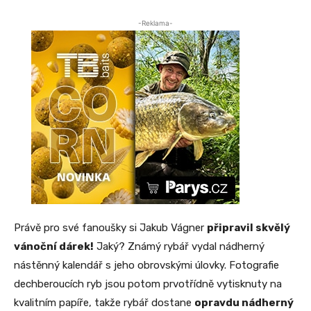
-Reklama-
Právě pro své fanoušky si Jakub Vágner
připravil skvělý
vánoční dárek!
Jaký? Známý rybář vydal nádherný
nástěnný kalendář s jeho obrovskými úlovky. Fotografie
dechberoucích ryb jsou potom prvotřídně vytisknuty na
kvalitním papíře, takže rybář dostane
opravdu nádherný