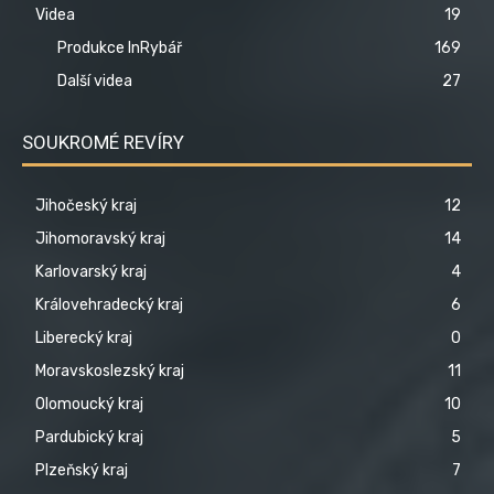
Videa
19
Produkce InRybář
169
Další videa
27
SOUKROMÉ REVÍRY
Jihočeský kraj
12
Jihomoravský kraj
14
Karlovarský kraj
4
Královehradecký kraj
6
Liberecký kraj
0
Moravskoslezský kraj
11
Olomoucký kraj
10
Pardubický kraj
5
Plzeňský kraj
7