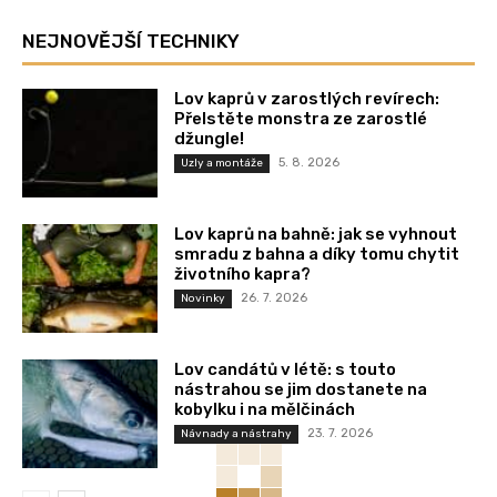
NEJNOVĚJŠÍ TECHNIKY
Lov kaprů v zarostlých revírech:
Přelstěte monstra ze zarostlé
džungle!
5. 8. 2026
Uzly a montáže
Lov kaprů na bahně: jak se vyhnout
smradu z bahna a díky tomu chytit
životního kapra?
26. 7. 2026
Novinky
Lov candátů v létě: s touto
nástrahou se jim dostanete na
kobylku i na mělčinách
23. 7. 2026
Návnady a nástrahy