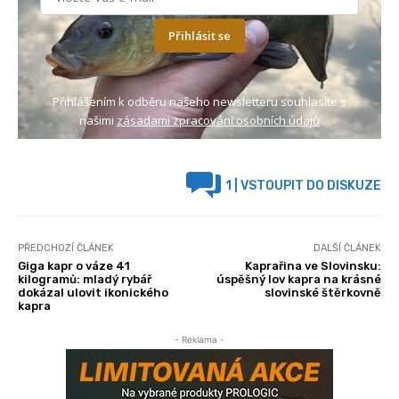
Přihlásit se
Přihlášením k odběru našeho newsletteru souhlasíte s
našimi
zásadami zpracování osobních údajů
1
| VSTOUPIT DO DISKUZE
PŘEDCHOZÍ ČLÁNEK
DALŠÍ ČLÁNEK
Giga kapr o váze 41
Kaprařina ve Slovinsku:
kilogramů: mladý rybář
úspěšný lov kapra na krásné
dokázal ulovit ikonického
slovinské štěrkovně
kapra
- Reklama -