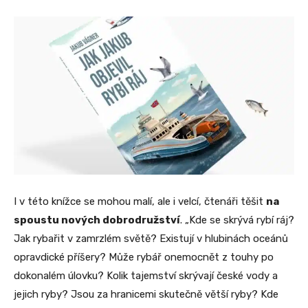
I v této knížce se mohou malí, ale i velcí, čtenáři těšit
na
spoustu nových dobrodružství
. „Kde se skrývá rybí ráj?
Jak rybařit v zamrzlém světě? Existují v hlubinách oceánů
opravdické příšery? Může rybář onemocnět z touhy po
dokonalém úlovku? Kolik tajemství skrývají české vody a
jejich ryby? Jsou za hranicemi skutečně větší ryby? Kde