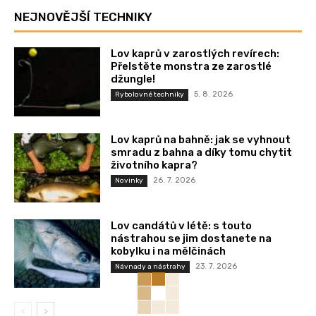
NEJNOVĚJŠÍ TECHNIKY
Lov kaprů v zarostlých revírech:
Přelstěte monstra ze zarostlé
džungle!
5. 8. 2026
Rybolovné techniky
Lov kaprů na bahně: jak se vyhnout
smradu z bahna a díky tomu chytit
životního kapra?
26. 7. 2026
Novinky
Lov candátů v létě: s touto
nástrahou se jim dostanete na
kobylku i na mělčinách
23. 7. 2026
Návnady a nástrahy