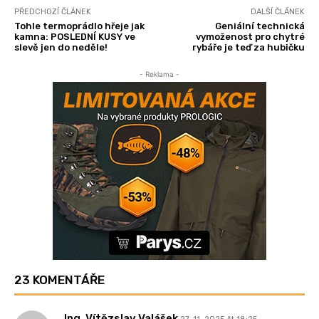
PŘEDCHOZÍ ČLÁNEK
DALŠÍ ČLÁNEK
Tohle termoprádlo hřeje jak
Geniální technická
kamna: POSLEDNÍ KUSY ve
vymoženost pro chytré
slevě jen do neděle!
rybáře je teď za hubičku
- Reklama -
23 KOMENTÁŘE
Ing. Vítězslav Valášek