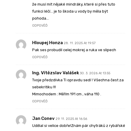
že musí mít nějaké mindráky, které si přes tuto
funkci léčí… je to škoda u vody by měla být
pohoda…
ODPOVĚĎ
Hloupej Honza
28. 11. 2025 At 19:57
Pak ses probudil celej mokrej a ruka ve slipech
ODPOVĚĎ
Ing. Vítězslav Valášek
30. 3. 2026 At 13:55
Tvoje předzdívka Ti opravdu sedí ! Všechna čest za
sebekritiku !!!
Mimochodem : Měřím 191 cm , váha 110 .
ODPOVĚĎ
Jan Conev
29. 11. 2025 At 16:56
Udělal si velice dobře!Znám pár chytráků z rybářské