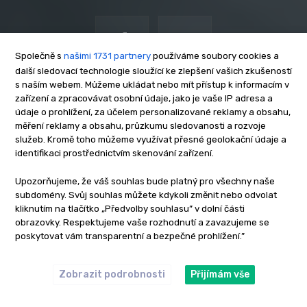
Společně s
našimi 1731 partnery
používáme soubory cookies a
další sledovací technologie sloužící ke zlepšení vašich zkušeností
s naším webem. Můžeme ukládat nebo mít přístup k informacím v
zařízení a zpracovávat osobní údaje, jako je vaše IP adresa a
NEWSLETTER
údaje o prohlížení, za účelem personalizované reklamy a obsahu,
měření reklamy a obsahu, průzkumu sledovanosti a rozvoje
služeb. Kromě toho můžeme využívat přesné geolokační údaje a
identifikaci prostřednictvím skenování zařízení.
Upozorňujeme, že váš souhlas bude platný pro všechny naše
Přihlásit se
subdomény. Svůj souhlas můžete kdykoli změnit nebo odvolat
kliknutím na tlačítko „Předvolby souhlasu” v dolní části
Zásady zpracování osobních údajů
obrazovky. Respektujeme vaše rozhodnutí a zavazujeme se
poskytovat vám transparentní a bezpečné prohlížení.”
Zobrazit podrobnosti
Přijímám vše