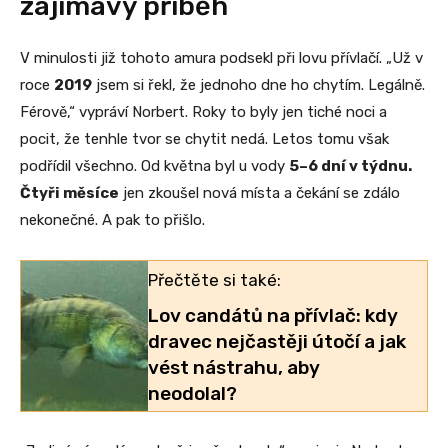
zajímavý příběh
V minulosti již tohoto amura podsekl při lovu přívlačí. „Už v
roce
2019
jsem si řekl, že jednoho dne ho chytím. Legálně.
Férově,“ vypráví Norbert. Roky to byly jen tiché noci a
pocit, že tenhle tvor se chytit nedá. Letos tomu však
podřídil všechno. Od května byl u vody
5–6 dní v týdnu.
Čtyři měsíce
jen zkoušel nová místa a čekání se zdálo
nekonečné. A pak to přišlo.
Přečtěte si také:
Lov candátů na přívlač: kdy
dravec nejčastěji útočí a jak
vést nástrahu, aby
neodolal?