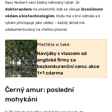
Vass Norbert není žádný náhodný rybář. Je
doktorandem
na univerzitě, kde se věnuje
živočišným
vědám a biotechnologiím
. Vodu má v krvi odmala a k
rybám přistupuje jako vědec – každý detail má
zdokumentovaný na vteřinu přesně.
Přečtěte si také:
Navijáky s vlascem od
anglické firmy za
bezkonkurenční cenu: akce
1+1 zdarma
Černý amur: poslední
mohykáni