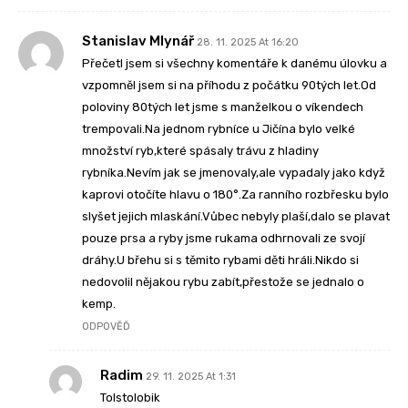
Stanislav Mlynář
28. 11. 2025 At 16:20
Přečetl jsem si všechny komentáře k danému úlovku a
vzpomněl jsem si na příhodu z počátku 90tých let.Od
poloviny 80tých let jsme s manželkou o víkendech
trempovali.Na jednom rybníce u Jičína bylo velké
množství ryb,které spásaly trávu z hladiny
rybníka.Nevím jak se jmenovaly,ale vypadaly jako když
kaprovi otočíte hlavu o 180°.Za ranního rozbřesku bylo
slyšet jejich mlaskání.Vůbec nebyly plaší,dalo se plavat
pouze prsa a ryby jsme rukama odhrnovali ze svojí
dráhy.U břehu si s těmito rybami děti hráli.Nikdo si
nedovolil nějakou rybu zabít,přestože se jednalo o
kemp.
ODPOVĚĎ
Radim
29. 11. 2025 At 1:31
Tolstolobik