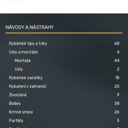
NÁVODY A NÁSTRAHY
Rybářské tipy a triky
68
Uzly a montáže
4
Montáže
44
Uzly
2
Rybářské začátky
18
Rybaření v zahraničí
20
Živočišné
9
Boilies
38
Krmné směsi
26
Partikly
5