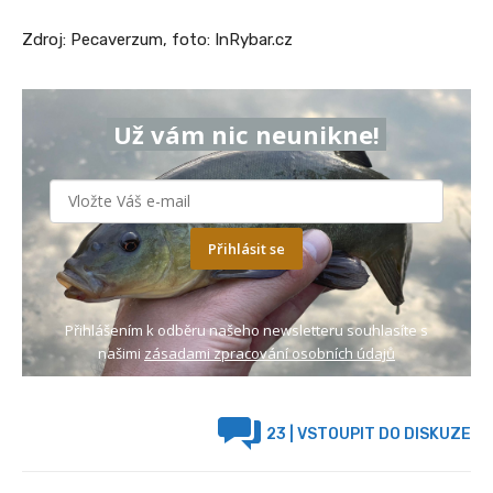
Zdroj: Pecaverzum, foto: InRybar.cz
Už vám nic neunikne!
Přihlásit se
Přihlášením k odběru našeho newsletteru souhlasíte s
našimi
zásadami zpracování osobních údajů
23
| VSTOUPIT DO DISKUZE