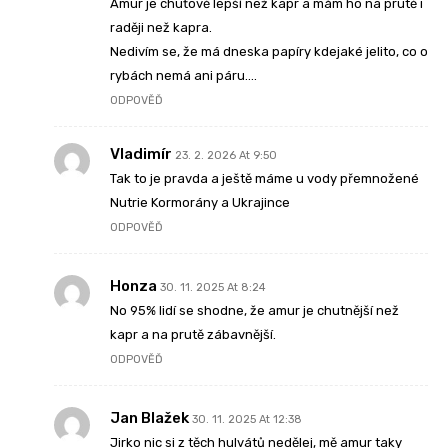
Amur je chuťově lepší než kapr a mám ho na prutě i
raději než kapra.
Nedivím se, že má dneska papíry kdejaké jelito, co o
rybách nemá ani páru….
ODPOVĚĎ
Vladimír
23. 2. 2026 At 9:50
Tak to je pravda a ještě máme u vody přemnožené
Nutrie Kormorány a Ukrajince
ODPOVĚĎ
Honza
30. 11. 2025 At 8:24
No 95% lidí se shodne, že amur je chutnější než
kapr a na prutě zábavnější.
ODPOVĚĎ
Jan Blažek
30. 11. 2025 At 12:38
Jirko nic si z těch hulvátů nedělej, mě amur taky