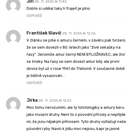
Jiří
28. 11. 2025 At 11:43
Dobře si udělal taky h frajeři je plno
ODPOVĚĎ
František Slavič
28. 11. 2025 At 12:06
V článku se píše o amuru černém, v závěru pak tvrzení,
že se sem dovezli v 80. letech jako “živé sekačky na
řasy”. Jenomže amur černý NENÍ BÝLOŽRAVEC, ale živí
se šneky. Na řasy se sem dovezl amur bílý, ale první
dovoz byl už v roce 1961 do Třeboně. V současné době
je běžně vysazován…
ODPOVĚĎ
Jirka
28. 11. 2025 At 15:02
Moc tomu nerozumím, ale ty tolstologiky a amury beru
jako invazní druhy. Není to z původní přírody a nepřijde
mi, že jsou nějakým přínosem. Tyto druhy vytlačují naše
původní ryby. Navíc k jídlu moc nejsou, kapr je jasně