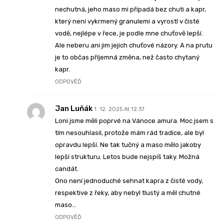
nechutná, jeho maso mi připadá bez chuti a kapr,
který není vykrmený granulemi a vyrostl v čisté
vodě, nejlépe v řece, je podle mne chuťově lepší.
Ale neberu ani jim jejich chuťové názory. A na prutu
je to občas příjemná změna, než často chytaný
kapr.
ODPOVĚĎ
Jan Luňák
1. 12. 2025 At 12:37
Loni jsme měli poprvé na Vánoce amura. Moc jsem s
tím nesouhlasil, protože mám rád tradice, ale byl
opravdu lepší. Ne tak tučný a maso mělo jakoby
lepší strukturu. Letos bude nejspíš taky. Možná
candát.
Ono není jednoduché sehnat kapra z čisté vody,
respektive z řeky, aby nebyl tlustý a měl chutné
maso…
ODPOVĚĎ