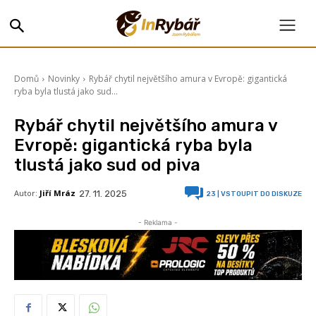
Domů
Novinky
Rybář chytil největšího amura v Evropě: gigantická
ryba byla tlustá jako sud...
Rybář chytil největšího amura v
Evropě: gigantická ryba byla
tlustá jako sud od piva
Autor:
Jiří Mráz
27. 11. 2025
23
| VSTOUPIT DO DISKUZE
- Reklama -