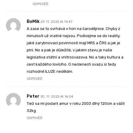
ODPOVĚĎ
BoMik
29. 11. 2025 At 19:47
A zase se to svrhává v hon na čarodějnice. Chyby z
minulosti už vratné nejsou. Podívejme se do reality,
jaké zarybnovaci povinnosti mají MRS a ČRS a jak je
plni. No a pak je důležité, v jakém stavu je naše
legislativa státní a vnitrosvazova. No a taky kultura a
cest každého lovícího. O neclenech svazu si tedy
rozhodně ILUZE nedělám.
ODPOVĚĎ
Peter
30. 11. 2025 At 16:04
Tiež sa mi podaril amur v roku 2003 dlhý 120cm a vážil
32kg
ODPOVĚĎ