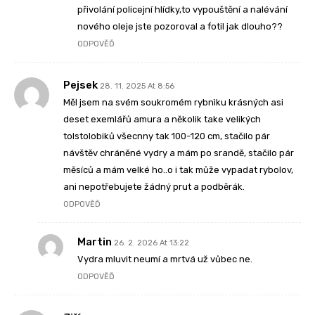
přivolání policejní hlídky,to vypouštění a nalévání
nového oleje jste pozoroval a fotil jak dlouho??
ODPOVĚĎ
Pejsek
28. 11. 2025 At 8:56
Měl jsem na svém soukromém rybnìku krásných asi
deset exemlářů amura a několik take velikých
tolstolobiků všecnny tak 100-120 cm, stačilo pár
návštěv chráněné vydry a mám po srandě, stačilo pár
měsíců a mám velké ho..o i tak může vypadat rybolov,
ani nepotřebujete žádný prut a podběrák.
ODPOVĚĎ
Martin
26. 2. 2026 At 13:22
Vydra mluvit neumí a mrtvá už vůbec ne.
ODPOVĚĎ