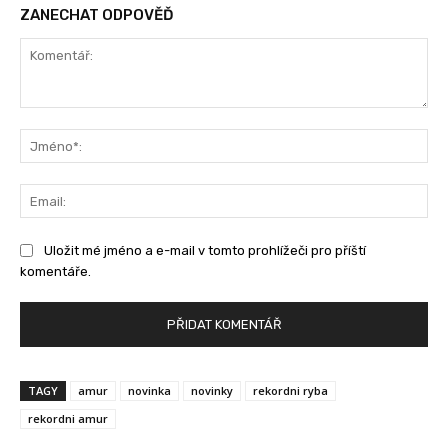
ZANECHAT ODPOVĚĎ
Komentář:
Jm
Ema
Uložit mé jméno a e-mail v tomto prohlížeči pro příští
komentáře.
TAGY
amur
novinka
novinky
rekordni ryba
rekordni amur