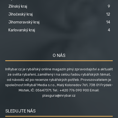
Zlínský kraj
9
Jihočeský kraj
12
Jihomoravský kraj
14
Karlovarský kraj
4
O NÁS
InRybar.cz je rybářský online magazín plný zpravodajství a aktualit
ze světa rybaření, zaměřený i na celou řadou rybářských témat,
od návodů až po recenze rybářských potřeb. Provozovatelem je
společnost InRybář Media s.r.o., Malý Koloredov 761, 738 01 Frýdek-
Místek, IČ: 05647371; Tel.: +420 776 090 900 Email:
plasgura@inrybar.cz
SLEDUJTE NÁS