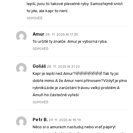
lepší, jsou to takové plevelné ryby. Samozřejmě sníst
to jde, ale kapr to není.
ODPOVĚĎ
Amur
28. 11. 2025 At 17:30
To určitě ty znalče. Amur je výborná ryba.
ODPOVĚĎ
Goliáš
28. 11. 2025 At 21:22
Kapr je lepší než Amur?🤣🤣🤣🤣🤣🤣🤣.Tak ty jsi
dobře mimo.A že Amur není přínosem?Vždyť je plno
rybníků,kde je zarůstání trávou velký problém.A
Amuři ho částečně vyřeší
ODPOVĚĎ
Petr B.
29. 11. 2025 At 18:19
Něco si o amurech nastuduj nebo vrať papiry!