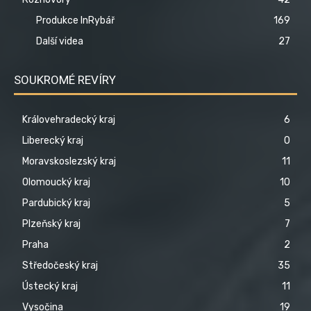
Produkce InRybář
169
Další videa
27
SOUKROMÉ REVÍRY
Královehradecký kraj
6
Liberecký kraj
0
Moravskoslezský kraj
11
Olomoucký kraj
10
Pardubický kraj
5
Plzeňský kraj
7
Praha
2
Středočeský kraj
35
Ústecký kraj
11
Vysočina
19