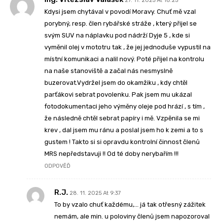
27. 11. 2025 At 18:25
Kdysi jsem chytával v povodí Moravy. Chuť mě vzal
porybný, resp. člen rybářské stráže , který přijel se
svým SUV na náplavku pod nádrží Dyje 5 , kde si
vyměnil olej v mototru tak , že jej jednoduše vypustil na
místní komunikaci a nalil nový. Poté přijel na kontrolu
na naše stanoviště a začal nás nesmyslně
buzerovat.Vydržel jsem do okamžiku , kdy chtěl
parťákovi sebrat povolenku. Pak jsem mu ukázal
fotodokumentaci jeho výměny oleje pod hrází , s tím ,
že následně chtěl sebrat papíry i mě. Vzpěnila se mi
krev , dal jsem mu ránu a poslal jsem ho k zemi a to s
gustem ! Takto si si opravdu kontrolní činnost členů
MRS nepředstavuji !! Od té doby nerybařím !!!
ODPOVĚĎ
R.J.
28. 11. 2025 At 9:37
To by vzalo chuť každému,… já tak otřesný zážitek
nemám, ale min. u poloviny členů jsem napozoroval