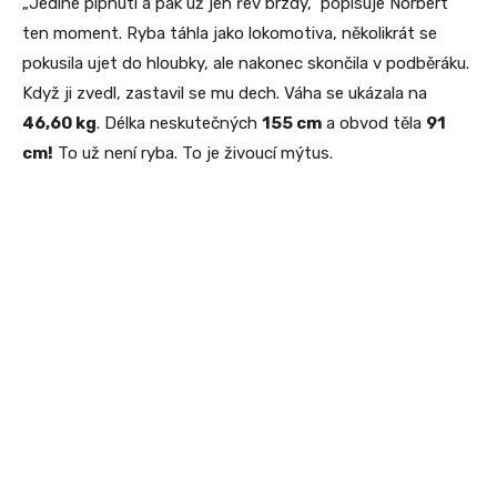
„Jediné pípnutí a pak už jen řev brzdy,“ popisuje Norbert
ten moment. Ryba táhla jako lokomotiva, několikrát se
pokusila ujet do hloubky, ale nakonec skončila v podběráku.
Když ji zvedl, zastavil se mu dech. Váha se ukázala na
46,60 kg
. Délka neskutečných
155 cm
a obvod těla
91
cm!
To už není ryba. To je živoucí mýtus.