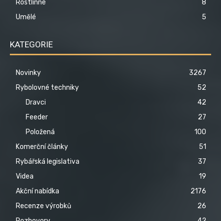
Rostlinné
8
Umělé
5
KATEGORIE
Novinky
3267
Rybolovné techniky
52
Dravci
42
Feeder
27
Položená
100
Komerční články
51
Rybářská legislativa
37
Videa
19
Akční nabídka
2176
Recenze výrobků
26
Rozhovory
42