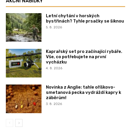
AKČNÍ NABÍDKY
Letní chytání v horských
bystřinách? Tyhle prsačky se šiknou
5. 8. 2026
Kaprařský set pro začínající rybáře.
Vše, co potřebujete na první
vycházku
4. 8. 2026
Novinka z Anglie: tahle oříškovo-
smetanová pecka vydráždí kapry k
záběrům!
3. 8. 2026