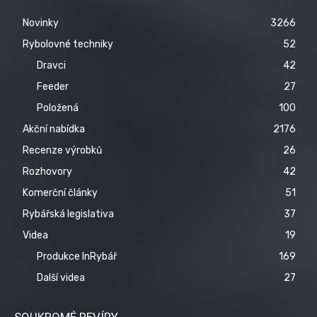
Novinky
3266
Rybolovné techniky
52
Dravci
42
Feeder
27
Položená
100
Akční nabídka
2176
Recenze výrobků
26
Rozhovory
42
Komerční články
51
Rybářská legislativa
37
Videa
19
Produkce InRybář
169
Další videa
27
SOUKROMÉ REVÍRY