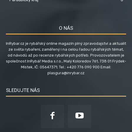
O NÁS
InRybar.cz je rybářský online magazín plný zpravodajství a aktualit
ze světa rybaření, zaměřený i na celou řadou rybářských témat,
od návodů až po recenze rybářských potřeb. Provozovatelem je
společnost InRybář Media s.r.o., Malý Koloredov 761, 738 01 Frýdek-
Místek, IČ: 05647371; Tel.: +420 776 090 900 Email:
plasgura@inrybar.cz
SLEDUJTE NÁS