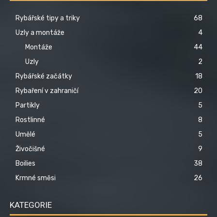
Rybářské tipy a triky
68
Uzly a montáže
4
Montáže
44
Uzly
2
Rybářské začátky
18
Rybaření v zahraničí
20
Partikly
5
Rostlinné
8
Umělé
5
Živočišné
9
Boilies
38
Krmné směsi
26
KATEGORIE