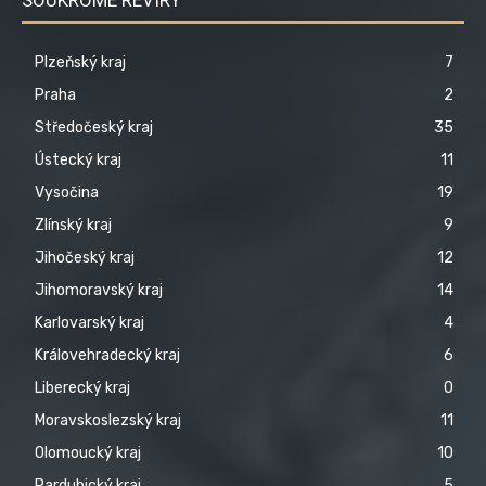
Plzeňský kraj
7
Praha
2
Středočeský kraj
35
Ústecký kraj
11
Vysočina
19
Zlínský kraj
9
Jihočeský kraj
12
Jihomoravský kraj
14
Karlovarský kraj
4
Královehradecký kraj
6
Liberecký kraj
0
Moravskoslezský kraj
11
Olomoucký kraj
10
Pardubický kraj
5