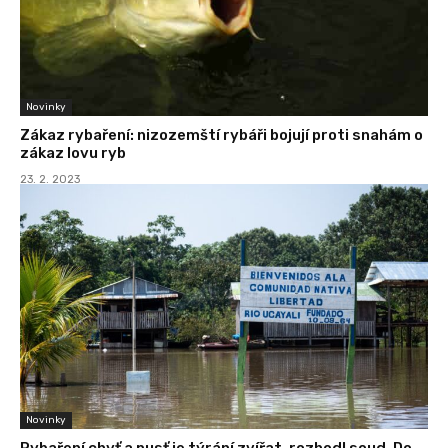
Novinky
Zákaz rybaření: nizozemští rybáři bojují proti snahám o
zákaz lovu ryb
23. 2. 2023
Novinky
Rybaření chyť a pusť je týrání zvířat, rozhodl soud. Do