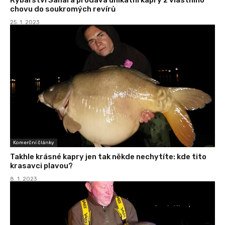
chovu do soukromých revírů
25. 1. 2023
Komerční články
Takhle krásné kapry jen tak někde nechytíte: kde tito
krasavci plavou?
8. 1. 2023