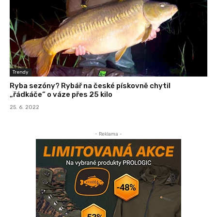
Trendy
Ryba sezóny? Rybář na české pískovně chytil
„řádkáče“ o váze přes 25 kilo
25. 6. 2022
- Reklama -