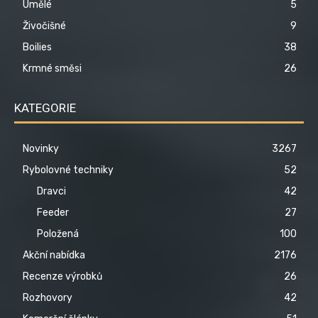
Umělé
5
Živočišné
9
Boilies
38
Krmné směsi
26
KATEGORIE
Novinky
3267
Rybolovné techniky
52
Dravci
42
Feeder
27
Položená
100
Akční nabídka
2176
Recenze výrobků
26
Rozhovory
42