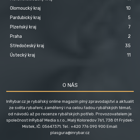
Olomoucký kraj
10
Pardubický kraj
5
Plzeňský kraj
7
Praha
2
Středočeský kraj
35
Ústecký kraj
11
O NÁS
InRybar.cz je rybářský online magazín plný zpravodajství a aktualit
ze světa rybaření, zaměřený i na celou řadou rybářských témat,
od návodů až po recenze rybářských potřeb. Provozovatelem je
společnost InRybář Media s.r.o., Malý Koloredov 761, 738 01 Frýdek-
Místek, IČ: 05647371; Tel.: +420 776 090 900 Email:
plasgura@inrybar.cz