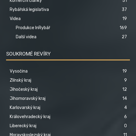
Komerční články
51
Rybářská legislativa
37
Videa
19
Produkce InRybář
169
Další videa
27
SOUKROMÉ REVÍRY
Vysočina
19
Zlínský kraj
9
Jihočeský kraj
12
Jihomoravský kraj
14
Karlovarský kraj
4
Královehradecký kraj
6
Liberecký kraj
0
Moravskoslezský kraj
11