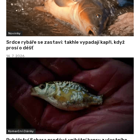
Novinky
Srdce rybáře se zastaví: takhle vypadají kapři, když
prosí o déšť
14. 7. 2026
Komerční články
Rybářství Sahara prodává unikátní kapry z vlastního