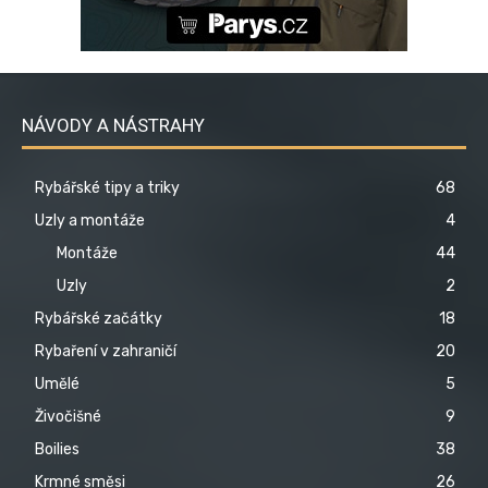
NÁVODY A NÁSTRAHY
Rybářské tipy a triky
68
Uzly a montáže
4
Montáže
44
Uzly
2
Rybářské začátky
18
Rybaření v zahraničí
20
Umělé
5
Živočišné
9
Boilies
38
Krmné směsi
26