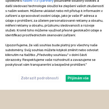
Společně s
našimi 1731 partnery
používáme soubory cookies a
další sledovací technologie sloužící ke zlepšení vašich zkušeností
s naším webem. Můžeme ukládat nebo mít přístup k informacím v
zařízení a zpracovávat osobní údaje, jako je vaše IP adresa a
údaje o prohlížení, za účelem personalizované reklamy a obsahu,
měření reklamy a obsahu, průzkumu sledovanosti a rozvoje
služeb. Kromě toho můžeme využívat přesné geolokační údaje a
identifikaci prostřednictvím skenování zařízení.
NEWSLETTER
Upozorňujeme, že váš souhlas bude platný pro všechny naše
subdomény. Svůj souhlas můžete kdykoli změnit nebo odvolat
kliknutím na tlačítko „Předvolby souhlasu” v dolní části
obrazovky. Respektujeme vaše rozhodnutí a zavazujeme se
poskytovat vám transparentní a bezpečné prohlížení.”
Přihlásit se
Zobrazit podrobnosti
Přijímám vše
Zásady zpracování osobních údajů