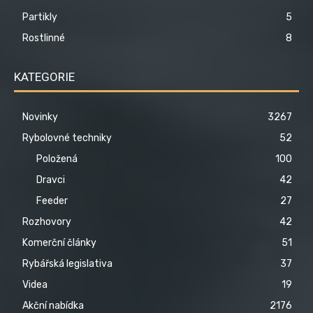
Partikly
5
Rostlinné
8
KATEGORIE
Novinky
3267
Rybolovné techniky
52
Položená
100
Dravci
42
Feeder
27
Rozhovory
42
Komerční články
51
Rybářská legislativa
37
Videa
19
Akční nabídka
2176