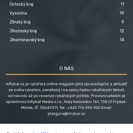
Ústecký kraj
11
Vysočina
19
Zlínský kraj
9
Jihočeský kraj
12
Jihomoravský kraj
14
O NÁS
InRybar.cz je rybářský online magazín plný zpravodajství a aktualit
ze světa rybaření, zaměřený i na celou řadou rybářských témat,
od návodů až po recenze rybářských potřeb. Provozovatelem je
společnost InRybář Media s.r.o., Malý Koloredov 761, 738 01 Frýdek-
Místek, IČ: 05647371; Tel.: +420 776 090 900 Email:
plasgura@inrybar.cz
SLEDUJTE NÁS