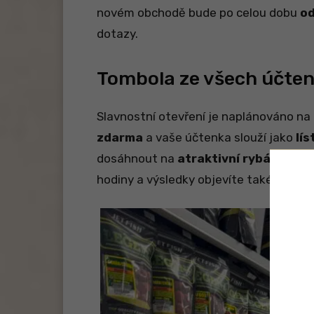
novém obchodě bude po celou dobu
od
dotazy.
Tombola ze všech účte
Slavnostní otevření je naplánováno n
zdarma
a vaše účtenka slouží jako
lí
dosáhnout na
atraktivní rybářské v
hodiny a výsledky objevíte také druhý