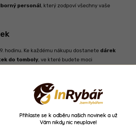
borný personál
, který zodpoví všechny vaše
nek
a 9. hodinu. Ke každému nákupu dostanete
dárek
stek do tomboly
, ve které budete moci
ýhry
. Samotná tombola proběhne kolem 17.
 den na
sociálních sítích Rybářství Mareš
.
Přihlaste se k odběru našich novinek a už
Vám nikdy nic neuplave!