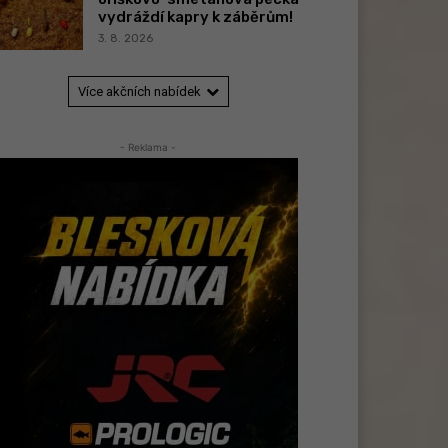
vydráždí kapry k záběrům!
3. 8. 2026
Více akčních nabídek
- Reklama -