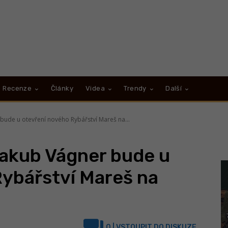
Recenze
Články
Videa
Trendy
Další
bude u otevření nového Rybářství Mareš na...
Jakub Vágner bude u
Rybářství Mareš na
0
| VSTOUPIT DO DISKUZE