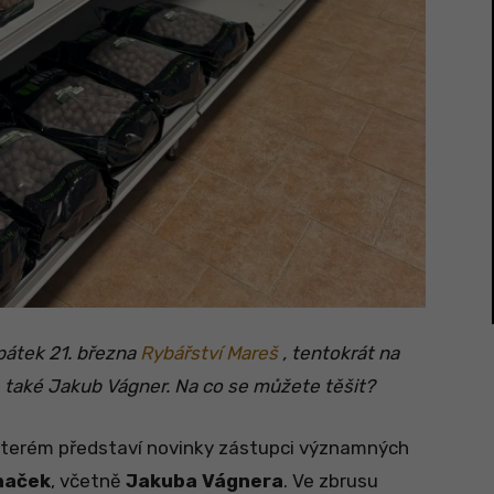
pátek 21. března
Rybářství Mareš
, tentokrát na
 také Jakub Vágner. Na co se můžete těšit?
 kterém představí novinky zástupci významných
naček
, včetně
Jakuba Vágnera
. Ve zbrusu