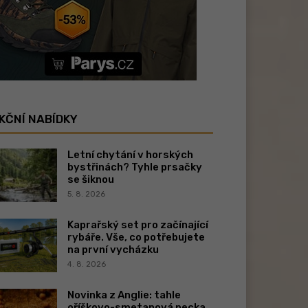
KČNÍ NABÍDKY
Letní chytání v horských
bystřinách? Tyhle prsačky
se šiknou
5. 8. 2026
Kaprařský set pro začínající
rybáře. Vše, co potřebujete
na první vycházku
4. 8. 2026
Novinka z Anglie: tahle
oříškovo-smetanová pecka