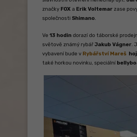
značky
FOX
a
Erik Voltemar
zase povy
společnosti
Shimano
.
Ve
13 hodin
dorazí do táborské prodej
světově známý rybář
Jakub Vágner
. 
vybavení bude v
Rybářství Mareš
hoj
také horkou novinku, speciální
bellybo