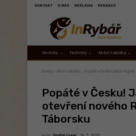
KONTAKT
O NÁS
REKLAMA
REDAKCE
Novinky
Techniky
Akční nabídka
Domů
Akční nabídka
Popáté v Česku! Jakub Vágner 
Popáté v Česku! 
otevření nového 
Táborsku
Autor:
Ondřej Cupal
16. 3. 2025