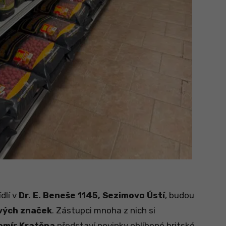
dlí v
Dr. E. Beneše 1145, Sezimovo Ústí
, budou
vých značek
. Zástupci mnoha z nich si
omír Kratěna
představí novinky oblíbené britské