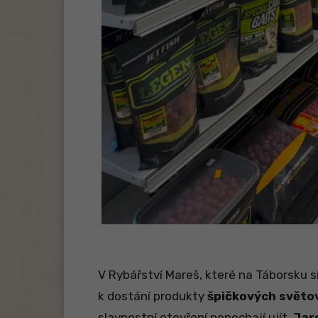
V Rybářství Mareš, které na Táborsku sí
k dostání produkty
špičkových světo
slavnostní otevření nenechají ujít.
Jar