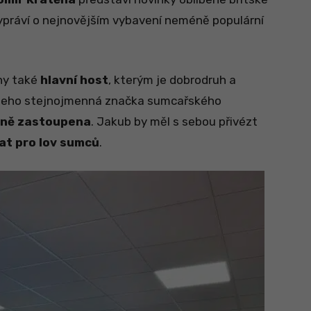
práví o nejnovějším vybavení neméně populární
ny také
hlavní host
, kterým je dobrodruh a
Jeho stejnojmenná značka sumcařského
ně zastoupena
. Jakub by měl s sebou přivézt
at pro lov sumců
.