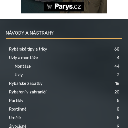
NÁVODY A NÁSTRAHY
Rybářské tipy a triky
68
Uzly a montáže
4
Montáže
44
Uzly
2
Rybářské začátky
18
Rybaření v zahraničí
20
Partikly
5
Rostlinné
8
Umělé
5
Živočišné
9