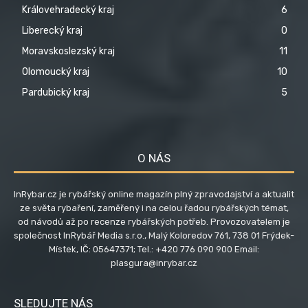
Královehradecký kraj
6
Liberecký kraj
0
Moravskoslezský kraj
11
Olomoucký kraj
10
Pardubický kraj
5
O NÁS
InRybar.cz je rybářský online magazín plný zpravodajství a aktualit
ze světa rybaření, zaměřený i na celou řadou rybářských témat,
od návodů až po recenze rybářských potřeb. Provozovatelem je
společnost InRybář Media s.r.o., Malý Koloredov 761, 738 01 Frýdek-
Místek, IČ: 05647371; Tel.: +420 776 090 900 Email:
plasgura@inrybar.cz
SLEDUJTE NÁS