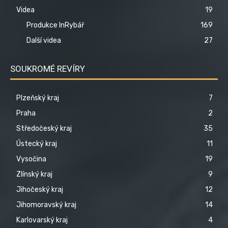
Videa
19
Produkce InRybář
169
Další videa
27
SOUKROMÉ REVÍRY
Plzeňský kraj
7
Praha
2
Středočeský kraj
35
Ústecký kraj
11
Vysočina
19
Zlínský kraj
9
Jihočeský kraj
12
Jihomoravský kraj
14
Karlovarský kraj
4