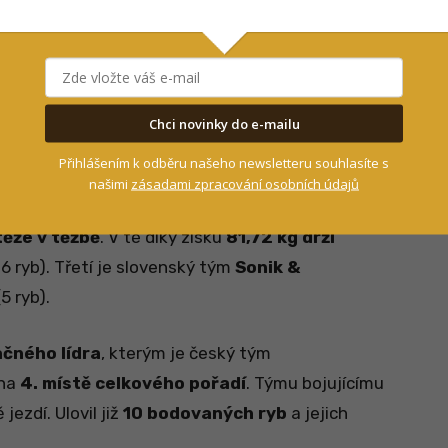
bářský spacák pro pohodlné spaní i v -12
Chci novinky do e-mailu
Přihlášením k odběru našeho newsletteru souhlasíte s
našimi
zásadami zpracování osobních údajů
í v top 10 celkového pořadí
Anaconda/Mega
ěže v těžbě
. V té díky zisku
81,72 kg drží
 6 ryb). Třetí je slovenský tým
Sonik &
5 ryb).
čného lídra
, kterým je český tým
 na
4. místě celkového pořadí
. Týmu bojujícímu
jezdí. Ulovil již
10 bodovaných ryb
a jejich