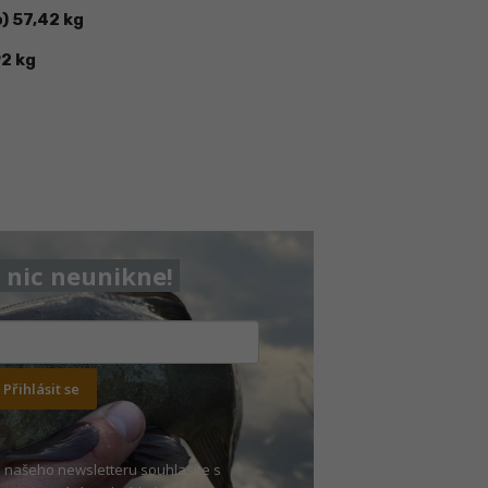
) 57,42 kg
92 kg
nic neunikne!
Přihlásit se
 našeho newsletteru souhlasíte s