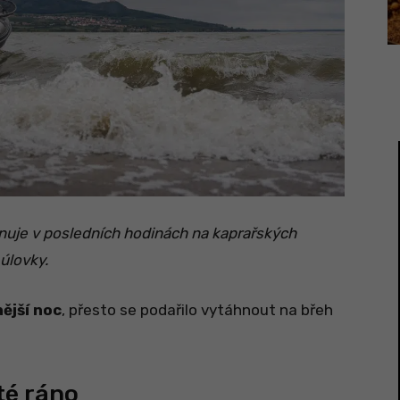
nuje v posledních hodinách na kaprařských
úlovky.
nější noc
, přesto se podařilo vytáhnout na břeh
té ráno