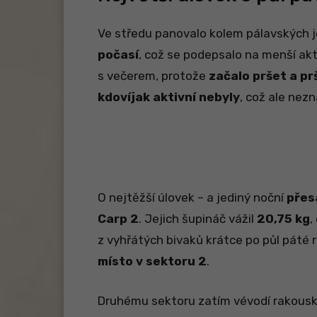
Ve středu panovalo kolem pálavských j
počasí
, což se podepsalo na menší akt
s večerem, protože
začalo pršet a pr
kdovíjak aktivní nebyly
, což ale nez
O nejtěžší úlovek – a jediný noční
přes
Carp 2
. Jejich šupináč vážil
20,75 kg
,
z vyhřátých bivaků krátce po půl páté 
místo v sektoru 2
.
Druhému sektoru zatím vévodí rakous