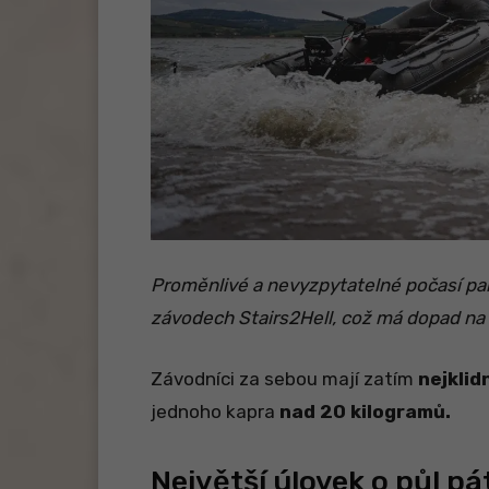
Proměnlivé a nevyzpytatelné počasí pa
závodech Stairs2Hell, což má dopad na 
Závodníci za sebou mají zatím
nejklid
jednoho kapra
nad 20 kilogramů.
Největší úlovek o půl pá