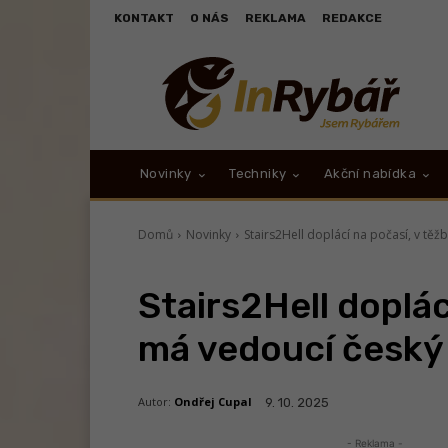
KONTAKT
O NÁS
REKLAMA
REDAKCE
Novinky
Techniky
Akční nabídka
Domů
Novinky
Stairs2Hell doplácí na počasí, v těž
Stairs2Hell doplác
má vedoucí český 
Autor:
Ondřej Cupal
9. 10. 2025
- Reklama -