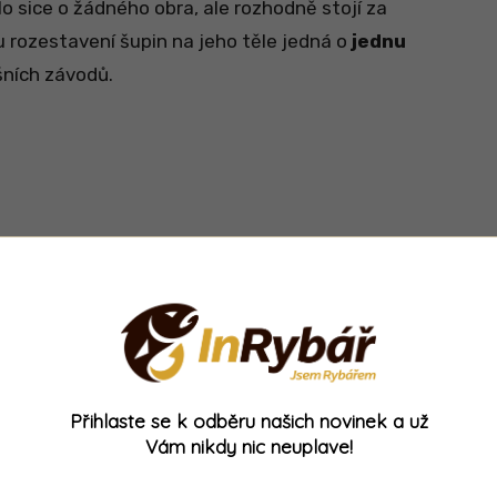
o sice o žádného obra, ale rozhodně stojí za
u rozestavení šupin na jeho těle jedná o
jednu
šních závodů.
razně promlouvá do pořadí hned
na několika
u si zatím drží
sedmou příčku
se ztrátou 6,34
i ještě trochu lépe, jenomže se ukázalo, že při
ěli odečíst svůj sak
, a tak se hmotnost ryby
Přihlaste se k odběru našich novinek a už
no, chybu můžete udělat kdykoliv, ale hlavně, že
Vám nikdy nic neuplave!