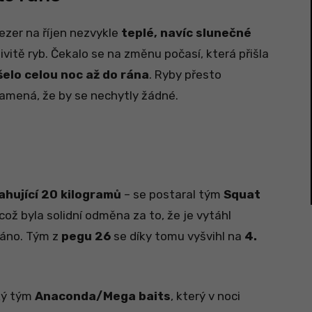
ezer na říjen nezvykle
teplé, navíc slunečné
ivitě ryb. Čekalo se na změnu počasí, která přišla
šelo celou noc až do rána
. Ryby přesto
namená, že by se nechytly žádné.
ahující 20 kilogramů
– se postaral tým
Squat
 což byla solidní odměna za to, že je vytáhl
ráno. Tým z
pegu 26
se díky tomu vyšvihl na
4.
ký tým
Anaconda/Mega baits
, který v noci