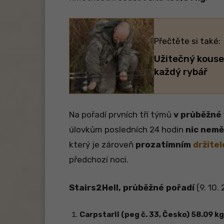
Přečtěte si také:
Užitečný kouse
každý rybář
Na pořadí prvních tří týmů
v průběžné 
úlovkům posledních 24 hodin
nic nemě
který je zároveň
prozatímním
držite
předchozí noci.
Stairs2Hell, průběžné pořadí
(9. 10.
CarpstarII (peg č. 33, Česko) 58.09 kg