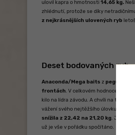
ulovil kapra o hmotnosti
14,65 kg.
Nešl
zhlédnutí, protože se díky netradičním
z nejkrásnějších ulovených ryb
leto
Deset bodovaných ryb
Anaconda/Mega baits
z
pegu 20
vý
frontách
. V celkovém hodnocení závod
kilo na lídra závodu. A chvíli na tom byl
vážení svého nejtěžšího úlovku
zapomn
snížila z 22,42 na 21,20 kg
. Jak vid
už je vše v pořádku spočítáno.