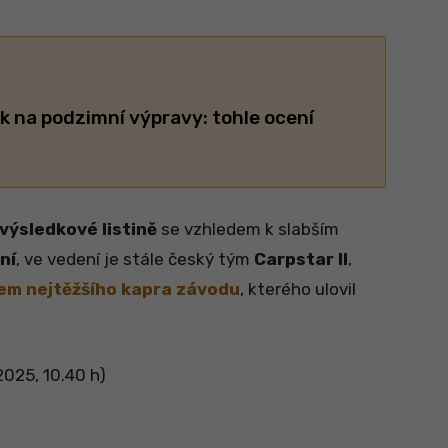
k na podzimní výpravy: tohle ocení
výsledkové listině
se vzhledem k slabším
ní
, ve vedení je stále český tým
Carpstar II
,
lem nejtěžšího kapra závodu
, kterého ulovil
 2025, 10.40 h)