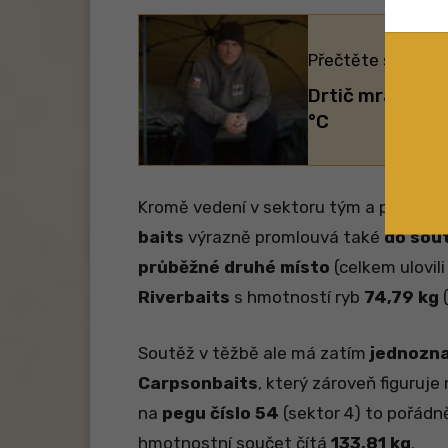
Přečtěte si také:
Drtič mrazu: ry
°C
Kromě vedení v sektoru tým a postaven
baits
výrazně promlouvá také
do sout
průběžné druhé místo
(celkem ulovili
Riverbaits
s hmotností ryb
74,79 kg
(
Soutěž v těžbě ale má zatím
jednozna
Carpsonbaits
, který zároveň figuruje
na
pegu číslo 54
(sektor 4) to pořádně 
hmotnostní součet čítá
133,81 kg
.