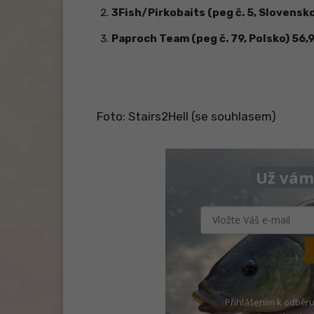
3Fish/Pirkobaits (peg č. 5, Slovensko
Paproch Team (peg č. 79, Polsko) 56,
Foto: Stairs2Hell (se souhlasem)
Už vám 
Přihlášením k odběru