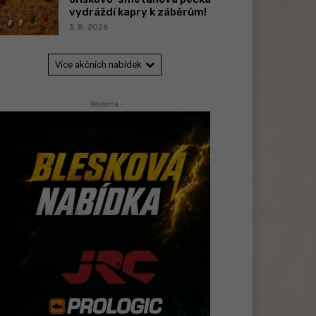
vydráždí kapry k záběrům!
3. 8. 2026
Více akčních nabídek
- Reklama -