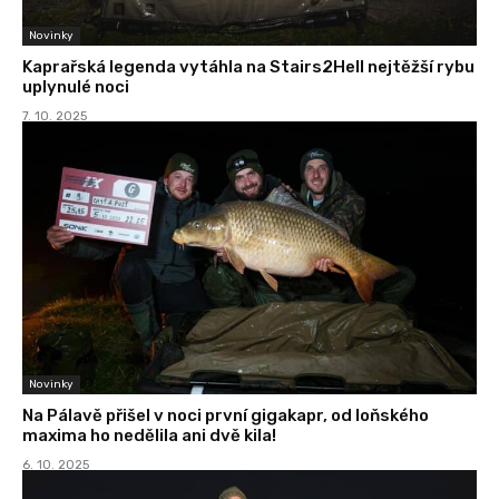
Novinky
Kaprařská legenda vytáhla na Stairs2Hell nejtěžší rybu
uplynulé noci
7. 10. 2025
Novinky
Na Pálavě přišel v noci první gigakapr, od loňského
maxima ho nedělila ani dvě kila!
6. 10. 2025