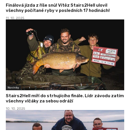
Finálová jízda z říše snů! Vítěz Stairs2Hell ulovil
všechny počítané ryby v posledních 17 hodinách!
11. 10. 2025
Novinky
Stairs2Hell míří do strhujícího finále. Lídr závodu zatím
všechny vlčáky za sebou odráží
10. 10. 2025