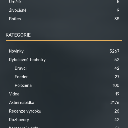
Umělé
5
Živočišné
9
Boilies
38
KATEGORIE
Novinky
3267
Rybolovné techniky
52
Dravci
42
Feeder
27
Položená
100
Videa
19
Akční nabídka
2176
Recenze výrobků
26
Rozhovory
42