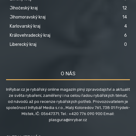
Jihočeský kraj
12
Jihomoravský kraj
14
Karlovarský kraj
4
Královehradecký kraj
6
Liberecký kraj
0
O NÁS
InRybar.cz je rybářský online magazín plný zpravodajství a aktualit
ze světa rybaření, zaměřený i na celou řadou rybářských témat,
od návodů až po recenze rybářských potřeb. Provozovatelem je
společnost InRybář Media s.r.o., Malý Koloredov 761, 738 01 Frýdek-
Místek, IČ: 05647371; Tel.: +420 776 090 900 Email:
plasgura@inrybar.cz