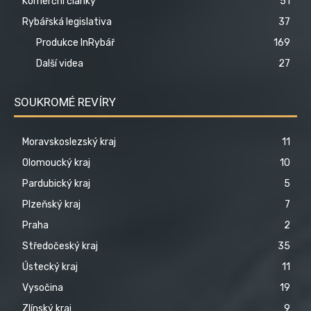
Komerční články
51
Rybářská legislativa
37
Produkce InRybář
169
Další videa
27
SOUKROMÉ REVÍRY
Moravskoslezský kraj
11
Olomoucký kraj
10
Pardubický kraj
5
Plzeňský kraj
7
Praha
2
Středočeský kraj
35
Ústecký kraj
11
Vysočina
19
Zlínský kraj
9