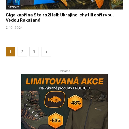
Novinky
Giga kapři na Stairs2Hell: Ukrajinci chytili obří rybu.
Vedou Rakušané
7. 10. 2024
1
2
3
- Reklama -