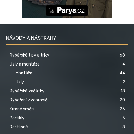
NÁVODY A NÁSTRAHY
Rybářské tipy a triky
68
Uzly a montáže
4
Montáže
44
Uzly
2
Rybářské začátky
18
Rybaření v zahraničí
20
Krmné směsi
26
Partikly
5
Rostlinné
8