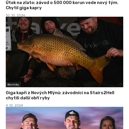
Útok na zlato: závod o 500 000 korun vede nový tým.
Chytil giga kapry
10. 10. 2024
Novinky
Giga kapři z Nových Mlýnů: závodníci na Stairs2Hell
chytili další obří ryby
9. 10. 2024