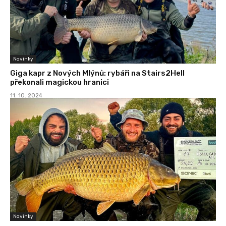
Novinky
Giga kapr z Nových Mlýnů: rybáři na Stairs2Hell
překonali magickou hranici
11. 10. 2024
Novinky