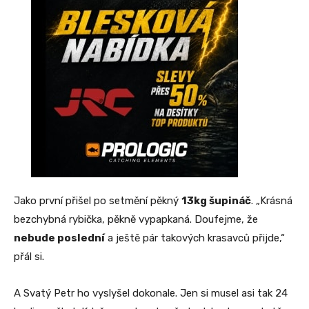
Jako první přišel po setmění pěkný
13kg šupináč
. „Krásná
bezchybná rybička, pěkně vypapkaná. Doufejme, že
nebude poslední
a ještě pár takových krasavců přijde,“
přál si.
A Svatý Petr ho vyslyšel dokonale. Jen si musel asi tak 24