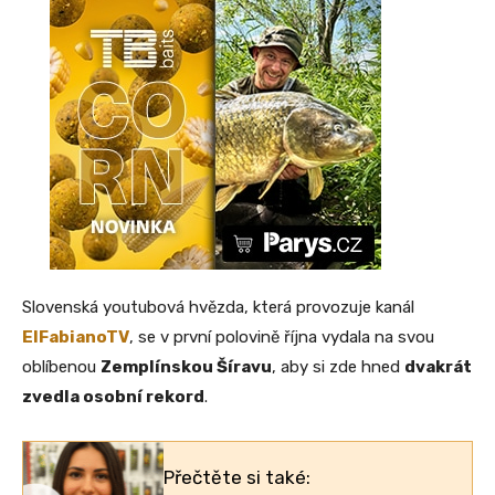
Slovenská youtubová hvězda, která provozuje kanál
ElFabianoTV
, se v první polovině října vydala na svou
oblíbenou
Zemplínskou Šíravu
, aby si zde hned
dvakrát
zvedla osobní rekord
.
Přečtěte si také: