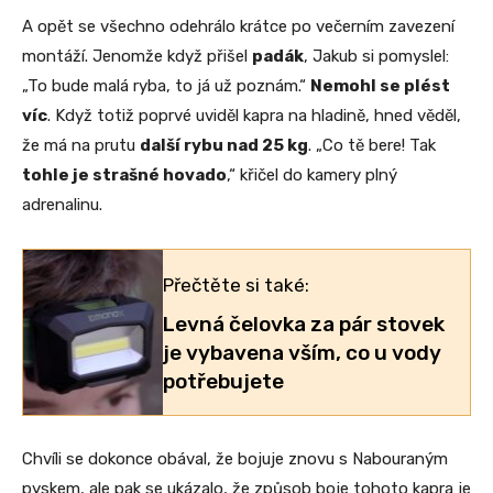
A opět se všechno odehrálo krátce po večerním zavezení
montáží. Jenomže když přišel
padák
, Jakub si pomyslel:
„To bude malá ryba, to já už poznám.“
Nemohl se plést
víc
. Když totiž poprvé uviděl kapra na hladině, hned věděl,
že má na prutu
další rybu nad 25 kg
. „Co tě bere! Tak
tohle je strašné hovado
,“ křičel do kamery plný
adrenalinu.
Přečtěte si také:
Levná čelovka za pár stovek
je vybavena vším, co u vody
potřebujete
Chvíli se dokonce obával, že bojuje znovu s Nabouraným
pyskem, ale pak se ukázalo, že způsob boje tohoto kapra je