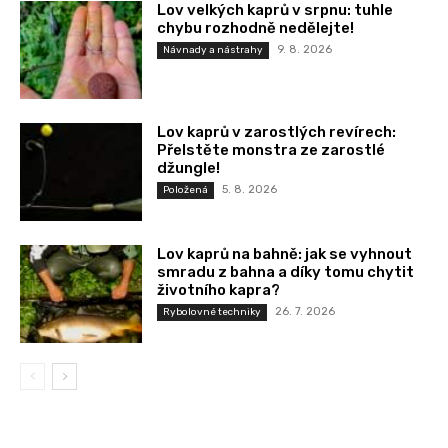
Lov velkých kaprů v srpnu: tuhle
chybu rozhodně nedělejte!
9. 8. 2026
Návnady a nástrahy
Lov kaprů v zarostlých revírech:
Přelstěte monstra ze zarostlé
džungle!
5. 8. 2026
Položená
Lov kaprů na bahně: jak se vyhnout
smradu z bahna a díky tomu chytit
životního kapra?
26. 7. 2026
Rybolovné techniky