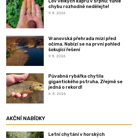
Lov velkých kaprů v srpnu: tuhle
chybu rozhodně nedělejte!
9. 8. 2026
Vranovská přehrada mizí před
očima. Nabízí se na první pohled
šokující řešení
9. 8. 2026
Půvabná rybářka chytila
gigantického pstruha. Zřejmě se
jedná o rekord!
6. 8. 2026
AKČNÍ NABÍDKY
Letní chytání v horských