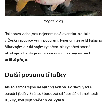
Kapr 27 kg.
Jakobova videa jsou nejenom na Slovensku, ale také
v České republice velmi populární. Nejenom, že je El Fabiano
šikovným
a
oddaným
rybářem, ale rybaření hodně
obětuje
a každý jeho fanoušek mu
takový úspěch
určitě přeje
.
Další posunutí laťky
Ale to samozřejmě
nebylo všechno
. Po 14kg lysci a
parádní jízdě v 8 ráno, kterou zařídil šupináč o hmotnosti
18,2 kg, měl přijít
večer s velkým V
.