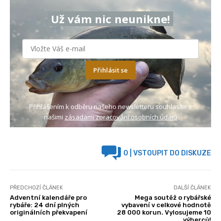
Už vám nic neunikne!
Přihlásit se
Přihlášením k odběru našeho newsletteru souhlasíte s
našimi
zásadami zpracování osobních údajů
0
| VSTOUPIT DO DISKUZE
PŘEDCHOZÍ ČLÁNEK
DALŠÍ ČLÁNEK
Adventní kalendáře pro
Mega soutěž o rybářské
rybáře: 24 dní plných
vybavení v celkové hodnotě
originálních překvapení
28 000 korun. Vylosujeme 10
výherců!