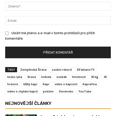
Jm
Ema
Uložit mé jméno a e-mail v tomto prohlížeči pro příští
komentáře.
TAGY
Zemplínská Šírava
osobni rekord
ElFabianoTV
tezka ryba
šírava
hvězda
osobák
hmotnost
30 kg
30
hranice
těžký kapr
Kapr
video o kaprech
Kaprařina
video o chytání kaprů
podzim
Slovensko
YouTube
NEJNOVĚJŠÍ ČLÁNKY