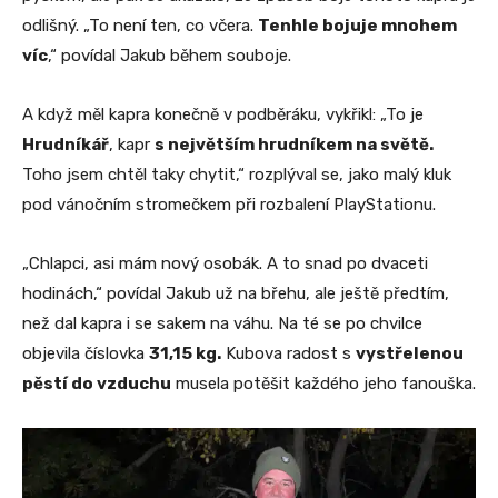
odlišný. „To není ten, co včera.
Tenhle bojuje mnohem
víc
,“ povídal Jakub během souboje.
A když měl kapra konečně v podběráku, vykřikl: „To je
Hrudníkář
, kapr
s největším hrudníkem na světě.
Toho jsem chtěl taky chytit,“ rozplýval se, jako malý kluk
pod vánočním stromečkem při rozbalení PlayStationu.
„Chlapci, asi mám nový osobák. A to snad po dvaceti
hodinách,“ povídal Jakub už na břehu, ale ještě předtím,
než dal kapra i se sakem na váhu. Na té se po chvilce
objevila číslovka
31,15 kg.
Kubova radost s
vystřelenou
pěstí do vzduchu
musela potěšit každého jeho fanouška.