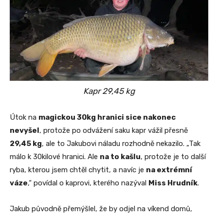
Kapr 29,45 kg
Útok na
magickou 30kg hranici sice nakonec
nevyšel
, protože po odvážení saku kapr vážil přesně
29,45 kg
, ale to Jakubovi náladu rozhodně nekazilo. „Tak
málo k 30kilové hranici. Ale
na to kašlu
, protože je to další
ryba, kterou jsem chtěl chytit, a navíc je
na extrémní
váze
,“ povídal o kaprovi, kterého nazýval
Miss Hrudník
.
Jakub původně přemýšlel, že by odjel na víkend domů,