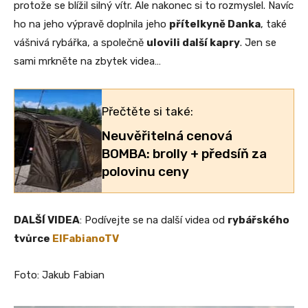
protože se blížil silný vítr. Ale nakonec si to rozmyslel. Navíc
ho na jeho výpravě doplnila jeho
přítelkyně Danka
, také
vášnivá rybářka, a společně
ulovili další kapry
. Jen se
sami mrkněte na zbytek videa…
Přečtěte si také:
Neuvěřitelná cenová
BOMBA: brolly + předsíň za
polovinu ceny
DALŠÍ VIDEA
: Podívejte se na další videa od
rybářského
tvůrce
ElFabianoTV
Foto: Jakub Fabian