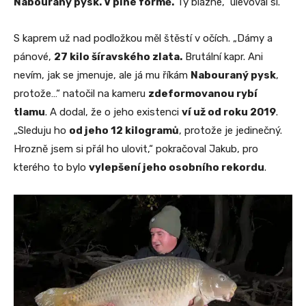
Nabouraný pysk. V plné formě.
Ty blázne,“ ulevoval si.
S kaprem už nad podložkou měl štěstí v očích. „Dámy a
pánové,
27 kilo šíravského zlata.
Brutální kapr. Ani
nevím, jak se jmenuje, ale já mu říkám
Nabouraný pysk
,
protože…“ natočil na kameru
zdeformovanou rybí
tlamu
. A dodal, že o jeho existenci
ví už od roku 2019
.
„Sleduju ho
od jeho 12 kilogramů
, protože je jedinečný.
Hrozně jsem si přál ho ulovit,“ pokračoval Jakub, pro
kterého to bylo
vylepšení jeho osobního rekordu
.