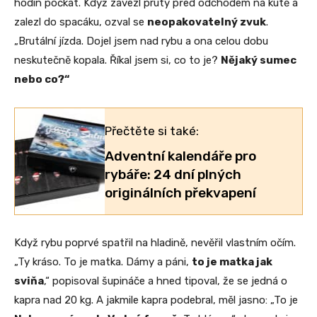
hodin počkat. Když zavezl pruty před odchodem na kutě a
zalezl do spacáku, ozval se
neopakovatelný zvuk
.
„Brutální jízda. Dojel jsem nad rybu a ona celou dobu
neskutečně kopala. Říkal jsem si, co to je?
Nějaký sumec
nebo co?“
Přečtěte si také:
Adventní kalendáře pro
rybáře: 24 dní plných
originálních překvapení
Když rybu poprvé spatřil na hladině, nevěřil vlastním očím.
„Ty kráso. To je matka. Dámy a páni,
to je matka jak
sviňa
,“ popisoval šupináče a hned tipoval, že se jedná o
kapra nad 20 kg. A jakmile kapra podebral, měl jasno: „To je