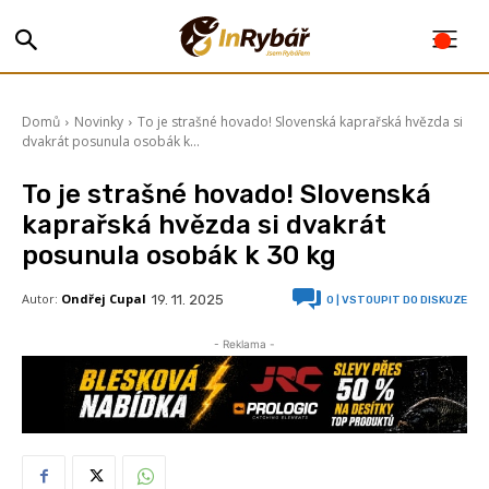
Domů
Novinky
To je strašné hovado! Slovenská kaprařská hvězda si
dvakrát posunula osobák k...
To je strašné hovado! Slovenská
kaprařská hvězda si dvakrát
posunula osobák k 30 kg
Autor:
Ondřej Cupal
19. 11. 2025
0
| VSTOUPIT DO DISKUZE
- Reklama -