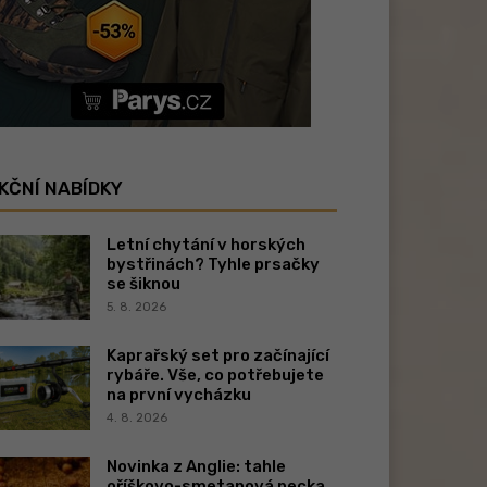
KČNÍ NABÍDKY
Letní chytání v horských
bystřinách? Tyhle prsačky
se šiknou
5. 8. 2026
Kaprařský set pro začínající
rybáře. Vše, co potřebujete
na první vycházku
4. 8. 2026
Novinka z Anglie: tahle
oříškovo-smetanová pecka