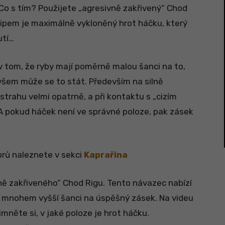
 Co s tím? Použijete „agresivně zakřivený“ Chod
ncipem je maximálně vykloněný hrot háčku, který
utí…
v tom, že ryby mají poměrně malou šanci na to,
všem může se to stát. Především na silně
strahu velmi opatrně, a při kontaktu s „cizím
 A pokud háček není ve správné poloze, pak zásek
prů naleznete v sekci
Kaprařina
ě zakřiveného“ Chod Rigu. Tento návazec nabízí
e mnohem vyšší šanci na úspěšný zásek. Na videu
mněte si, v jaké poloze je hrot háčku.