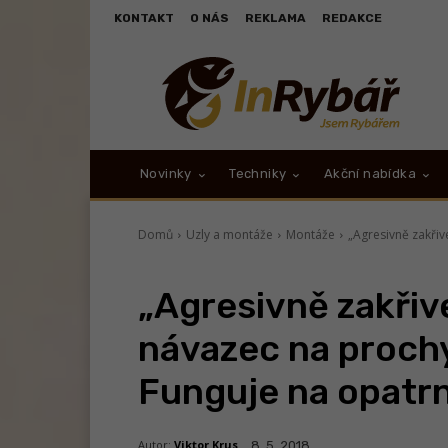
KONTAKT
O NÁS
REKLAMA
REDAKCE
Novinky
Techniky
Akční nabídka
Domů
Uzly a montáže
Montáže
„Agresivně zakřiv
„Agresivně zakřiv
návazec na proch
Funguje na opatr
Autor:
Viktor Krus
8. 5. 2018