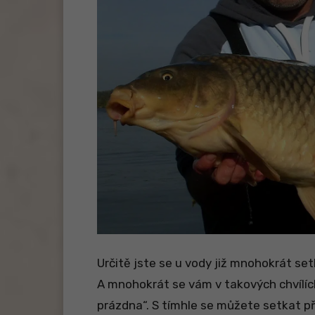
Určitě jste se u vody již mnohokrát setk
A mnohokrát se vám v takových chvílích
prázdna“. S tímhle se můžete setkat p