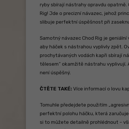
ryby sbírají nástrahy opravdu opatrně.
Rig! Jde o precizní návazec, jehož pri
slibuje perfektní úspěšnost při zasekn
Samotný návazec Chod Rig je geniální 
aby háček s nástrahou vyplivly zpět. O
prochytávaných vodách kapři sbírají ná
tělesem“ okamžitě nástrahu vyplivují.
není úspěšný.
ČTĚTE TAKÉ:
Více informací o lovu ka
Tomuhle předejdete použitím „agresivn
perfektní polohu háčku, která zaručuj
si to můžete detailně prohlédnout – vši