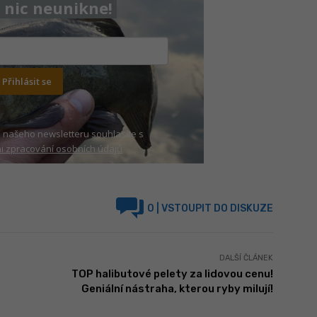
nic neunikne!
Přihlásit se
 našeho newsletteru souhlasíte s
 zpracování osobních údajů
0
| VSTOUPIT DO DISKUZE
DALŠÍ ČLÁNEK
TOP halibutové pelety za lidovou cenu!
Geniální nástraha, kterou ryby milují!