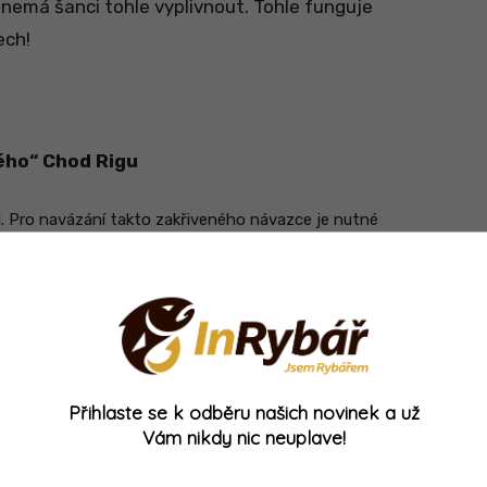
nemá šanci tohle vyplivnout. Tohle funguje
ech!
ého“ Chod Rigu
l. Pro navázání takto zakřiveného návazce je nutné
akřivení umožňuje (např. KORDA Mouth Trap)
me nastražovat za připevněný kroužek za háčkem
ík s kroužkem
lní vlákno tak, aby byl návazec zahnutý do požadované
Přihlaste se k odběru našich novinek a už
m tohoto návazce
Vám nikdy nic neuplave!