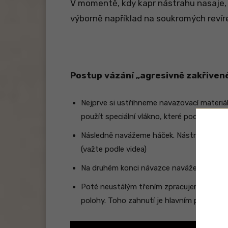
V momentě, kdy kapr nástrahu nasaje, 
výborně například na soukromých revír
Postup vázání „agresivně zakřiven
Nejprve si ustřihneme navazovací materiá
použít speciální vlákno, které podobné z
Následně navážeme háček. Nástrahu bude
(važte podle videa)
Na druhém konci návazce navážeme obratl
Poté neustálým třením zpracujeme speciá
polohy. Toho zahnutí je hlavním principe