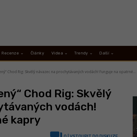
Recenze
Články
Videa
Trendy
Další
ený“ Chod Rig: Skvělý návazec na prochytávaných vodách! Funguje na opatrné...
ený“ Chod Rig: Skvělý
ytávaných vodách!
né kapry
0
| VSTOUPIT DO DISKUZE