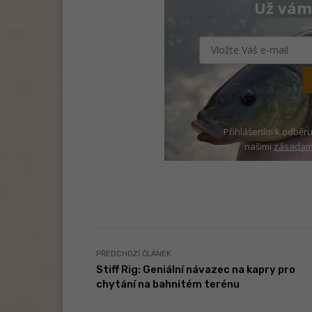
Už vám 
Přihlášením k odběru
našimi
zásadami
PŘEDCHOZÍ ČLÁNEK
Stiff Rig: Geniální návazec na kapry pro
chytání na bahnitém terénu