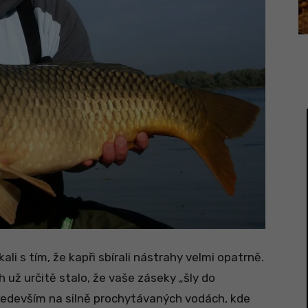
ali s tím, že kapři sbírali nástrahy velmi opatrně.
 už určitě stalo, že vaše záseky „šly do
ředevším na silně prochytávaných vodách, kde