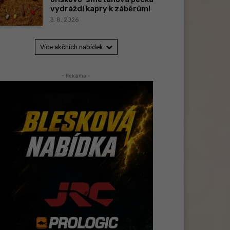
vydráždí kapry k záběrům!
3. 8. 2026
Více akčních nabídek
- Reklama -