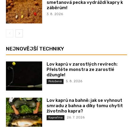
smetanová pecka vydráždí kapry k
záběrům!
3. 8. 2026
NEJNOVĚJŠÍ TECHNIKY
Lov kaprů v zarostlých revírech:
Přelstěte monstra ze zarostlé
džungle!
5. 8. 2026
Položená
Lov kaprů na bahně: jak se vyhnout
smradu z bahna a díky tomu chytit
životního kapra?
26. 7. 2026
Kaprařina