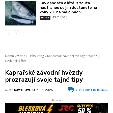
Lov candátů v létě: s touto
nástrahou se jim dostanete na
kobylku i na mělčinách
23. 7. 2026
Dravci