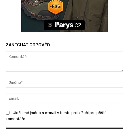
ZANECHAT ODPOVĚĎ
Komentář:
Jm
Ema
Uložit mé jméno a e-mail v tomto prohlížeči pro příští
komentáře.