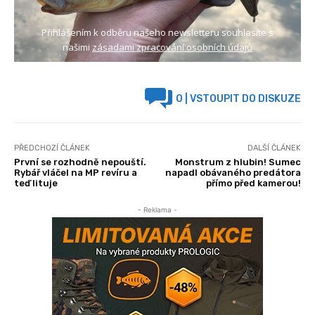
Přihlášením k odběru našeho newsletteru souhlasíte s
našimi
zásadami zpracování osobních údajů
0
| VSTOUPIT DO DISKUZE
PŘEDCHOZÍ ČLÁNEK
DALŠÍ ČLÁNEK
První se rozhodně nepouští.
Monstrum z hlubin! Sumec
Rybář vláčel na MP revíru a
napadl obávaného predátora
teď lituje
přímo před kamerou!
- Reklama -