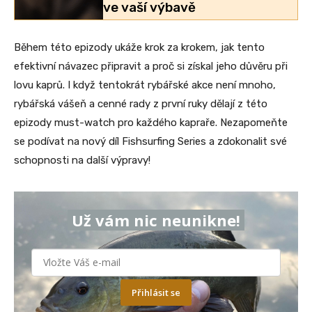
ve vaší výbavě
Během této epizody ukáže krok za krokem, jak tento
efektivní návazec připravit a proč si získal jeho důvěru při
lovu kaprů. I když tentokrát rybářské akce není mnoho,
rybářská vášeň a cenné rady z první ruky dělají z této
epizody must-watch pro každého kapraře. Nezapomeňte
se podívat na nový díl Fishsurfing Series a zdokonalit své
schopnosti na další výpravy!
Už vám nic neunikne!
Přihlásit se