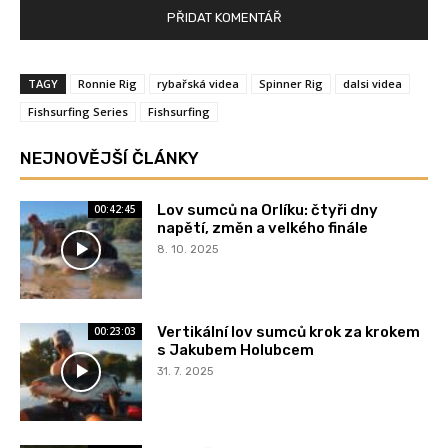
TAGY
Ronnie Rig
rybařská videa
Spinner Rig
dalsi videa
Fishsurfing Series
Fishsurfing
NEJNOVĚJŠÍ ČLÁNKY
Lov sumců na Orlíku: čtyři dny
00:42:45
napětí, změn a velkého finále
8. 10. 2025
Vertikální lov sumců krok za krokem
00:23:03
s Jakubem Holubcem
31. 7. 2025