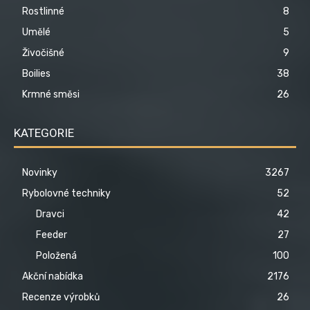
Rostlinné
8
Umělé
5
Živočišné
9
Boilies
38
Krmné směsi
26
KATEGORIE
Novinky
3267
Rybolovné techniky
52
Dravci
42
Feeder
27
Položená
100
Akční nabídka
2176
Recenze výrobků
26