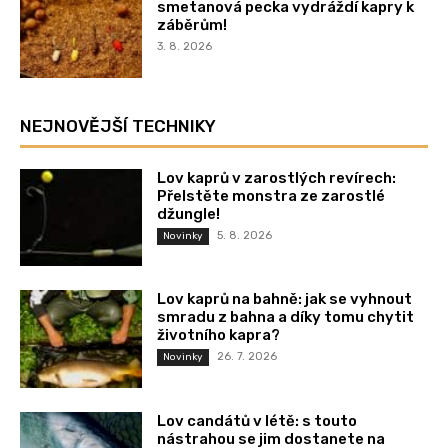
smetanová pecka vydráždí kapry k
záběrům!
3. 8. 2026
NEJNOVĚJŠÍ TECHNIKY
Lov kaprů v zarostlých revírech:
Přelstěte monstra ze zarostlé
džungle!
5. 8. 2026
Novinky
Lov kaprů na bahně: jak se vyhnout
smradu z bahna a díky tomu chytit
životního kapra?
26. 7. 2026
Novinky
Lov candátů v létě: s touto
nástrahou se jim dostanete na