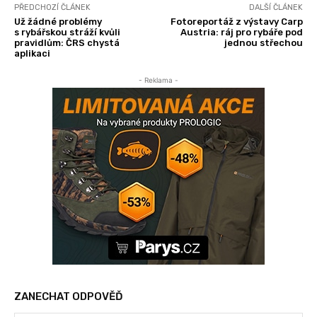
PŘEDCHOZÍ ČLÁNEK
DALŠÍ ČLÁNEK
Už žádné problémy
Fotoreportáž z výstavy Carp
s rybářskou stráží kvůli
Austria: ráj pro rybáře pod
pravidlům: ČRS chystá
jednou střechou
aplikaci
- Reklama -
ZANECHAT ODPOVĚĎ