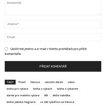
Komentář:
Jm
Ema
Uložit mé jméno a e-mail v tomto prohlížeči pro příští
komentáře.
TAGY
Plzeň
Vánoce
vánoční dárek
video
kniha pro rybare
kniha o rybach
kniha o rybareni
darek pro maleho rybare
AN
akční nabídka
kniha Jakuba Vagnera
co dát rybářovi na Vánoce