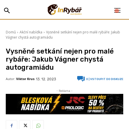
Domů
Akční nabídka
Vysněné setkání nejen pro malé rybáře: Jakub
Vágner chystá autogramiádu
Vysněné setkání nejen pro malé
rybáře: Jakub Vágner chystá
autogramiádu
Autor:
Viktor Krus
13. 12. 2023
0
| VSTOUPIT DO DISKUZE
- Reklama -