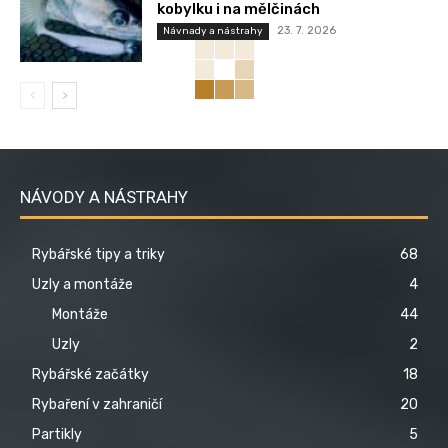
kobylku i na mělčinách
23. 7. 2026
Návnady a nástrahy
NÁVODY A NÁSTRAHY
Rybářské tipy a triky
68
Uzly a montáže
4
Montáže
44
Uzly
2
Rybářské začátky
18
Rybaření v zahraničí
20
Partikly
5