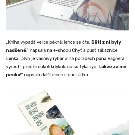
„Kniha vypadá velice pěkně, lehce se čte.
Děti z ní byly
nadšené
,“ napsala na e-shopu Chyť a pusť zákaznice
Lenka. „Syn je vášnivý rybář a na pořadech pana Vágnera
vyrostl, přečte cokoli kdykoli, co se týká ryb,
takže za mě
pecka
!“ napsala další recenzi paní Jitka.