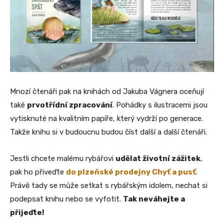
Mnozí čtenáři pak na knihách od Jakuba Vágnera oceňují
také
prvotřídní zpracování
. Pohádky s ilustracemi jsou
vytisknuté na kvalitním papíře, který vydrží po generace.
Takže knihu si v budoucnu budou číst další a další čtenáři.
Jestli chcete malému rybářovi
udělat životní zážitek
,
pak ho přiveďte
do plzeňské prodejny Chyť a pusť
.
Právě tady se může setkat s rybářským idolem, nechat si
podepsat knihu nebo se vyfotit.
Tak neváhejte a
přijeďte!