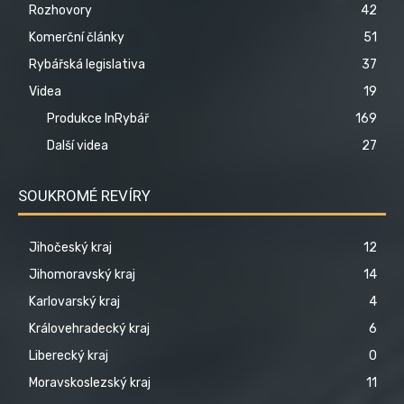
Rozhovory
42
Komerční články
51
Rybářská legislativa
37
Videa
19
Produkce InRybář
169
Další videa
27
SOUKROMÉ REVÍRY
Jihočeský kraj
12
Jihomoravský kraj
14
Karlovarský kraj
4
Královehradecký kraj
6
Liberecký kraj
0
Moravskoslezský kraj
11