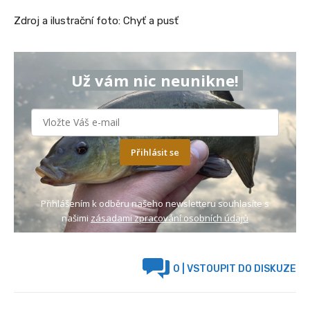
Zdroj a ilustrační foto: Chyť a pusť
Už vám nic neunikne!
Přihlásit se
Přihlášením k odběru našeho newsletteru souhlasíte s
našimi
zásadami zpracování osobních údajů
0
| VSTOUPIT DO DISKUZE