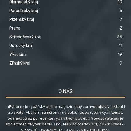
Olomoucký kraj
10
Pardubický kraj
5
Plzeňský kraj
7
Praha
2
Středočeský kraj
35
Ústecký kraj
11
Vysočina
19
Zlínský kraj
9
O NÁS
InRybar.cz je rybářský online magazín plný zpravodajství a aktualit
ze světa rybaření, zaměřený i na celou řadou rybářských témat,
od návodů až po recenze rybářských potřeb. Provozovatelem je
společnost InRybář Media s.r.o., Malý Koloredov 761, 738 01 Frýdek-
Místek, IČ: 05647371; Tel.: +420 776 090 900 Email: