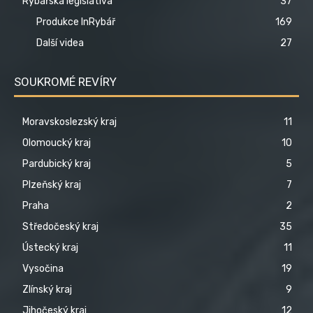
Rybářská legislativa
37
Produkce InRybář
169
Další videa
27
SOUKROMÉ REVÍRY
Moravskoslezský kraj
11
Olomoucký kraj
10
Pardubický kraj
5
Plzeňský kraj
7
Praha
2
Středočeský kraj
35
Ústecký kraj
11
Vysočina
19
Zlínský kraj
9
Jihočeský kraj
12