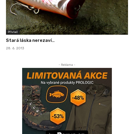
Přívlač
Stará láska nerezaví…
28. 6. 2013
- Reklama -