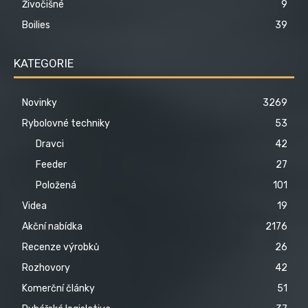
Živočišné
9
Boilies
39
KATEGORIE
Novinky
3269
Rybolovné techniky
53
Dravci
42
Feeder
27
Položená
101
Videa
19
Akční nabídka
2176
Recenze výrobků
26
Rozhovory
42
Komerční články
51