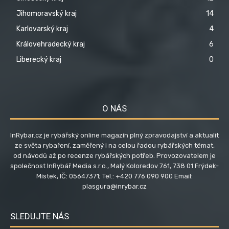
Jihomoravský kraj
14
Karlovarský kraj
4
Královehradecký kraj
6
Liberecký kraj
0
O NÁS
InRybar.cz je rybářský online magazín plný zpravodajství a aktualit
ze světa rybaření, zaměřený i na celou řadou rybářských témat,
od návodů až po recenze rybářských potřeb. Provozovatelem je
společnost InRybář Media s.r.o., Malý Koloredov 761, 738 01 Frýdek-
Místek, IČ: 05647371; Tel.: +420 776 090 900 Email:
plasgura@inrybar.cz
SLEDUJTE NÁS