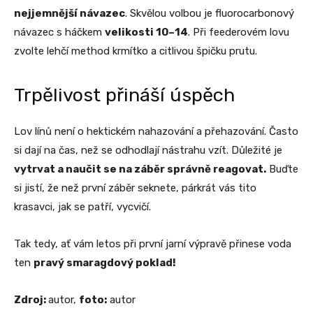
nejjemnější návazec
. Skvělou volbou je fluorocarbonový
návazec s háčkem
velikosti 10–14
. Při feederovém lovu
zvolte lehčí method krmítko a citlivou špičku prutu.
Trpělivost přináší úspěch
Lov línů není o hektickém nahazování a přehazování. Často
si dají na čas, než se odhodlají nástrahu vzít. Důležité je
vytrvat a naučit se na záběr správně reagovat.
Buďte
si jistí, že než první záběr seknete, párkrát vás tito
krasavci, jak se patří, vycvičí.
Tak tedy, ať vám letos při první jarní výpravě přinese voda
ten
pravý smaragdový poklad!
Zdroj:
autor,
foto:
autor