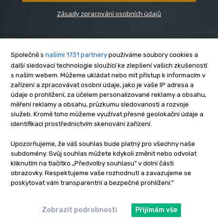
Zásady zpracování osobních údajů
Společně s
našimi 1731 partnery
používáme soubory cookies a
další sledovací technologie sloužící ke zlepšení vašich zkušeností
s naším webem. Můžeme ukládat nebo mít přístup k informacím v
O nás
zařízení a zpracovávat osobní údaje, jako je vaše IP adresa a
Kontakt
údaje o prohlížení, za účelem personalizované reklamy a obsahu,
měření reklamy a obsahu, průzkumu sledovanosti a rozvoje
Reklama
služeb. Kromě toho můžeme využívat přesné geolokační údaje a
Zásady soukromí
identifikaci prostřednictvím skenování zařízení.
Privacy policy
Upozorňujeme, že váš souhlas bude platný pro všechny naše
Cookies
subdomény. Svůj souhlas můžete kdykoli změnit nebo odvolat
Etický kodex
kliknutím na tlačítko „Předvolby souhlasu” v dolní části
Redakce
obrazovky. Respektujeme vaše rozhodnutí a zavazujeme se
poskytovat vám transparentní a bezpečné prohlížení.”
Copyright © www.inrybar.cz 2013 - 2026 | Na veškerý materiál,
který je zde uveřejněný, se vztahují autorská práva. Redakce
InRybar.cz.
Zobrazit podrobnosti
Přijímám vše