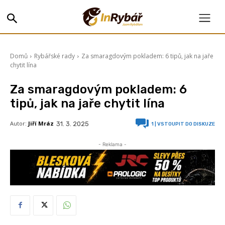
Domů
Rybářské rady
Za smaragdovým pokladem: 6 tipů, jak na jaře
chytit lína
Za smaragdovým pokladem: 6
tipů, jak na jaře chytit lína
Autor:
Jiří Mráz
31. 3. 2025
1
| VSTOUPIT DO DISKUZE
- Reklama -