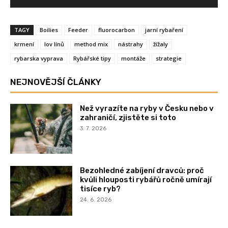
TAGY
Boilies
Feeder
fluorocarbon
jarní rybaření
krmení
lov línů
method mix
nástrahy
žížaly
rybarska vyprava
Rybářské tipy
montáže
strategie
NEJNOVĚJŠÍ ČLÁNKY
Než vyrazíte na ryby v Česku nebo v
zahraničí, zjistěte si toto
3. 7. 2026
Bezohledné zabíjení dravců: proč
kvůli hlouposti rybářů ročně umírají
tisíce ryb?
24. 6. 2026