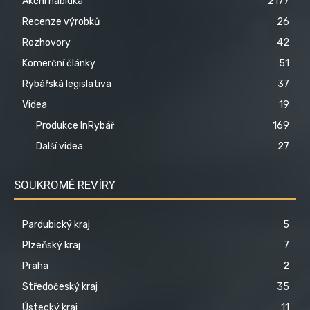
Akční nabídka
2177
Recenze výrobků
26
Rozhovory
42
Komerční články
51
Rybářská legislativa
37
Videa
19
Produkce InRybář
169
Další videa
27
SOUKROMÉ REVÍRY
Pardubický kraj
5
Plzeňský kraj
7
Praha
2
Středočeský kraj
35
Ústecký kraj
11