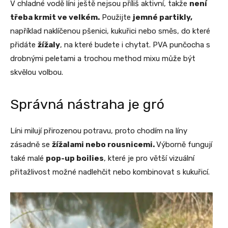
V chladné vodě líni ještě nejsou příliš aktivní, takže
není
třeba krmit ve velkém.
Použijte
jemné partikly,
například naklíčenou pšenici, kukuřici nebo směs, do které
přidáte
žížaly
, na které budete i chytat. PVA punčocha s
drobnými peletami a trochou method mixu může být
skvělou volbou.
Správná nástraha je gró
Líni milují přirozenou potravu, proto chodím na líny
zásadně se
žížalami nebo rousnicemi.
Výborně fungují
také malé
pop-up boilies
, které je pro větší vizuální
přitažlivost možné nadlehčit nebo kombinovat s kukuřicí.