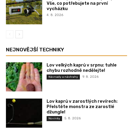
Vše, co potřebujete na první
vycházku
4. 8. 2026
NEJNOVĚJŠÍ TECHNIKY
Lov velkých kaprů v srpnu: tuhle
chybu rozhodně nedělejte!
9. 8. 2026
Návnady a nástrahy
Lov kaprů v zarostlých revírech:
Přelstěte monstra ze zarostlé
džungle!
5. 8. 2026
Novinky