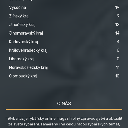
Vysočina
19
Zlínský kraj
9
Jihočeský kraj
12
Jihomoravský kraj
14
Karlovarský kraj
4
Královehradecký kraj
6
Liberecký kraj
0
Moravskoslezský kraj
11
Olomoucký kraj
10
O NÁS
InRybar.cz je rybářský online magazín plný zpravodajství a aktualit
ze světa rybaření, zaměřený i na celou řadou rybářských témat,