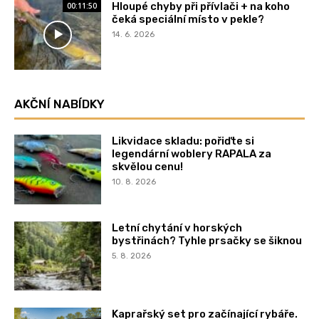
Hloupé chyby při přívlači + na koho
00:11:50
čeká speciální místo v pekle?
14. 6. 2026
AKČNÍ NABÍDKY
Likvidace skladu: pořiďte si
legendární woblery RAPALA za
skvělou cenu!
10. 8. 2026
Letní chytání v horských
bystřinách? Tyhle prsačky se šiknou
5. 8. 2026
Kaprařský set pro začínající rybáře.