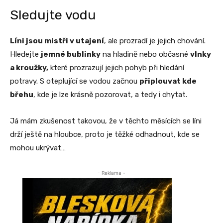
Sledujte vodu
Líni jsou mistři v utajení
, ale prozradí je jejich chování.
Hledejte
jemné bublinky
na hladině nebo občasné
vlnky
a kroužky,
které prozrazují jejich pohyb při hledání
potravy. S oteplující se vodou začnou
připlouvat kde
břehu
, kde je lze krásně pozorovat, a tedy i chytat.
Já mám zkušenost takovou, že v těchto měsících se líni
drží ještě na hloubce, proto je těžké odhadnout, kde se
mohou ukrývat…
- Reklama -