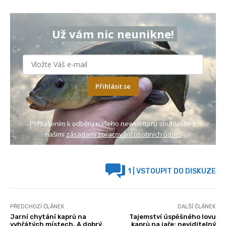
Už vám nic neunikne!
Přihlásit se
Přihlášením k odběru našeho newsletteru souhlasíte s
našimi
zásadami zpracování osobních údajů
1
| VSTOUPIT DO DISKUZE
PŘEDCHOZÍ ČLÁNEK
DALŠÍ ČLÁNEK
Jarní chytání kaprů na
Tajemství úspěšného lovu
vyhřátých místech. A dobrý
kaprů na jaře: neviditelný