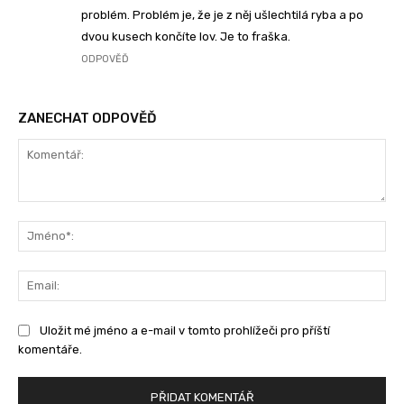
problém. Problém je, že je z něj ušlechtilá ryba a po
dvou kusech končíte lov. Je to fraška.
ODPOVĚĎ
ZANECHAT ODPOVĚĎ
Komentář:
Jm
Ema
Uložit mé jméno a e-mail v tomto prohlížeči pro příští
komentáře.