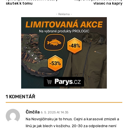
skutek k tomu
vlasec na kapry
- Reklama -
1 KOMENTÁŘ
Činčila
6. 5. 2025 At 14:35
Na Novojičínsku je to hnus. Cejni a karasové zmizeli a
línů je jak blech v kožichu. 20-30 za odpoledne není