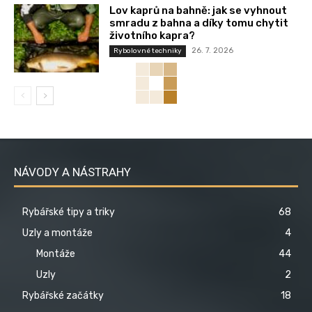
Lov kaprů na bahně: jak se vyhnout
smradu z bahna a díky tomu chytit
životního kapra?
26. 7. 2026
Rybolovné techniky
NÁVODY A NÁSTRAHY
Rybářské tipy a triky
68
Uzly a montáže
4
Montáže
44
Uzly
2
Rybářské začátky
18