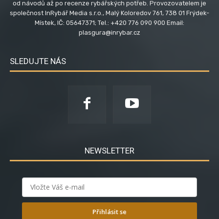
od návodů až po recenze rybářských potřeb. Provozovatelem je
společnost InRybář Media s.r.o., Malý Koloredov 761, 738 01 Frýdek-
Místek, IČ: 05647371; Tel.: +420 776 090 900 Email:
plasgura@inrybar.cz
SLEDUJTE NÁS
NEWSLETTER
Přihlásit se