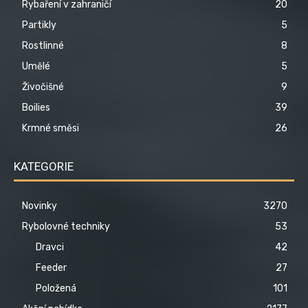
Rybaření v zahraničí
20
Partikly
5
Rostlinné
8
Umělé
5
Živočišné
9
Boilies
39
Krmné směsi
26
KATEGORIE
Novinky
3270
Rybolovné techniky
53
Dravci
42
Feeder
27
Položená
101