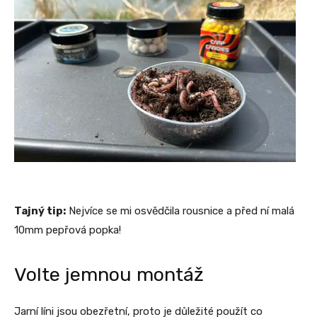
Tajný tip:
N
ejvíce se mi osvědčila rousnice a před ní malá
10mm pepřová popka!
Volte jemnou montáž
Jarní líni jsou obezřetní, proto je důležité použít co