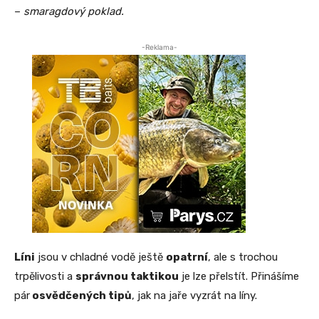
–
smaragdový poklad.
-Reklama-
Líni
jsou v chladné vodě ještě
opatrní
, ale s trochou
trpělivosti a
správnou taktikou
je lze přelstít. Přinášíme
pár
osvědčených tipů
, jak na jaře vyzrát na líny.