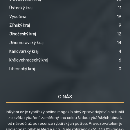
Ústecký kraj
11
Vysočina
19
Zlínský kraj
9
Jihočeský kraj
12
Jihomoravský kraj
14
Karlovarský kraj
4
Královehradecký kraj
6
Liberecký kraj
0
O NÁS
InRybar.cz je rybářský online magazín plný zpravodajství a aktualit
ze světa rybaření, zaměřený i na celou řadou rybářských témat,
od návodů až po recenze rybářských potřeb. Provozovatelem je
společnost InRybář Media s.r.o., Malý Koloredov 761, 738 01 Frýdek-