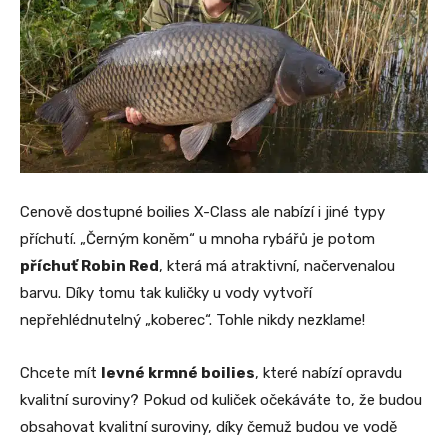
Cenově dostupné boilies X-Class ale nabízí i jiné typy
příchutí. „Černým koněm“ u mnoha rybářů je potom
příchuť Robin Red
, která má atraktivní, načervenalou
barvu. Díky tomu tak kuličky u vody vytvoří
nepřehlédnutelný „koberec“. Tohle nikdy nezklame!
Chcete mít
levné krmné boilies
, které nabízí opravdu
kvalitní suroviny? Pokud od kuliček očekáváte to, že budou
obsahovat kvalitní suroviny, díky čemuž budou ve vodě