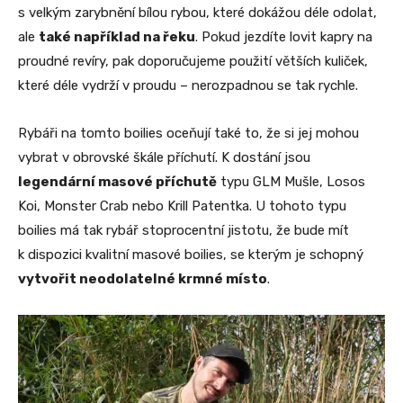
s velkým zarybnění bílou rybou, které dokážou déle odolat,
ale
také například na řeku
. Pokud jezdíte lovit kapry na
proudné revíry, pak doporučujeme použití větších kuliček,
které déle vydrží v proudu – nerozpadnou se tak rychle.
Rybáři na tomto boilies oceňují také to, že si jej mohou
vybrat v obrovské škále příchutí. K dostání jsou
legendární masové příchutě
typu GLM Mušle, Losos
Koi, Monster Crab nebo Krill Patentka. U tohoto typu
boilies má tak rybář stoprocentní jistotu, že bude mít
k dispozici kvalitní masové boilies, se kterým je schopný
vytvořit neodolatelné krmné místo
.