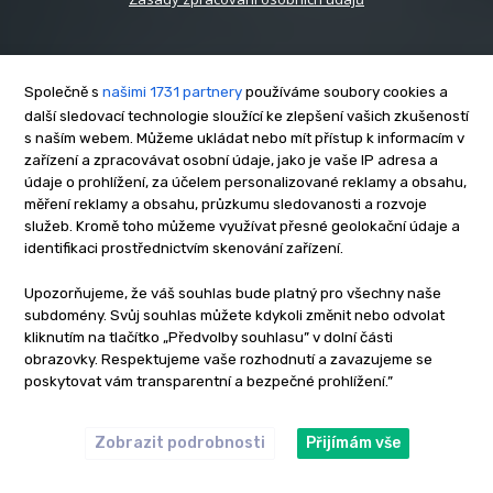
Společně s
našimi 1731 partnery
používáme soubory cookies a
další sledovací technologie sloužící ke zlepšení vašich zkušeností
s naším webem. Můžeme ukládat nebo mít přístup k informacím v
O nás
zařízení a zpracovávat osobní údaje, jako je vaše IP adresa a
Kontakt
údaje o prohlížení, za účelem personalizované reklamy a obsahu,
měření reklamy a obsahu, průzkumu sledovanosti a rozvoje
Reklama
služeb. Kromě toho můžeme využívat přesné geolokační údaje a
Zásady soukromí
identifikaci prostřednictvím skenování zařízení.
Privacy policy
Upozorňujeme, že váš souhlas bude platný pro všechny naše
Cookies
subdomény. Svůj souhlas můžete kdykoli změnit nebo odvolat
Etický kodex
kliknutím na tlačítko „Předvolby souhlasu” v dolní části
Redakce
obrazovky. Respektujeme vaše rozhodnutí a zavazujeme se
poskytovat vám transparentní a bezpečné prohlížení.”
Copyright © www.inrybar.cz 2013 - 2026 | Na veškerý materiál,
který je zde uveřejněný, se vztahují autorská práva. Redakce
InRybar.cz.
Zobrazit podrobnosti
Přijímám vše