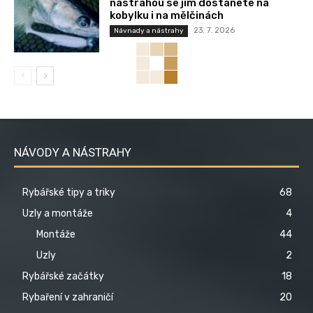
nástrahou se jim dostanete na
kobylku i na mělčinách
23. 7. 2026
Návnady a nástrahy
NÁVODY A NÁSTRAHY
Rybářské tipy a triky
68
Uzly a montáže
4
Montáže
44
Uzly
2
Rybářské začátky
18
Rybaření v zahraničí
20