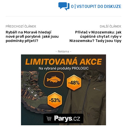
0
| VSTOUPIT DO DISKUZE
PŘEDCHOZÍ ČLÁNEK
DALŠÍ ČLÁNEK
Rybáři na Moravě hledají
Přívlač v Nizozemsku: jak
nové profi porybné: jaké jsou
úspěšně chytat ryby v
podmínky přijetí?
Nizozemsku? Tady jsou tipy
- Reklama -