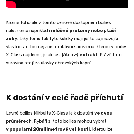
Kromě toho ale v tomto cenově dostupném boilies
nalezneme například i
mléčné proteiny nebo ptačí
zoby
. Díky tomu tak tyto kuličky mají ještě zajímavější
vlastnosti. Tou nejvíce atraktivní surovinou, kterou v boilies
X-Class najdeme, je ale asi
játrový extrakt
. Právě tato
surovina stojí za úlovky obrovských kaprů!
K dostání v celé řadě příchutí
Levné boilies Mikbaits X-Class je k dostání
ve dvou
průměrech
. Rybáři si toto boilies mohou vybrat
v populární 20milimetrové velikosti
, kterou lze