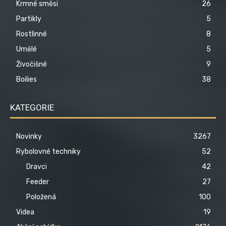
Krmné směsi
26
Partikly
5
Rostlinné
8
Umělé
5
Živočišné
9
Boilies
38
KATEGORIE
Novinky
3267
Rybolovné techniky
52
Dravci
42
Feeder
27
Položená
100
Videa
19