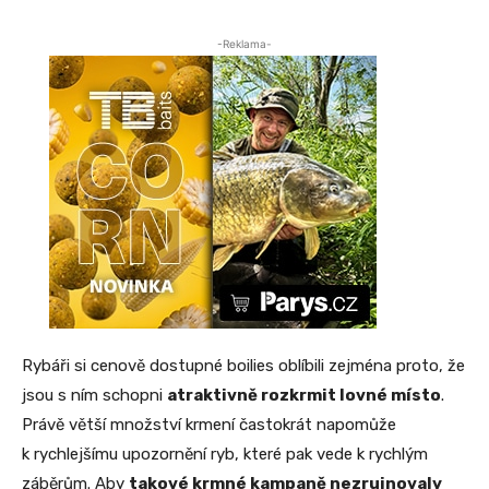
-Reklama-
Rybáři si cenově dostupné boilies oblíbili zejména proto, že
jsou s ním schopni
atraktivně rozkrmit lovné místo
.
Právě větší množství krmení častokrát napomůže
k rychlejšímu upozornění ryb, které pak vede k rychlým
záběrům. Aby
takové krmné kampaně nezruinovaly