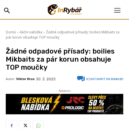
Domů
Akční nabídka
Žádné odpadové přísady: boilies Mikbaits za
pár korun obsahuje TOP moučky
Žádné odpadové přísady: boilies
Mikbaits za pár korun obsahuje
TOP moučky
Autor:
Viktor Krus
30. 3. 2023
0
| VSTOUPIT DO DISKUZE
- Reklama -