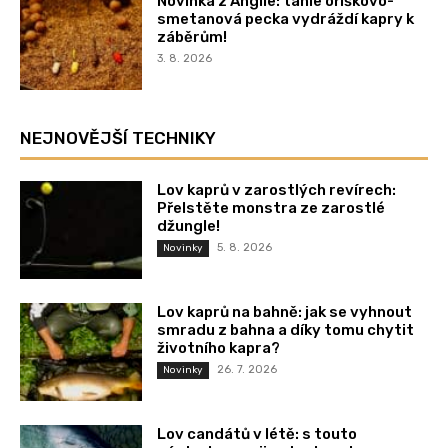
Novinka z Anglie: tahle oříškovo-
smetanová pecka vydráždí kapry k
záběrům!
3. 8. 2026
NEJNOVĚJŠÍ TECHNIKY
Lov kaprů v zarostlých revírech:
Přelstěte monstra ze zarostlé
džungle!
5. 8. 2026
Novinky
Lov kaprů na bahně: jak se vyhnout
smradu z bahna a díky tomu chytit
životního kapra?
26. 7. 2026
Novinky
Lov candátů v létě: s touto