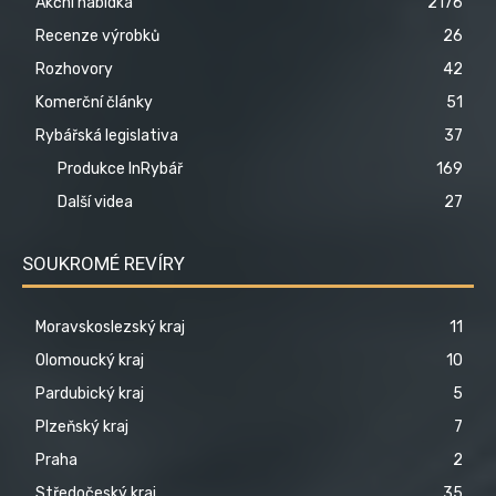
Akční nabídka
2176
Recenze výrobků
26
Rozhovory
42
Komerční články
51
Rybářská legislativa
37
Produkce InRybář
169
Další videa
27
SOUKROMÉ REVÍRY
Moravskoslezský kraj
11
Olomoucký kraj
10
Pardubický kraj
5
Plzeňský kraj
7
Praha
2
Středočeský kraj
35