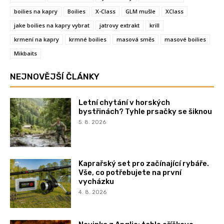
boilies na kapry
Boilies
X-Class
GLM mušle
XClass
jake boilies na kapry vybrat
jatrovy extrakt
krill
krmení na kapry
krmné boilies
masová směs
masové boilies
Mikbaits
NEJNOVĚJŠÍ ČLÁNKY
Letní chytání v horských
bystřinách? Tyhle prsačky se šiknou
5. 8. 2026
Kaprařský set pro začínající rybáře.
Vše, co potřebujete na první
vycházku
4. 8. 2026