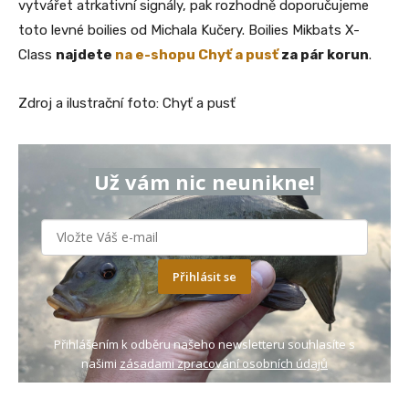
vytvářet atrkativní signály, pak rozhodně doporučujeme
toto levné boilies od Michala Kučery. Boilies Mikbats X-
Class
najdete
na e-shopu Chyť a pusť
za pár korun
.
Zdroj a ilustrační foto: Chyť a pusť
Už vám nic neunikne!
Přihlásit se
Přihlášením k odběru našeho newsletteru souhlasíte s
našimi
zásadami zpracování osobních údajů