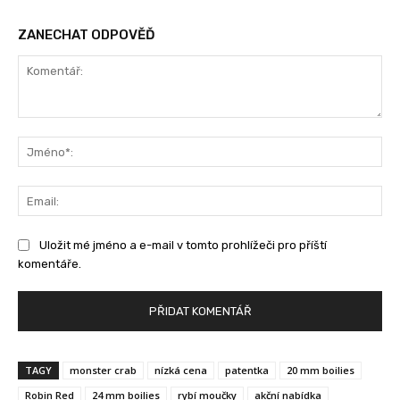
ZANECHAT ODPOVĚĎ
Komentář:
Jm
Ema
Uložit mé jméno a e-mail v tomto prohlížeči pro příští
komentáře.
TAGY
monster crab
nízká cena
patentka
20 mm boilies
Robin Red
24 mm boilies
rybí moučky
akční nabídka