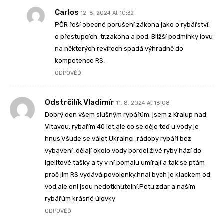
Carlos
12. 8. 2024 At 10:32
PČR řeší obecné porušení zákona jako o rybářství,
o přestupcích, tr.zakona a pod. Bližší podmínky lovu
na některých revírech spadá výhradně do
kompetence RS.
ODPOVĚĎ
Odstrčilík Vladimír
11. 8. 2024 At 18:08
Dobrý den všem slušným rybářúm, jsem z Kralup nad
Vltavou, rybařím 40 let,ale co se děje teď u vody je
hnus.Všude se válet Ukrainci ,rádoby rybáři bez
vybavení ,dělají okolo vody bordel,živé ryby hází do
igelitové tašky a ty v ní pomalu umírají a tak se ptám
proč jim RS vydává povolenky,hnal bych je klackem od
vod,ale oni jsou nedotknutelní.Petu zdar a naším
rybářúm krásné úlovky
ODPOVĚĎ