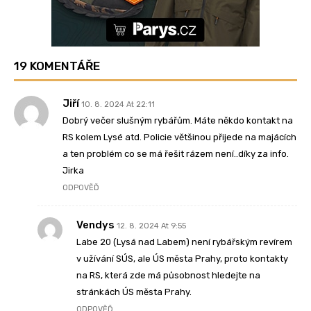
19 KOMENTÁŘE
Jiří
10. 8. 2024 At 22:11
Dobrý večer slušným rybářům. Máte někdo kontakt na
RS kolem Lysé atd. Policie většinou přijede na majácích
a ten problém co se má řešit rázem není..díky za info.
Jirka
ODPOVĚĎ
Vendys
12. 8. 2024 At 9:55
Labe 20 (Lysá nad Labem) není rybářským revírem
v užívání SÚS, ale ÚS města Prahy, proto kontakty
na RS, která zde má působnost hledejte na
stránkách ÚS města Prahy.
ODPOVĚĎ