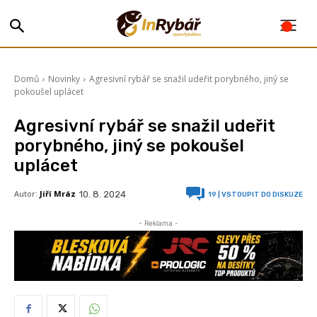
Domů
Novinky
Agresivní rybář se snažil udeřit porybného, jiný se
pokoušel uplácet
Agresivní rybář se snažil udeřit
porybného, jiný se pokoušel
uplácet
Autor:
Jiří Mráz
10. 8. 2024
19
| VSTOUPIT DO DISKUZE
- Reklama -