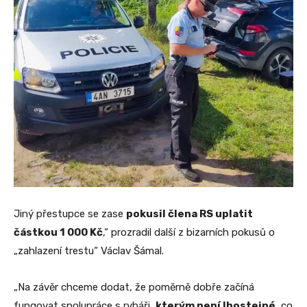
Jiný přestupce se zase
pokusil člena RS uplatit
částkou 1 000 Kč
,“ prozradil další z bizarních pokusů o
„zahlazení trestu“ Václav Šámal.
„Na závěr chceme dodat, že poměrně dobře začíná
fungovat spolupráce s rybáři,
kterým není lhostejné
, co