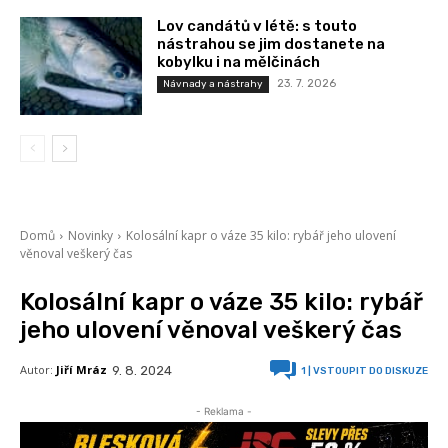
Lov candátů v létě: s touto
nástrahou se jim dostanete na
kobylku i na mělčinách
23. 7. 2026
Návnady a nástrahy