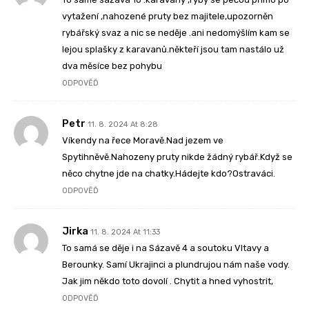
vytažení ,nahozené pruty bez majitele,upozorněn
rybářský svaz a nic se neděje .ani nedomýšlím kam se
lejou splašky z karavanů.někteří jsou tam nastálo už
dva měsíce bez pohybu
ODPOVĚĎ
Petr
11. 8. 2024 At 8:28
Víkendy na řece Moravě.Nad jezem ve
Spytihněvě.Nahozeny pruty nikde žádný rybář.Když se
něco chytne jde na chatky.Hádejte kdo?Ostraváci.
ODPOVĚĎ
Jirka
11. 8. 2024 At 11:33
To samá se děje i na Sázavě 4 a soutoku Vltavy a
Berounky. Samí Ukrajinci a plundrujou nám naše vody.
Jak jim někdo toto dovolí . Chytit a hned vyhostrit,
ODPOVĚĎ