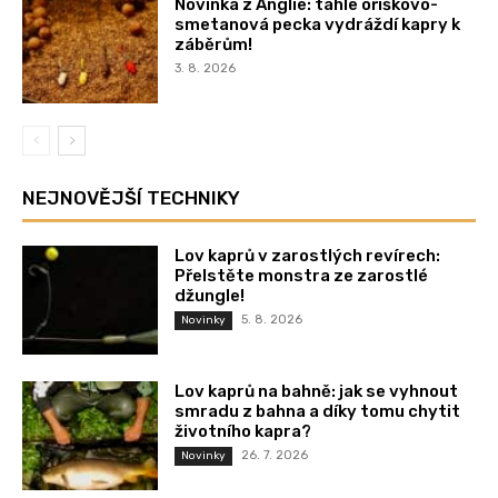
Novinka z Anglie: tahle oříškovo-
smetanová pecka vydráždí kapry k
záběrům!
3. 8. 2026
NEJNOVĚJŠÍ TECHNIKY
Lov kaprů v zarostlých revírech:
Přelstěte monstra ze zarostlé
džungle!
5. 8. 2026
Novinky
Lov kaprů na bahně: jak se vyhnout
smradu z bahna a díky tomu chytit
životního kapra?
26. 7. 2026
Novinky