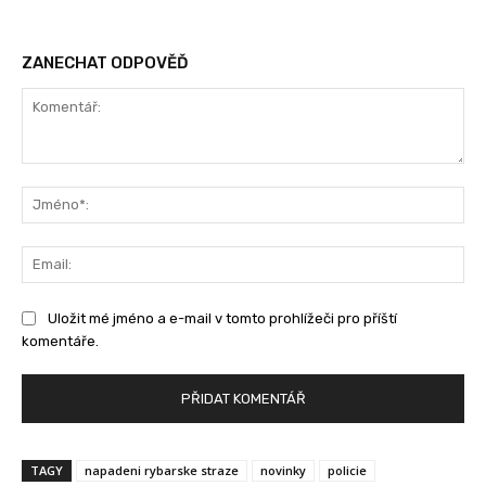
ZANECHAT ODPOVĚĎ
Komentář:
Jm
Ema
Uložit mé jméno a e-mail v tomto prohlížeči pro příští
komentáře.
TAGY
napadeni rybarske straze
novinky
policie