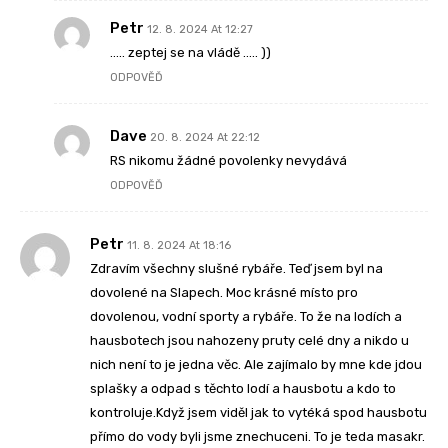
Petr
12. 8. 2024 At 12:27
….. zeptej se na vládě ….. ))
ODPOVĚĎ
Dave
20. 8. 2024 At 22:12
RS nikomu žádné povolenky nevydává
ODPOVĚĎ
Petr
11. 8. 2024 At 18:16
Zdravím všechny slušné rybáře. Teď jsem byl na
dovolené na Slapech. Moc krásné místo pro
dovolenou, vodní sporty a rybáře. To že na lodích a
hausbotech jsou nahozeny pruty celé dny a nikdo u
nich není to je jedna věc. Ale zajímalo by mne kde jdou
splašky a odpad s těchto lodí a hausbotu a kdo to
kontroluje.Když jsem viděl jak to vytéká spod hausbotu
přímo do vody byli jsme znechuceni. To je teda masakr.