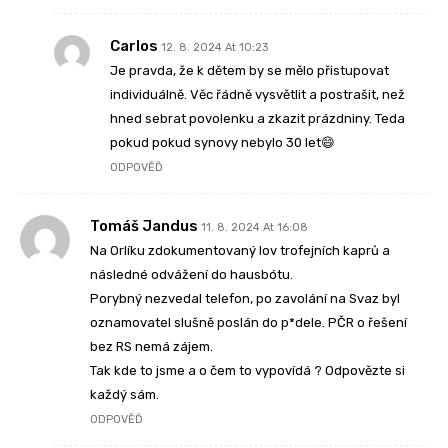
Carlos
12. 8. 2024 At 10:23
Je pravda, že k dětem by se mělo přistupovat
individuálně. Věc řádně vysvětlit a postrašit, než
hned sebrat povolenku a zkazit prázdniny. Teda
pokud pokud synovy nebylo 30 let😄
ODPOVĚĎ
Tomáš Jandus
11. 8. 2024 At 16:08
Na Orlíku zdokumentovaný lov trofejních kaprů a
následné odvážení do hausbótu.
Porybný nezvedal telefon, po zavolání na Svaz byl
oznamovatel slušně poslán do p*dele. PČR o řešení
bez RS nemá zájem.
Tak kde to jsme a o čem to vypovídá ? Odpovězte si
každý sám.
ODPOVĚĎ