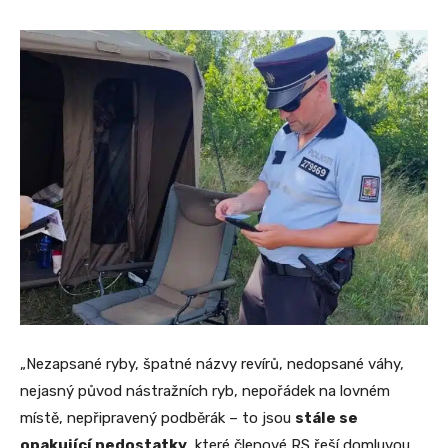
„Nezapsané ryby, špatné názvy revírů, nedopsané váhy,
nejasný původ nástražních ryb, nepořádek na lovném
místě, nepřipravený podběrák – to jsou
stále se
opakující nedostatky
, které členové RS řeší domluvou,