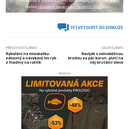
Přihlášením k odběru našeho newsletteru souhlasíte s
našimi
zásadami zpracování osobních údajů
19
| VSTOUPIT DO DISKUZE
PŘEDCHOZÍ ČLÁNEK
DALŠÍ ČLÁNEK
Rybaření na mlaskačku:
Naviják s volnoběžnou
zábavný a návykový lov ryb
brzdou za pár korun: platí na
z hladiny na rohlík
něj brutální sleva
- Reklama -