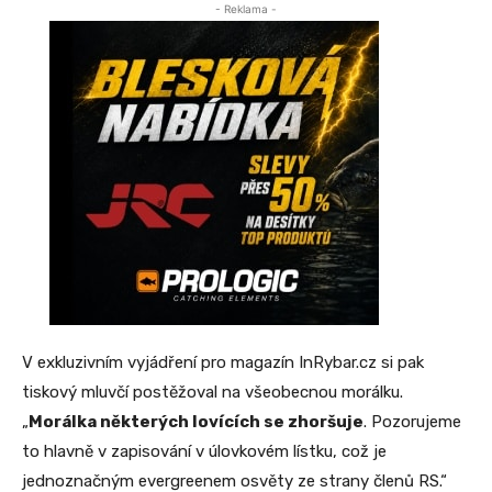
- Reklama -
V exkluzivním vyjádření pro magazín InRybar.cz si pak
tiskový mluvčí postěžoval na všeobecnou morálku.
„
Morálka některých lovících se zhoršuje
. Pozorujeme
to hlavně v zapisování v úlovkovém lístku, což je
jednoznačným evergreenem osvěty ze strany členů RS.“