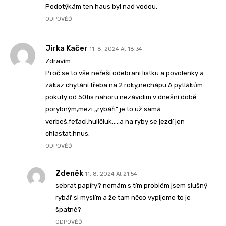
Podotýkám ten haus byl nad vodou.
ODPOVĚĎ
Jirka Kačer
11. 8. 2024 At 18:34
Zdravím.
Proč se to vše neřeší odebraní listku a povolenky a
zákaz chytání třeba na 2 roky,nechápu.A pytlákům
pokuty od 50tis nahoru.nezávidím v dnešní době
porybným,mezi ,,rybáři” je to už samá
verbeš,feťaci,huličiuk….,a na ryby se jezdí jen
chlastat,hnus.
ODPOVĚĎ
Zdeněk
11. 8. 2024 At 21:54
sebrat papíry? nemám s tím problém jsem slušný
rybář si myslím a že tam něco vypijeme to je
špatně?
ODPOVĚĎ