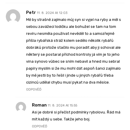
Petr
11. 8. 2024 At 12:03
Mě by strašně zajímalo můj syn si vyjel na ryby a měl s
sebou zavážecí lodičku ale bohužel se tam na tom
revíru nesměla používat nevěděl to a samozřejmě
přišla rybářská stráž kolem sedělo několik rybářů
dobráků protože stačilo mu poradit aby ji schoval ale
některý se postaral příchod kontroly já vím je to jeho
vina synovo vůbec se sním nebavil a hned mu sebral
papíry myslím si že mu mohl dát aspoň šanci zajímalo
by mě jestli by to řešil i jinde u jiných rybářů třeba
cizinců udělal chybu musí pykat na dva měsíce.
ODPOVĚĎ
Roman
11. 8. 2024 At 15:55
Asi je dobré si přečíst podmínky rybolovu. Řád má
mít každý u sebe. Takže jeho boj.
ODPOVĚĎ