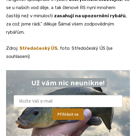
se u našich vod děje, a tak členové RS nyní mnohem
častěji než v minulosti
zasahují na upozornění rybářů
,
za což jsme rádi,“ děkuje Šámal všem zodpovědným
rybářům.
Zdroj:
Středočeský ÚS
, foto: Středočeský ÚS (se
souhlasem)
Už vám nic neunikne!
Přihlásit se