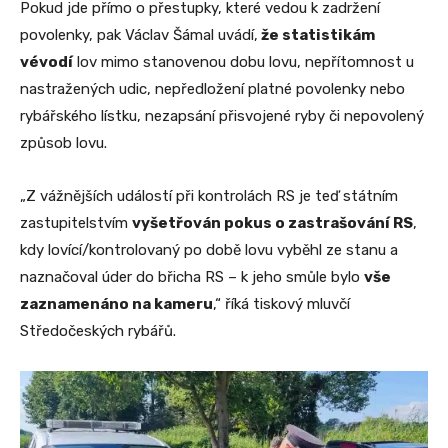
Pokud jde přímo o přestupky, které vedou k zadržení
povolenky, pak Václav Šámal uvádí,
že statistikám
vévodí
lov mimo stanovenou dobu lovu, nepřítomnost u
nastražených udic, nepředložení platné povolenky nebo
rybářského lístku, nezapsání přisvojené ryby či nepovolený
způsob lovu.
„Z vážnějších událostí při kontrolách RS je teď státním
zastupitelstvím
vyšetřován pokus o zastrašování RS
,
kdy lovící/kontrolovaný po době lovu vyběhl ze stanu a
naznačoval úder do břicha RS – k jeho smůle bylo
vše
zaznamenáno na kameru
,“ říká tiskový mluvčí
Středočeských rybářů.