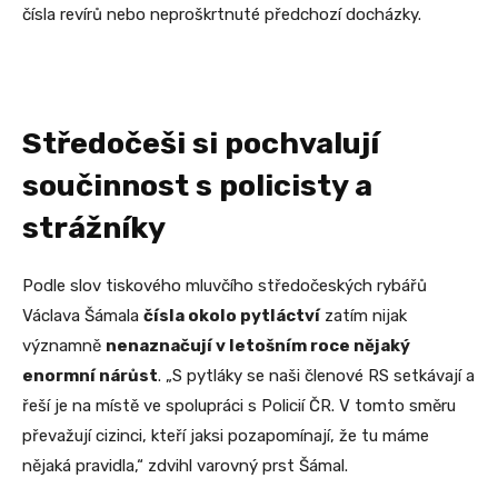
čísla revírů nebo neproškrtnuté předchozí docházky.
Středočeši si pochvalují
součinnost s policisty a
strážníky
Podle slov tiskového mluvčího středočeských rybářů
Václava Šámala
čísla okolo pytláctví
zatím nijak
významně
nenaznačují v letošním roce nějaký
enormní nárůst
. „S pytláky se naši členové RS setkávají a
řeší je na místě ve spolupráci s Policií ČR. V tomto směru
převažují cizinci, kteří jaksi pozapomínají, že tu máme
nějaká pravidla,“ zdvihl varovný prst Šámal.