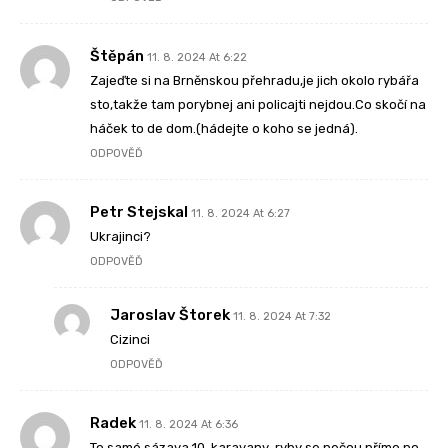
Štěpán
11. 8. 2024 At 6:22
Zajeďte si na Brněnskou přehradu,je jich okolo rybářa
sto,takže tam porybnej ani policajti nejdou.Co skočí na
háček to de dom.(hádejte o koho se jedná).
ODPOVĚĎ
Petr Stejskal
11. 8. 2024 At 6:27
Ukrajinci?
ODPOVĚĎ
Jaroslav Štorek
11. 8. 2024 At 7:32
Cizinci
ODPOVĚĎ
Radek
11. 8. 2024 At 6:36
To samé sázava 10 .karavany ,ryby se pečou přímo po