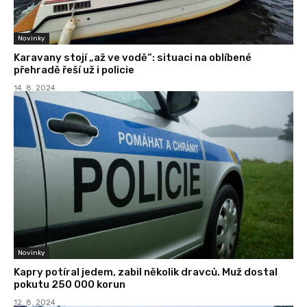
Novinky
Karavany stojí „až ve vodě“: situaci na oblíbené
přehradě řeší už i policie
14. 8. 2024
Novinky
Kapry potíral jedem, zabil několik dravců. Muž dostal
pokutu 250 000 korun
12. 8. 2024