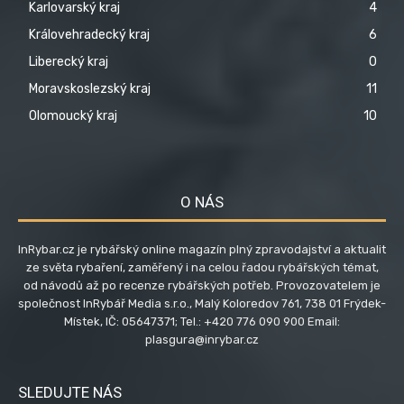
Karlovarský kraj
4
Královehradecký kraj
6
Liberecký kraj
0
Moravskoslezský kraj
11
Olomoucký kraj
10
O NÁS
InRybar.cz je rybářský online magazín plný zpravodajství a aktualit
ze světa rybaření, zaměřený i na celou řadou rybářských témat,
od návodů až po recenze rybářských potřeb. Provozovatelem je
společnost InRybář Media s.r.o., Malý Koloredov 761, 738 01 Frýdek-
Místek, IČ: 05647371; Tel.: +420 776 090 900 Email:
plasgura@inrybar.cz
SLEDUJTE NÁS