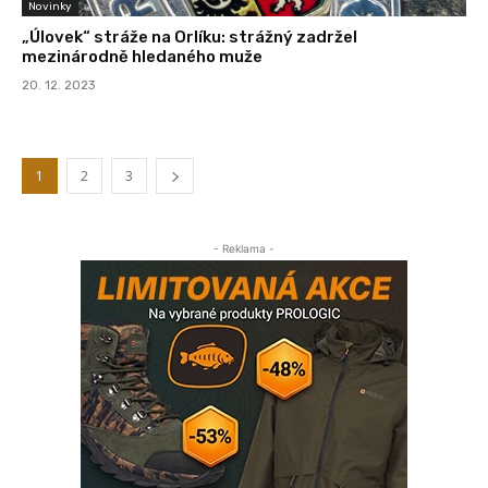
Novinky
„Úlovek“ stráže na Orlíku: strážný zadržel
mezinárodně hledaného muže
20. 12. 2023
1
2
3
- Reklama -