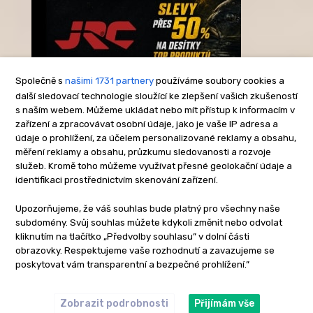
Společně s
našimi 1731 partnery
používáme soubory cookies a
další sledovací technologie sloužící ke zlepšení vašich zkušeností
s naším webem. Můžeme ukládat nebo mít přístup k informacím v
-Reklama-
zařízení a zpracovávat osobní údaje, jako je vaše IP adresa a
údaje o prohlížení, za účelem personalizované reklamy a obsahu,
měření reklamy a obsahu, průzkumu sledovanosti a rozvoje
služeb. Kromě toho můžeme využívat přesné geolokační údaje a
identifikaci prostřednictvím skenování zařízení.
Upozorňujeme, že váš souhlas bude platný pro všechny naše
subdomény. Svůj souhlas můžete kdykoli změnit nebo odvolat
kliknutím na tlačítko „Předvolby souhlasu” v dolní části
obrazovky. Respektujeme vaše rozhodnutí a zavazujeme se
poskytovat vám transparentní a bezpečné prohlížení.”
Zobrazit podrobnosti
Přijímám vše