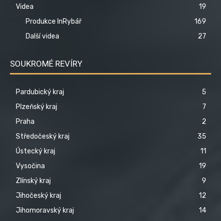
Videa
19
Produkce InRybář
169
Další videa
27
SOUKROMÉ REVÍRY
Pardubický kraj
5
Plzeňský kraj
7
Praha
2
Středočeský kraj
35
Ústecký kraj
11
Vysočina
19
Zlínský kraj
9
Jihočeský kraj
12
Jihomoravský kraj
14