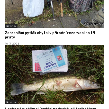
Novinky
Zahraniční pytlák chytal v přírodní rezervaci na tři
pruty
16. 3. 2026
Novinky
Hanba vám oběma! Pytláci podsekávali trojháčkem