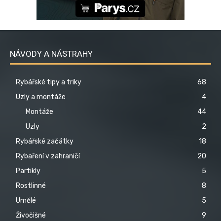
NÁVODY A NÁSTRAHY
Rybářské tipy a triky
68
Uzly a montáže
4
Montáže
44
Uzly
2
Rybářské začátky
18
Rybaření v zahraničí
20
Partikly
5
Rostlinné
8
Umělé
5
Živočišné
9