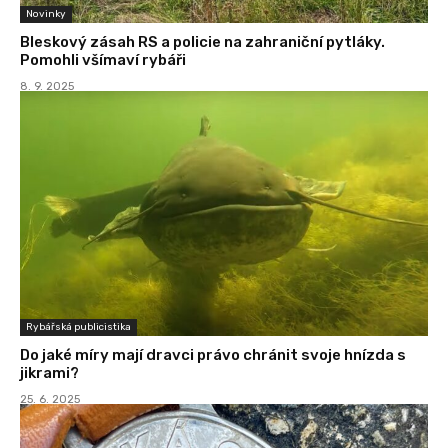
Novinky
Bleskový zásah RS a policie na zahraniční pytláky.
Pomohli všímaví rybáři
8. 9. 2025
Rybářská publicistika
Do jaké míry mají dravci právo chránit svoje hnízda s
jikrami?
25. 6. 2025