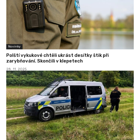
Novinky
Polští vykukové chtěli ukrást desítky štik při
zarybňování. Skončili v klepetech
28. 11. 2025