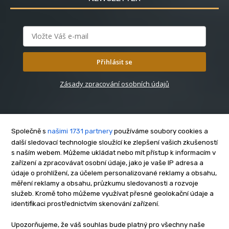
Přihlásit se
Zásady zpracování osobních údajů
Společně s
našimi 1731 partnery
používáme soubory cookies a
další sledovací technologie sloužící ke zlepšení vašich zkušeností
s naším webem. Můžeme ukládat nebo mít přístup k informacím v
O nás
zařízení a zpracovávat osobní údaje, jako je vaše IP adresa a
Kontakt
údaje o prohlížení, za účelem personalizované reklamy a obsahu,
Reklama
měření reklamy a obsahu, průzkumu sledovanosti a rozvoje
služeb. Kromě toho můžeme využívat přesné geolokační údaje a
Zásady soukromí
identifikaci prostřednictvím skenování zařízení.
Privacy policy
Cookies
Upozorňujeme, že váš souhlas bude platný pro všechny naše