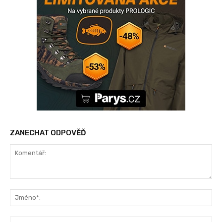
ZANECHAT ODPOVĚĎ
Komentář:
Jm
Ema