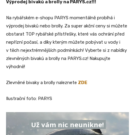
Výprodej bivaků a brolly na PARYS.cz!!!
Na rybářském e-shopu PARYS momentálně probíhá i
výprodej bivaků nebo brolly. Za super akční ceny si můžete
obstarat TOP rybářské přístřešky, které vás ochrání před
nepřízní počasí, a díky kterým můžete pobývat u vody i
v těch nejextrémnějších podmínkách! Vyberte si z nabídky
zlevněných bivaků a brolly na PARYS.cz! Nakupujte
výhodně!
Zlevněné bivaky a brolly naleznete
ZDE
Ilustrační foto: PARYS
Už vám nic neunikne!