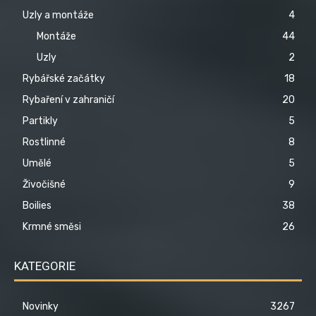
Uzly a montáže
4
Montáže
44
Uzly
2
Rybářské začátky
18
Rybaření v zahraničí
20
Partikly
5
Rostlinné
8
Umělé
5
Živočišné
9
Boilies
38
Krmné směsi
26
KATEGORIE
Novinky
3267