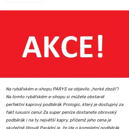
Na rybářském e-shopu PARYS se objevilo „horké zboží“!
Na tomto rybářském e-shopu si můžete obstarat
perfektní kaprový podběrák Prologic, který je dostupný za
fakt luxusní cenu! Za super peníze dostanete obrovský
podběrák i na ty největší kapry, přičemž jeho cena je
skutečně libová! Parádní je, že jde o kompletní podběrák,