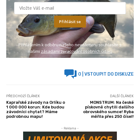
Přihlásit se
Přihlášením k odběru našeho newsletteru souhlasíte s
našimi
zásadami zpracování osobních údajů
0
| VSTOUPIT DO DISKUZE
PŘEDCHOZÍ ČLÁNEK
DALŠÍ ČLÁNEK
Kaprařské závody na Orlíku o
MONSTRUM: Na české
1 000 000 korun: Kde budou
pískovně chytili dalšího
závodníci chytat? Máme
obrovského sumce! Ryba
podrobnou mapu!
měřila přes 250 čísel!
- Reklama -