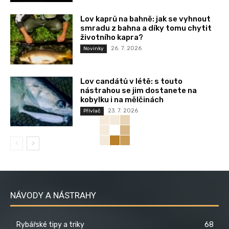
Lov kaprů na bahně: jak se vyhnout
smradu z bahna a díky tomu chytit
životního kapra?
26. 7. 2026
Novinky
Lov candátů v létě: s touto
nástrahou se jim dostanete na
kobylku i na mělčinách
23. 7. 2026
Přívlač
NÁVODY A NÁSTRAHY
Rybářské tipy a triky
68