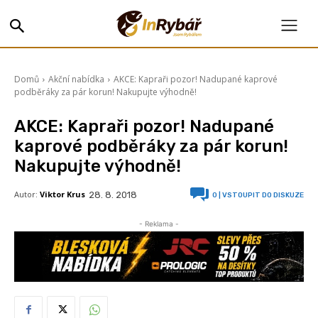
Domů
Akční nabídka
AKCE: Kapraři pozor! Nadupané kaprové
podběráky za pár korun! Nakupujte výhodně!
AKCE: Kapraři pozor! Nadupané
kaprové podběráky za pár korun!
Nakupujte výhodně!
Autor:
Viktor Krus
28. 8. 2018
0
| VSTOUPIT DO DISKUZE
- Reklama -