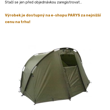
Stačí se jen před objednávkou zaregistrovat…
Výrobek je dostupný na e-shopu PARYS za nejnižší
cenu na trhu!