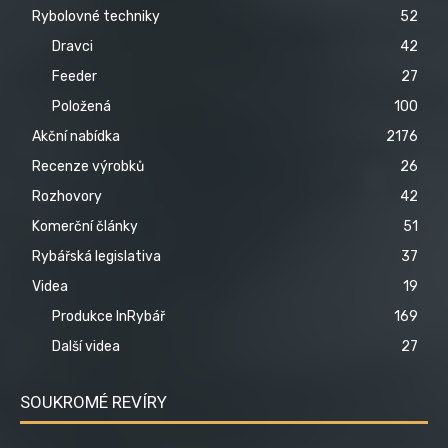
Rybolovné techniky
52
Dravci
42
Feeder
27
Položená
100
Akční nabídka
2176
Recenze výrobků
26
Rozhovory
42
Komerční články
51
Rybářská legislativa
37
Videa
19
Produkce InRybář
169
Další videa
27
SOUKROMÉ REVÍRY