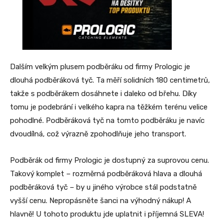
Dalším velkým plusem podběráku od firmy Prologic je
dlouhá podběráková tyč. Ta měří solidních 180 centimetrů,
takže s podběrákem dosáhnete i daleko od břehu. Díky
tomu je podebrání i velkého kapra na těžkém terénu velice
pohodlné. Podběráková tyč na tomto podběráku je navíc
dvoudílná, což výrazně zpohodlňuje jeho transport.
Podběrák od firmy Prologic je dostupný za suprovou cenu.
Takový komplet – rozměrná podběráková hlava a dlouhá
podběráková tyč – by u jiného výrobce stál podstatně
vyšší cenu. Nepropásněte šanci na výhodný nákup! A
hlavně! U tohoto produktu jde uplatnit i příjemná SLEVA!