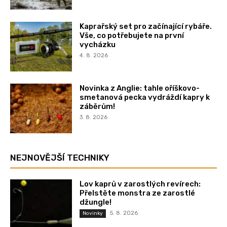
Kaprařský set pro začínající rybáře.
Vše, co potřebujete na první
vycházku
4. 8. 2026
Novinka z Anglie: tahle oříškovo-
smetanová pecka vydráždí kapry k
záběrům!
3. 8. 2026
NEJNOVĚJŠÍ TECHNIKY
Lov kaprů v zarostlých revírech:
Přelstěte monstra ze zarostlé
džungle!
5. 8. 2026
Novinky