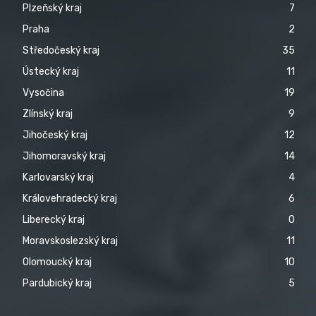
Plzeňský kraj
7
Praha
2
Středočeský kraj
35
Ústecký kraj
11
Vysočina
19
Zlínský kraj
9
Jihočeský kraj
12
Jihomoravský kraj
14
Karlovarský kraj
4
Královehradecký kraj
6
Liberecký kraj
0
Moravskoslezský kraj
11
Olomoucký kraj
10
Pardubický kraj
5