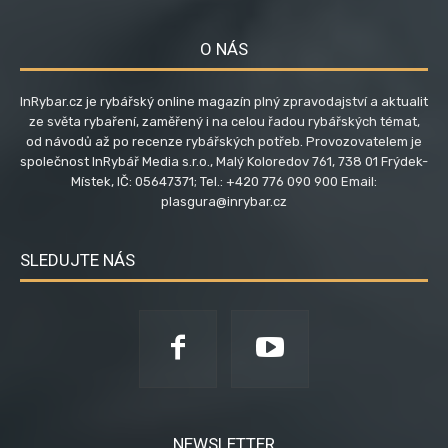
O NÁS
InRybar.cz je rybářský online magazín plný zpravodajství a aktualit
ze světa rybaření, zaměřený i na celou řadou rybářských témat,
od návodů až po recenze rybářských potřeb. Provozovatelem je
společnost InRybář Media s.r.o., Malý Koloredov 761, 738 01 Frýdek-
Místek, IČ: 05647371; Tel.: +420 776 090 900 Email:
plasgura@inrybar.cz
SLEDUJTE NÁS
NEWSLETTER