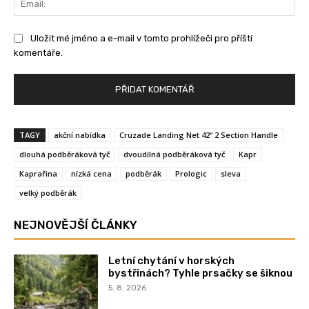
Uložit mé jméno a e-mail v tomto prohlížeči pro příští
komentáře.
TAGY
akční nabídka
Cruzade Landing Net 42“ 2 Section Handle
dlouhá podběráková tyč
dvoudílná podběráková tyč
Kapr
Kaprařina
nízká cena
podběrák
Prologic
sleva
velký podběrák
NEJNOVĚJŠÍ ČLÁNKY
Letní chytání v horských
bystřinách? Tyhle prsačky se šiknou
5. 8. 2026