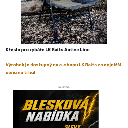
Křeslo pro rybáře LK Baits Active Line
Výrobek je dostupný na e-shopu LK Baits za nejnižší
cenu na trhu!
- Reklama -