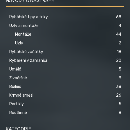
NÁVODY A NÁSTRAHY
Rybářské tipy a triky
68
Uzly a montáže
4
Montáže
44
Uzly
2
Rybářské začátky
18
Rybaření v zahraničí
20
Umělé
5
Živočišné
9
Boilies
38
Krmné směsi
26
Partikly
5
Rostlinné
8
KATEGORIE