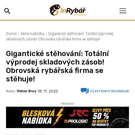
Domů
Akční nabídka
Gigantické stěhování: Totální výprodej
skladových zásob! Obrovská rybářská firma se stěhuje!
Gigantické stěhování: Totální
výprodej skladových zásob!
Obrovská rybářská firma se
stěhuje!
Autor:
Viktor Krus
18. 11. 2020
0
| VSTOUPIT DO DISKUZE
- Reklama -