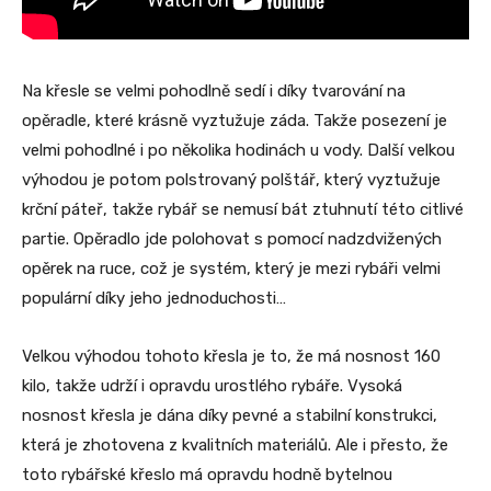
Na křesle se velmi pohodlně sedí i díky tvarování na
opěradle, které krásně vyztužuje záda. Takže posezení je
velmi pohodlné i po několika hodinách u vody. Další velkou
výhodou je potom polstrovaný polštář, který vyztužuje
krční páteř, takže rybář se nemusí bát ztuhnutí této citlivé
partie. Opěradlo jde polohovat s pomocí nadzdvižených
opěrek na ruce, což je systém, který je mezi rybáři velmi
populární díky jeho jednoduchosti…
Velkou výhodou tohoto křesla je to, že má nosnost 160
kilo, takže udrží i opravdu urostlého rybáře. Vysoká
nosnost křesla je dána díky pevné a stabilní konstrukci,
která je zhotovena z kvalitních materiálů. Ale i přesto, že
toto rybářské křeslo má opravdu hodně bytelnou