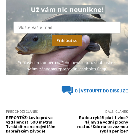
Už vám nic neunikne!
Přihlásit se
Přihlášením k odběru našeho newsletteru souhlasíte s
našimi
zásadami zpracování osobních údajů
0
| VSTOUPIT DO DISKUZE
PŘEDCHOZÍ ČLÁNEK
DALŠÍ ČLÁNEK
REPORTÁŽ: Lov kaprů ve
Budou rybáři platit více?
vzdálenosti 500 metrů!
Nájmy za vodní plochy
Tvrdá dřina na největším
rostou! Kde na to vezmou
kaprařském závodě!
rybáři peníze?