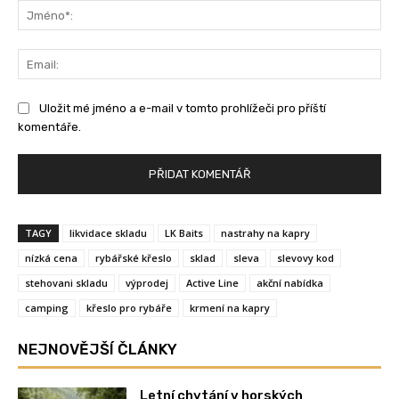
Jm
Ema
Uložit mé jméno a e-mail v tomto prohlížeči pro příští
komentáře.
TAGY
likvidace skladu
LK Baits
nastrahy na kapry
nízká cena
rybářské křeslo
sklad
sleva
slevovy kod
stehovani skladu
výprodej
Active Line
akční nabídka
camping
křeslo pro rybáře
krmení na kapry
NEJNOVĚJŠÍ ČLÁNKY
Letní chytání v horských