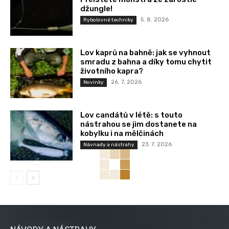
džungle!
5. 8. 2026
Rybolovné techniky
Lov kaprů na bahně: jak se vyhnout
smradu z bahna a díky tomu chytit
životního kapra?
26. 7. 2026
Novinky
Lov candátů v létě: s touto
nástrahou se jim dostanete na
kobylku i na mělčinách
23. 7. 2026
Návnady a nástrahy