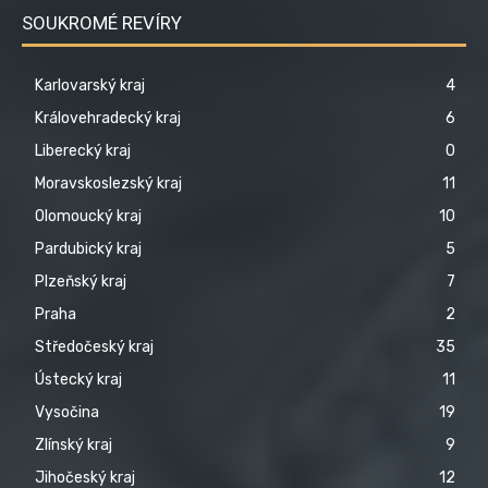
SOUKROMÉ REVÍRY
Karlovarský kraj
4
Královehradecký kraj
6
Liberecký kraj
0
Moravskoslezský kraj
11
Olomoucký kraj
10
Pardubický kraj
5
Plzeňský kraj
7
Praha
2
Středočeský kraj
35
Ústecký kraj
11
Vysočina
19
Zlínský kraj
9
Jihočeský kraj
12