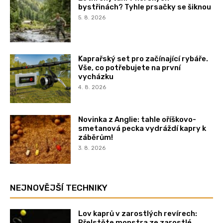
bystřinách? Tyhle prsačky se šiknou
5. 8. 2026
Kaprařský set pro začínající rybáře.
Vše, co potřebujete na první
vycházku
4. 8. 2026
Novinka z Anglie: tahle oříškovo-
smetanová pecka vydráždí kapry k
záběrům!
3. 8. 2026
NEJNOVĚJŠÍ TECHNIKY
Lov kaprů v zarostlých revírech:
Přelstěte monstra ze zarostlé