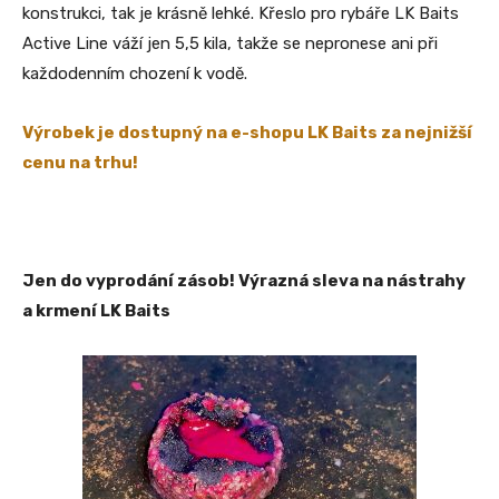
konstrukci, tak je krásně lehké. Křeslo pro rybáře LK Baits
Active Line váží jen 5,5 kila, takže se nepronese ani při
každodenním chození k vodě.
Výrobek je dostupný na e-shopu LK Baits za nejnižší
cenu na trhu!
Jen do vyprodání zásob! Výrazná sleva na nástrahy
a krmení LK Baits