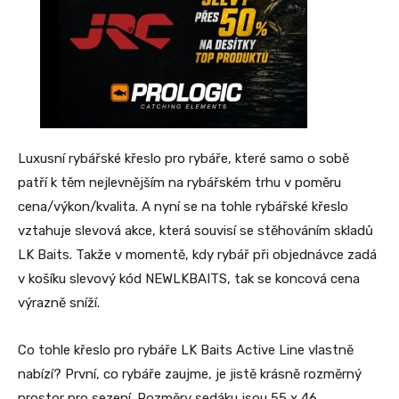
Luxusní rybářské křeslo pro rybáře, které samo o sobě
patří k těm nejlevnějším na rybářském trhu v poměru
cena/výkon/kvalita. A nyní se na tohle rybářské křeslo
vztahuje slevová akce, která souvisí se stěhováním skladů
LK Baits. Takže v momentě, kdy rybář při objednávce zadá
v košíku slevový kód NEWLKBAITS, tak se koncová cena
výrazně sníží.
Co tohle křeslo pro rybáře LK Baits Active Line vlastně
nabízí? První, co rybáře zaujme, je jistě krásně rozměrný
prostor pro sezení. Rozměry sedáku jsou 55 x 46