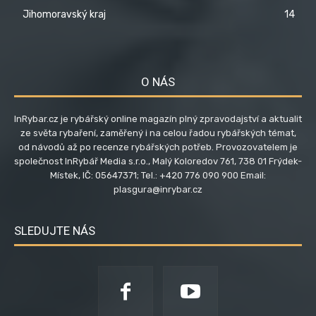
Jihomoravský kraj
14
O NÁS
InRybar.cz je rybářský online magazín plný zpravodajství a aktualit
ze světa rybaření, zaměřený i na celou řadou rybářských témat,
od návodů až po recenze rybářských potřeb. Provozovatelem je
společnost InRybář Media s.r.o., Malý Koloredov 761, 738 01 Frýdek-
Místek, IČ: 05647371; Tel.: +420 776 090 900 Email:
plasgura@inrybar.cz
SLEDUJTE NÁS