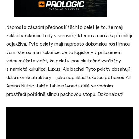
Naprosto zásadní předností těchto pelet je to, že mají
základ v kukuřici. Tedy v surovině, kterou amuři a kapři milují
odjakživa. Tyto pelety mají naprosto dokonalou rostlinnou
vůni, kterou má i kukuřice. Je to logické – v přiloženém
videu můžete vidět, že pelety jsou skutečně vyráběny
z namleté kukuřice. Luxus! Ale bacha! Tyto pelety obsahují
další skvělé atraktory – jako například tekutou potravou All
Amino Nutric, takže tahle návnada dělá ve vodním
prostředí pořádně silnou pachovou stopu. Dokonalost!