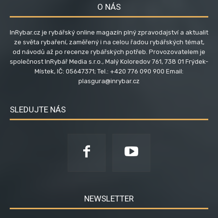
O NÁS
InRybar.cz je rybářský online magazín plný zpravodajství a aktualit
ze světa rybaření, zaměřený i na celou řadou rybářských témat,
od návodů až po recenze rybářských potřeb. Provozovatelem je
společnost InRybář Media s.r.o., Malý Koloredov 761, 738 01 Frýdek-
Místek, IČ: 05647371; Tel.: +420 776 090 900 Email:
plasgura@inrybar.cz
SLEDUJTE NÁS
NEWSLETTER