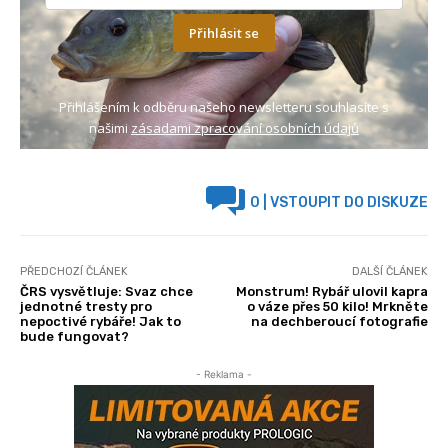
Přihlásit se
Přihlášením k odběru našeho newsletteru souhlasíte s
našimi
zásadami zpracování osobních údajů
0
| VSTOUPIT DO DISKUZE
PŘEDCHOZÍ ČLÁNEK
DALŠÍ ČLÁNEK
ČRS vysvětluje: Svaz chce
Monstrum! Rybář ulovil kapra
jednotné tresty pro
o váze přes 50 kilo! Mrkněte
nepoctivé rybáře! Jak to
na dechberoucí fotografie
bude fungovat?
- Reklama -