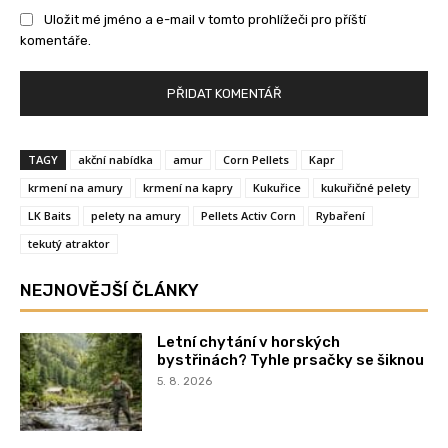
Uložit mé jméno a e-mail v tomto prohlížeči pro příští
komentáře.
TAGY
akční nabídka
amur
Corn Pellets
Kapr
krmení na amury
krmení na kapry
Kukuřice
kukuřičné pelety
LK Baits
pelety na amury
Pellets Activ Corn
Rybaření
tekutý atraktor
NEJNOVĚJŠÍ ČLÁNKY
Letní chytání v horských
bystřinách? Tyhle prsačky se šiknou
5. 8. 2026