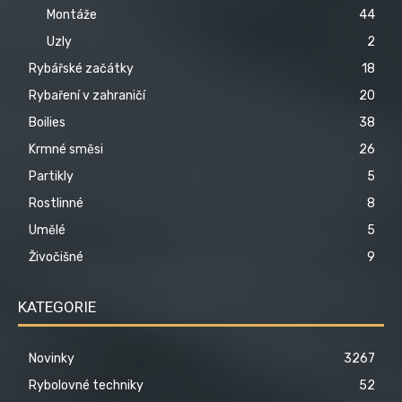
Montáže
44
Uzly
2
Rybářské začátky
18
Rybaření v zahraničí
20
Boilies
38
Krmné směsi
26
Partikly
5
Rostlinné
8
Umělé
5
Živočišné
9
KATEGORIE
Novinky
3267
Rybolovné techniky
52