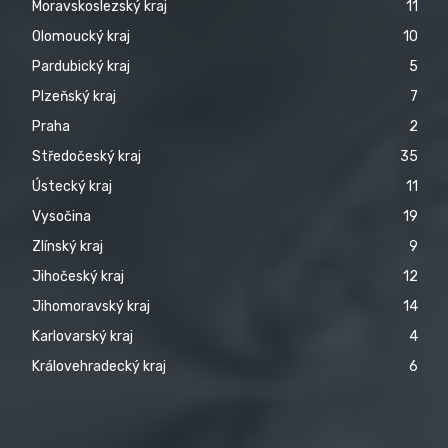
Moravskoslezský kraj
11
Olomoucký kraj
10
Pardubický kraj
5
Plzeňský kraj
7
Praha
2
Středočeský kraj
35
Ústecký kraj
11
Vysočina
19
Zlínský kraj
9
Jihočeský kraj
12
Jihomoravský kraj
14
Karlovarský kraj
4
Královehradecký kraj
6