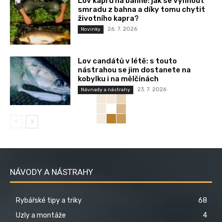
Lov kaprů na bahně: jak se vyhnout
smradu z bahna a díky tomu chytit
životního kapra?
26. 7. 2026
Novinky
Lov candátů v létě: s touto
nástrahou se jim dostanete na
kobylku i na mělčinách
23. 7. 2026
Návnady a nástrahy
NÁVODY A NÁSTRAHY
Rybářské tipy a triky
68
Uzly a montáže
4