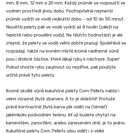
mm, 8 mm, 12 mm a 20 mm. Každý průměr se rozpouští ve
vodním prostředí jinou dobu. Pochopitelně nejmenší
průměr vydrží ve vodě nejkratší dobu – od 10 do 50 minut.
Největší pelety pak ve vodě vydrží až 8 hodin (záleží na
teplotě nebo proudění vody). Na těchto hodnotách je ale
zřejmé, že pelety ve vodě velmi dobře pracují. Spolehlivě se
rozpadají, takže na lovném místě kromě nádherné vůně
jsou i drobné částice, které lákají ryby k nástraze. Super!
Pokud chcete rybu zaujmout co nejdříve, pak použijte
určitě právě tyto pelety.
Kromě skvělé vůně kukuřičné pelety Corn Pellets nabízí i
velmi výrazně žluté zbarvení. A to je důležité! Protože
právě kontrastně žlutá barva jde vidět na (téměř)
jakémkoliv podvodním terénu. Ať už budete chytat na
kamenitém, zarostlém, anebo zaneseném dně, je to jedno.
Kukuřičné pelety Corn Pellets jdou vidět i z velké