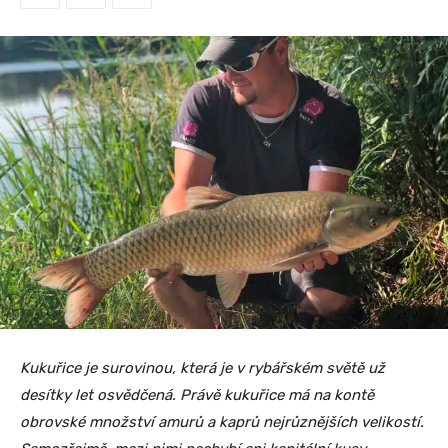
Kukuřice je surovinou, která je v rybářském světě už
desítky let osvědčená. Právě kukuřice má na kontě
obrovské množství amurů a kaprů nejrůznějších velikostí.