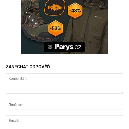
ZANECHAT ODPOVĚĎ
Komentář:
Jm
Ema