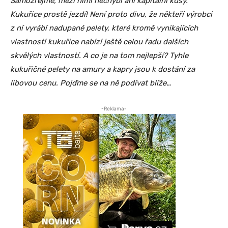
Samozřejmě, mezi nimi nechybí ani kapitální kusy.
Kukuřice prostě jezdí! Není proto divu, že někteří výrobci
z ní vyrábí nadupané pelety, které kromě vynikajících
vlastností kukuřice nabízí ještě celou řadu dalších
skvělých vlastností. A co je na tom nejlepší? Tyhle
kukuřičné pelety na amury a kapry jsou k dostání za
libovou cenu. Pojďme se na ně podívat blíže…
-Reklama-