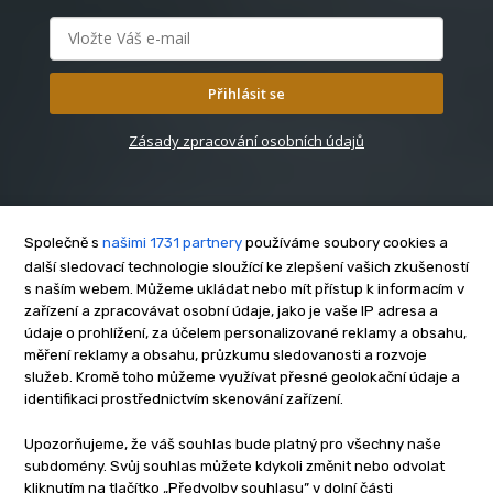
Přihlásit se
Zásady zpracování osobních údajů
Společně s
našimi 1731 partnery
používáme soubory cookies a
další sledovací technologie sloužící ke zlepšení vašich zkušeností
s naším webem. Můžeme ukládat nebo mít přístup k informacím v
O nás
zařízení a zpracovávat osobní údaje, jako je vaše IP adresa a
Kontakt
údaje o prohlížení, za účelem personalizované reklamy a obsahu,
Reklama
měření reklamy a obsahu, průzkumu sledovanosti a rozvoje
služeb. Kromě toho můžeme využívat přesné geolokační údaje a
Zásady soukromí
identifikaci prostřednictvím skenování zařízení.
Privacy policy
Cookies
Upozorňujeme, že váš souhlas bude platný pro všechny naše
subdomény. Svůj souhlas můžete kdykoli změnit nebo odvolat
Etický kodex
kliknutím na tlačítko „Předvolby souhlasu” v dolní části