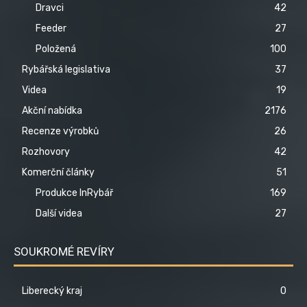
Dravci
42
Feeder
27
Položená
100
Rybářská legislativa
37
Videa
19
Akční nabídka
2176
Recenze výrobků
26
Rozhovory
42
Komerční články
51
Produkce InRybář
169
Další videa
27
SOUKROMÉ REVÍRY
Liberecký kraj
0