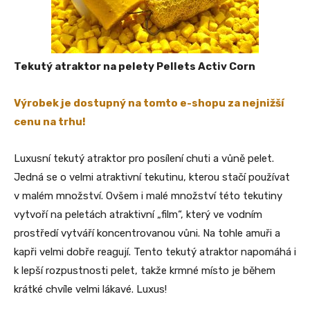
Tekutý atraktor na pelety Pellets Activ Corn
Výrobek je dostupný na tomto e-shopu za nejnižší
cenu na trhu!
Luxusní tekutý atraktor pro posílení chuti a vůně pelet.
Jedná se o velmi atraktivní tekutinu, kterou stačí používat
v malém množství. Ovšem i malé množství této tekutiny
vytvoří na peletách atraktivní „film“, který ve vodním
prostředí vytváří koncentrovanou vůni. Na tohle amuři a
kapři velmi dobře reagují. Tento tekutý atraktor napomáhá i
k lepší rozpustnosti pelet, takže krmné místo je během
krátké chvíle velmi lákavé. Luxus!