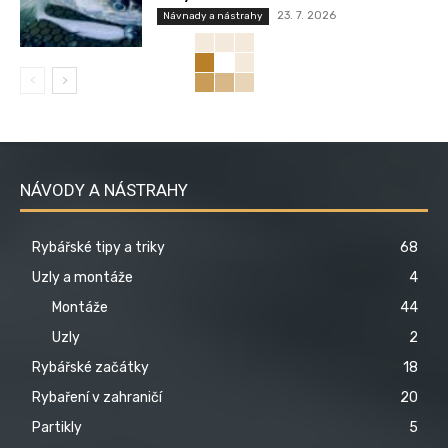
23. 7. 2026
Návnady a nástrahy
NÁVODY A NÁSTRAHY
Rybářské tipy a triky
68
Uzly a montáže
4
Montáže
44
Uzly
2
Rybářské začátky
18
Rybaření v zahraničí
20
Partikly
5