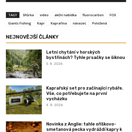
TAGY
šňůrka
video
akční nabídka
fluorocarbon
FOX
Giants Fishing
Kapr
Kaprařina
návazec
Položená
NEJNOVĚJŠÍ ČLÁNKY
Letní chytání v horských
bystřinách? Tyhle prsačky se šiknou
5. 8. 2026
Kaprařský set pro začínající rybáře.
Vše, co potřebujete na první
vycházku
4. 8. 2026
Novinka z Anglie: tahle oříškovo-
smetanová pecka vydráždí kapry k