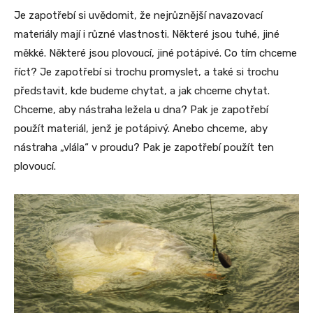
Je zapotřebí si uvědomit, že nejrůznější navazovací
materiály mají i různé vlastnosti. Některé jsou tuhé, jiné
měkké. Některé jsou plovoucí, jiné potápivé. Co tím chceme
říct? Je zapotřebí si trochu promyslet, a také si trochu
představit, kde budeme chytat, a jak chceme chytat.
Chceme, aby nástraha ležela u dna? Pak je zapotřebí
použít materiál, jenž je potápivý. Anebo chceme, aby
nástraha „vlála“ v proudu? Pak je zapotřebí použít ten
plovoucí.