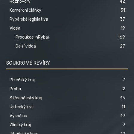
Rozhovory
42
Komerční články
51
Rybářská legislativa
37
Videa
19
Produkce InRybář
169
Další videa
27
SOUKROMÉ REVÍRY
Plzeňský kraj
7
Praha
2
Středočeský kraj
35
Ústecký kraj
11
Vysočina
19
Zlínský kraj
9
Jihočeský kraj
12