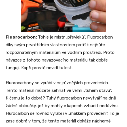
Fluorocarbon:
Tohle je mistr „převleků“. Fluorocarbon
díky svým prvotřídním vlastnostem patří k nejhůře
rozpoznatelným materiálům ve vodním prostředí. Proto
návazce z tohoto navazovacího materiálu tak dobře
fungují. Kapři prostě nevidí tu lest.
Fluorocarbony se vyrábí v nejrůznějších provedeních.
Tento materiál můžete sehnat ve velmi „tuhém stavu“.
K čemu je to dobré? Tuhý fluorocarbon nevytváří na dně
žádné obloučky, jež by mohly v kaprech vzbudit nedůvěru.
Flurocarbon se rovněž vyrábí i v „měkkém provedení“. To je
zase dobré v tom, že tento materiál dokáže nádherně