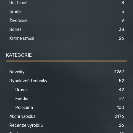
Rostlinné
8
Umělé
5
Živočišné
9
Boilies
38
Krmné směsi
26
KATEGORIE
Novinky
3267
Rybolovné techniky
52
Dravci
42
Feeder
27
Položená
100
Akční nabídka
2176
Recenze výrobků
26