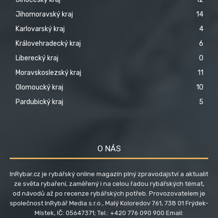
Jihomoravský kraj
14
Karlovarský kraj
4
Královehradecký kraj
6
Liberecký kraj
0
Moravskoslezský kraj
11
Olomoucký kraj
10
Pardubický kraj
5
O NÁS
InRybar.cz je rybářský online magazín plný zpravodajství a aktualit
ze světa rybaření, zaměřený i na celou řadou rybářských témat,
od návodů až po recenze rybářských potřeb. Provozovatelem je
společnost InRybář Media s.r.o., Malý Koloredov 761, 738 01 Frýdek-
Místek, IČ: 05647371; Tel.: +420 776 090 900 Email: