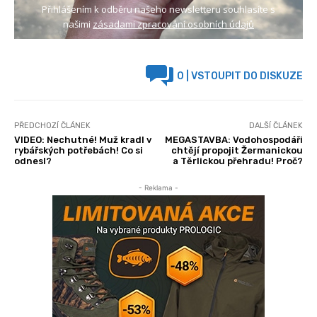
Přihlášením k odběru našeho newsletteru souhlasíte s
našimi
zásadami zpracování osobních údajů
0
| VSTOUPIT DO DISKUZE
PŘEDCHOZÍ ČLÁNEK
DALŠÍ ČLÁNEK
VIDEO: Nechutné! Muž kradl v
MEGASTAVBA: Vodohospodáři
rybářských potřebách! Co si
chtějí propojit Žermanickou
odnesl?
a Těrlickou přehradu! Proč?
- Reklama -