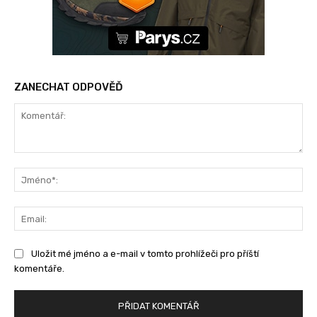
ZANECHAT ODPOVĚĎ
Komentář:
Jm
Ema
Uložit mé jméno a e-mail v tomto prohlížeči pro příští
komentáře.