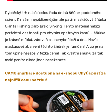
Rybářský trh nabízí celou řadu druhů šňůrek podobného
ražení. K našim nejoblíbenějším ale patří maskáčová šňůrka
Giants Fishing Carp Braid Sinking. Tento materiál nabízí
perfektní vlastnosti pro chytání opatrných kaprů – šňůrka
je krásně měkká, zároveň ale nehybně leží u dna. Navíc,
maskáčové zbarvení těchto šňůrek je famózní! A co je na
tom úplně nejlepší? Nízká cena! Tak kvalitní šňůrku za tak
malé peníze nikde jinde neseženete…
CAMO šňůrka je dostupná na e-shopu Chyť a pusť za
nejnižší cenu na trhu!