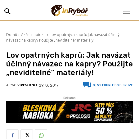
Domů
Akční nabídka
Lov opatrných kaprů: Jak navázat účinný
návazec na kapry? Použijte „neviditelné“ materiály!
Lov opatrných kaprů: Jak navázat
účinný návazec na kapry? Použijte
„neviditelné“ materiály!
Autor:
Viktor Krus
29. 8. 2017
0
| VSTOUPIT DO DISKUZE
- Reklama -