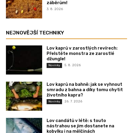
záběrům!
3. 8. 2026
NEJNOVĚJŠÍ TECHNIKY
Lov kaprů v zarostlých revírech:
Přelstěte monstra ze zarostlé
džungle!
5. 8. 2026
Novinky
Lov kaprů na bahně: jak se vyhnout
smradu z bahna a díky tomu chytit
životního kapra?
26. 7. 2026
Novinky
Lov candátů v létě: s touto
nástrahou se jim dostanete na
kobylku i na mělčinách