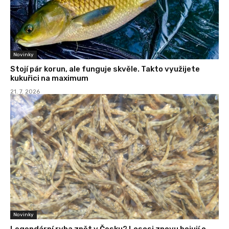
Novinky
Stojí pár korun, ale funguje skvěle. Takto využijete
kukuřici na maximum
21. 7. 2026
Novinky
Legendární ryba zpět v Česku? Lososi znovu bojují o