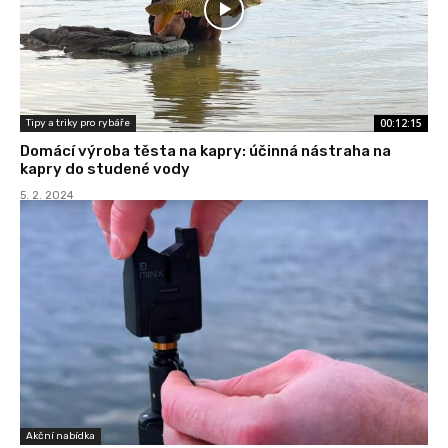
00:12:15
Tipy a triky pro rybáře
Domácí výroba těsta na kapry: účinná nástraha na
kapry do studené vody
5. 2. 2024
Akční nabídka