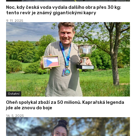
Noc, kdy česká voda vydala dalšího obra přes 30 kg:
tento revír je známý gigantickými kapry
9. 11. 2025
Ostatní
Oheň spolykal zboží za 50 milionů. Kaprařská legenda
jde ale znovu do boje
16. 5. 2025