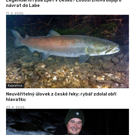
návrat do Labe
11. 5. 2026
Kaprařina
Neuvěřitelný úlovek z české řeky: rybář zdolal obří
hlavatku
23. 4. 2026