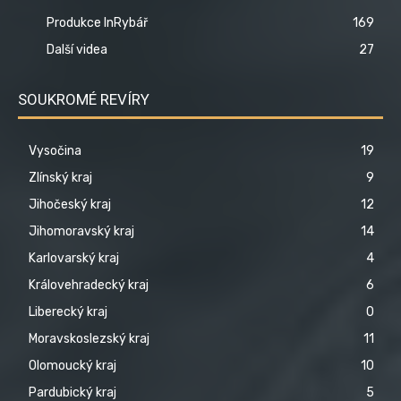
Produkce InRybář
169
Další videa
27
SOUKROMÉ REVÍRY
Vysočina
19
Zlínský kraj
9
Jihočeský kraj
12
Jihomoravský kraj
14
Karlovarský kraj
4
Královehradecký kraj
6
Liberecký kraj
0
Moravskoslezský kraj
11
Olomoucký kraj
10
Pardubický kraj
5