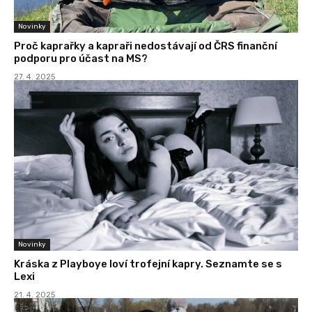
Novinky
Proč kaprařky a kapraři nedostávají od ČRS finanční
podporu pro účast na MS?
27. 4. 2025
Novinky
Kráska z Playboye loví trofejní kapry. Seznamte se s
Lexi
21. 4. 2025