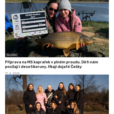
Soutěže
Příprava na MS kaprařek v plném proudu. Děti nám
posílají i desetikoruny, říkají dojaté Češky
17. 4. 2025