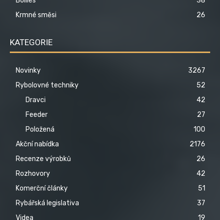
Boilies
38
Krmné směsi
26
KATEGORIE
Novinky
3267
Rybolovné techniky
52
Dravci
42
Feeder
27
Položená
100
Akční nabídka
2176
Recenze výrobků
26
Rozhovory
42
Komerční články
51
Rybářská legislativa
37
Videa
19