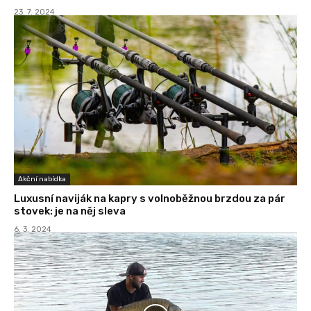
23. 7. 2024
Akční nabídka
Luxusní naviják na kapry s volnoběžnou brzdou za pár
stovek: je na něj sleva
6. 3. 2024