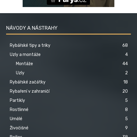
NÁVODY A NÁSTRAHY
Rybářské tipy a triky
68
Uzly a montáže
4
Montáže
44
Uzly
2
Rybářské začátky
18
Rybaření v zahraničí
20
Partikly
5
Rostlinné
8
Umělé
5
Živočišné
9