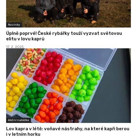
Novinky
Úplně poprvé! České rybářky touží vyzvat světovou
elitu v lovu kaprů
17. 2. 2025
Akční nabídka
Lov kapra v létě: voňavé nástrahy, na které kapři berou
i v letním horku