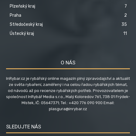
Plzeňský kraj
7
Praha
2
Středočeský kraj
35
Ústecký kraj
11
O NÁS
InRybar.cz je rybářský online magazín plný zpravodajství a aktualit
ze světa rybaření, zaměřený i na celou řadou rybářských témat,
od návodů až po recenze rybářských potřeb. Provozovatelem je
společnost InRybář Media s.r.o., Malý Koloredov 761, 738 01 Frýdek-
Místek, IČ: 05647371; Tel.: +420 776 090 900 Email:
plasgura@inrybar.cz
SLEDUJTE NÁS