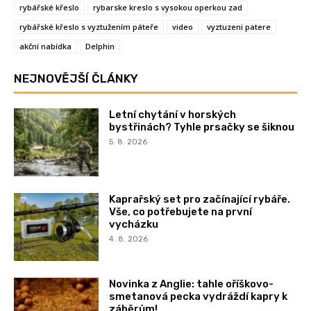
rybářské křeslo
rybarske kreslo s vysokou operkou zad
rybářské křeslo s vyztužením páteře
video
vyztuzeni patere
akční nabídka
Delphin
NEJNOVĚJŠÍ ČLÁNKY
Letní chytání v horských
bystřinách? Tyhle prsačky se šiknou
5. 8. 2026
Kaprařský set pro začínající rybáře.
Vše, co potřebujete na první
vycházku
4. 8. 2026
Novinka z Anglie: tahle oříškovo-
smetanová pecka vydráždí kapry k
záběrům!