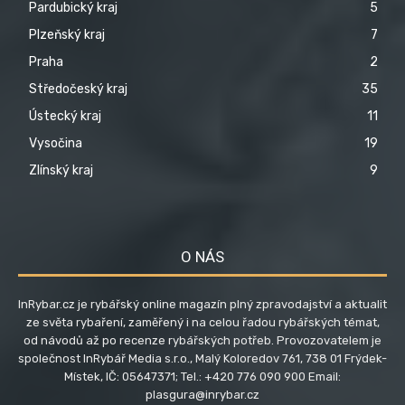
Pardubický kraj
5
Plzeňský kraj
7
Praha
2
Středočeský kraj
35
Ústecký kraj
11
Vysočina
19
Zlínský kraj
9
O NÁS
InRybar.cz je rybářský online magazín plný zpravodajství a aktualit
ze světa rybaření, zaměřený i na celou řadou rybářských témat,
od návodů až po recenze rybářských potřeb. Provozovatelem je
společnost InRybář Media s.r.o., Malý Koloredov 761, 738 01 Frýdek-
Místek, IČ: 05647371; Tel.: +420 776 090 900 Email:
plasgura@inrybar.cz