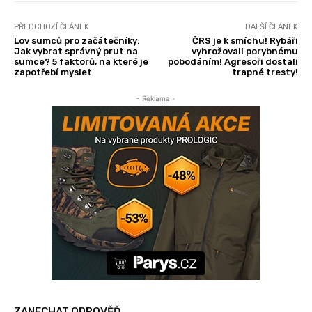
PŘEDCHOZÍ ČLÁNEK
DALŠÍ ČLÁNEK
Lov sumců pro začátečníky:
ČRS je k smíchu! Rybáři
Jak vybrat správný prut na
vyhrožovali porybnému
sumce? 5 faktorů, na které je
pobodáním! Agresoři dostali
zapotřebí myslet
trapné tresty!
- Reklama -
ZANECHAT ODPOVĚĎ