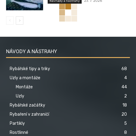
23. 7. 2026
Návnady a nástrahy
NÁVODY A NÁSTRAHY
Rybářské tipy a triky
68
Uzly a montáže
4
Montáže
44
Uzly
2
Rybářské začátky
18
Rybaření v zahraničí
20
Partikly
5
Rostlinné
8