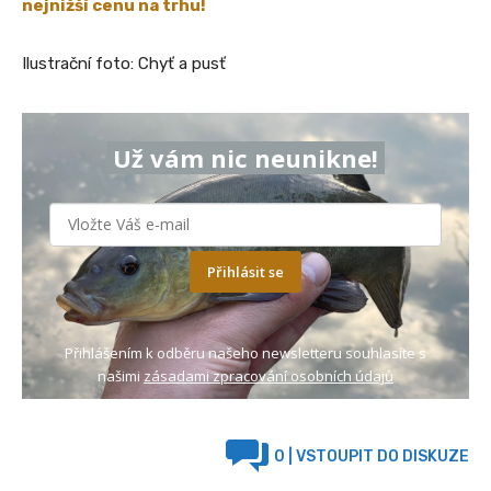
nejnižší cenu na trhu!
Ilustrační foto: Chyť a pusť
Už vám nic neunikne!
Přihlásit se
Přihlášením k odběru našeho newsletteru souhlasíte s
našimi
zásadami zpracování osobních údajů
0
| VSTOUPIT DO DISKUZE