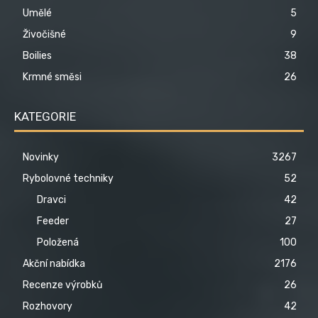
Umělé
5
Živočišné
9
Boilies
38
Krmné směsi
26
KATEGORIE
Novinky
3267
Rybolovné techniky
52
Dravci
42
Feeder
27
Položená
100
Akční nabídka
2176
Recenze výrobků
26
Rozhovory
42