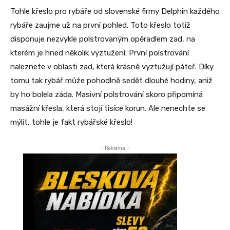
Tohle křeslo pro rybáře od slovenské firmy Delphin každého
rybáře zaujme už na první pohled. Toto křeslo totiž
disponuje nezvykle polstrovaným opěradlem zad, na
kterém je hned několik vyztužení. První polstrování
naleznete v oblasti zad, která krásně vyztužují páteř. Díky
tomu tak rybář může pohodlně sedět dlouhé hodiny, aniž
by ho bolela záda. Masivní polstrování skoro připomíná
masážní křesla, která stojí tisíce korun. Ale nenechte se
mýlit, tohle je fakt rybářské křeslo!
- Reklama -