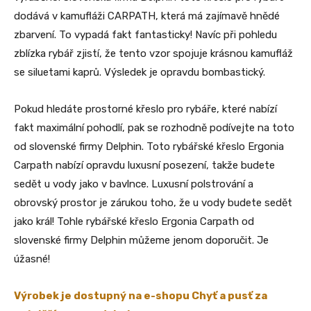
dodává v kamufláži CARPATH, která má zajímavě hnědé
zbarvení. To vypadá fakt fantasticky! Navíc při pohledu
zblízka rybář zjistí, že tento vzor spojuje krásnou kamufláž
se siluetami kaprů. Výsledek je opravdu bombastický.
Pokud hledáte prostorné křeslo pro rybáře, které nabízí
fakt maximální pohodlí, pak se rozhodně podívejte na toto
od slovenské firmy Delphin. Toto rybářské křeslo Ergonia
Carpath nabízí opravdu luxusní posezení, takže budete
sedět u vody jako v bavlnce. Luxusní polstrování a
obrovský prostor je zárukou toho, že u vody budete sedět
jako král! Tohle rybářské křeslo Ergonia Carpath od
slovenské firmy Delphin můžeme jenom doporučit. Je
úžasné!
Výrobek je dostupný na e-shopu Chyť a pusť za