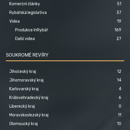
Komerční články
51
Rybářská legislativa
37
Videa
19
Produkce InRybář
169
Další videa
27
SOUKROMÉ REVÍRY
Jihočeský kraj
12
Jihomoravský kraj
14
Karlovarský kraj
4
Královehradecký kraj
6
Liberecký kraj
0
Moravskoslezský kraj
11
Olomoucký kraj
10