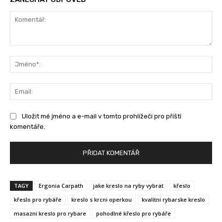
Komentář:
Jm
Ema
Uložit mé jméno a e-mail v tomto prohlížeči pro příští
komentáře.
TAGY
Ergonia Carpath
jake kreslo na ryby vybrat
křeslo
křeslo pro rybáře
kreslo s krcni operkou
kvalitni rybarske kreslo
masazni kreslo pro rybare
pohodlné křeslo pro rybáře