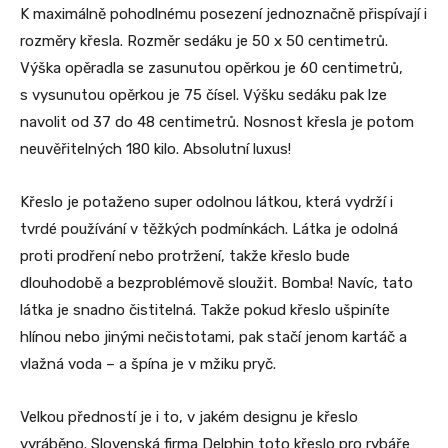
K maximálně pohodlnému posezení jednoznačně přispívají i
rozměry křesla. Rozměr sedáku je 50 x 50 centimetrů.
Výška opěradla se zasunutou opěrkou je 60 centimetrů,
s vysunutou opěrkou je 75 čísel. Výšku sedáku pak lze
navolit od 37 do 48 centimetrů. Nosnost křesla je potom
neuvěřitelných 180 kilo. Absolutní luxus!
Křeslo je potaženo super odolnou látkou, která vydrží i
tvrdé používání v těžkých podmínkách. Látka je odolná
proti prodření nebo protržení, takže křeslo bude
dlouhodobě a bezproblémově sloužit. Bomba! Navíc, tato
látka je snadno čistitelná. Takže pokud křeslo ušpiníte
hlínou nebo jinými nečistotami, pak stačí jenom kartáč a
vlažná voda – a špína je v mžiku pryč.
Velkou předností je i to, v jakém designu je křeslo
vyráběno. Slovenská firma Delphin toto křeslo pro rybáře