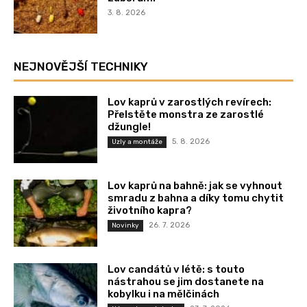
3. 8. 2026
NEJNOVĚJŠÍ TECHNIKY
Lov kaprů v zarostlých revírech:
Přelstěte monstra ze zarostlé
džungle!
5. 8. 2026
Uzly a montáže
Lov kaprů na bahně: jak se vyhnout
smradu z bahna a díky tomu chytit
životního kapra?
26. 7. 2026
Novinky
Lov candátů v létě: s touto
nástrahou se jim dostanete na
kobylku i na mělčinách