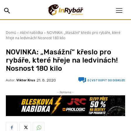
Domů
Akční nabídka
NOVINKA: „Masážní“ křeslo pro rybáře, které
hřeje na ledvinách! Nosnost 180 kilo
NOVINKA: „Masážní“ křeslo pro
rybáře, které hřeje na ledvinách!
Nosnost 180 kilo
Autor:
Viktor Krus
21. 8. 2020
0
| VSTOUPIT DO DISKUZE
- Reklama -