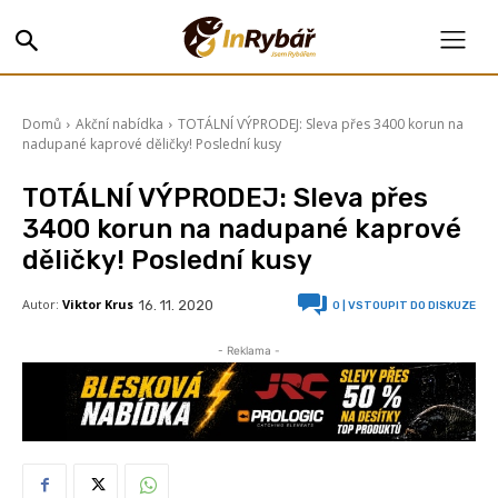
Domů
Akční nabídka
TOTÁLNÍ VÝPRODEJ: Sleva přes 3400 korun na
nadupané kaprové děličky! Poslední kusy
TOTÁLNÍ VÝPRODEJ: Sleva přes
3400 korun na nadupané kaprové
děličky! Poslední kusy
Autor:
Viktor Krus
16. 11. 2020
0
| VSTOUPIT DO DISKUZE
- Reklama -