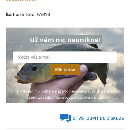
Ilustrační foto: PARYS
Už vám nic neunikne!
Přihlásit se
Přihlášením k odběru našeho newsletteru souhlasíte s
našimi
zásadami zpracování osobních údajů
0
| VSTOUPIT DO DISKUZE