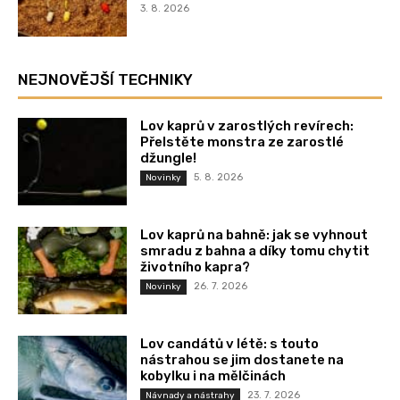
3. 8. 2026
NEJNOVĚJŠÍ TECHNIKY
Lov kaprů v zarostlých revírech:
Přelstěte monstra ze zarostlé
džungle!
5. 8. 2026
Novinky
Lov kaprů na bahně: jak se vyhnout
smradu z bahna a díky tomu chytit
životního kapra?
26. 7. 2026
Novinky
Lov candátů v létě: s touto
nástrahou se jim dostanete na
kobylku i na mělčinách
23. 7. 2026
Návnady a nástrahy