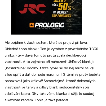
Ale pojďme k vlastnostem, které se projeví při lovu.
Ohledně toho blanku: Ten je vyroben z prvotřídního TC30
uhlíku, který dává tomuto prutu zcela dechberoucí
vlastnosti. A to zejména při nahození! Uhlíkový blank je
„nesmrtelně“ odolný, takže rybář se do něj může se vší
silou opřít a dát do hodu maximum! S těmihle pruty budete
nahazovat jako králové! Samozřejmě, kromě dokonalých
vlastností je tenký a citlivý blank nedocenitelný i při
zdolávání kapra. Díky takovému blanku si užijete souboj
s každým kaprem. Tohle je fakt paráda!