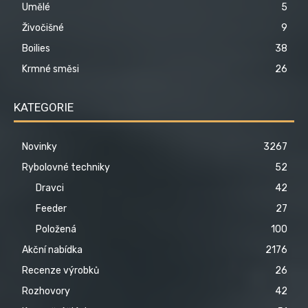
Umělé
5
Živočišné
9
Boilies
38
Krmné směsi
26
KATEGORIE
Novinky
3267
Rybolovné techniky
52
Dravci
42
Feeder
27
Položená
100
Akční nabídka
2176
Recenze výrobků
26
Rozhovory
42