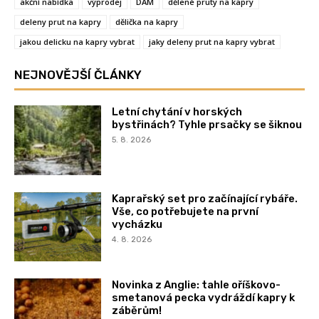
akční nabídka
výprodej
DAM
dělené pruty na kapry
deleny prut na kapry
dělička na kapry
jakou delicku na kapry vybrat
jaky deleny prut na kapry vybrat
NEJNOVĚJŠÍ ČLÁNKY
Letní chytání v horských
bystřinách? Tyhle prsačky se šiknou
5. 8. 2026
Kaprařský set pro začínající rybáře.
Vše, co potřebujete na první
vycházku
4. 8. 2026
Novinka z Anglie: tahle oříškovo-
smetanová pecka vydráždí kapry k
záběrům!