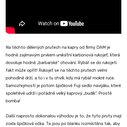
Na těchto dělených prutech na kapry od firmy DAM je
hodně zajímavým prvkem unikátní karbonová rukojeť, která
dovoluje hodně „barbarské“ chování. Rybář se do rukojeti
fakt může opřít! Rukojeť se na těchto prutech velmi
pohodlně drží, a to i v tu chvíli, kdy má rybář mokré ruce.
Samozřejmostí je potom špičkové Fuji sedlo navijáku, které
spolehlivě udrží i pořádně velký kaprový „budík“. Prostě
bomba!
Další naprosto dokonalou výhodou je to, že tyto pruty mají
zcela špičková očka. Ta jsou po blanku rozmístěna tak, aby