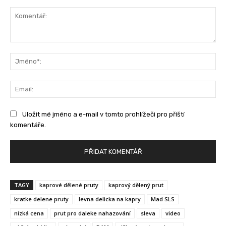
Komentář:
Jm
Ema
Uložit mé jméno a e-mail v tomto prohlížeči pro příští
komentáře.
TAGY
kaprové dělené pruty
kaprový dělený prut
kratke delene pruty
levna delicka na kapry
Mad SLS
nízká cena
prut pro daleke nahazování
sleva
video