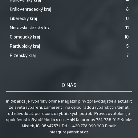
Karlovarský kraj
4
Královehradecký kraj
6
Liberecký kraj
0
Moravskoslezský kraj
11
Olomoucký kraj
10
Pardubický kraj
5
Plzeňský kraj
7
O NÁS
InRybar.cz je rybářský online magazín plný zpravodajství a aktualit
ze světa rybaření, zaměřený i na celou řadou rybářských témat,
od návodů až po recenze rybářských potřeb. Provozovatelem je
společnost InRybář Media s.r.o., Malý Koloredov 761, 738 01 Frýdek-
Místek, IČ: 05647371; Tel.: +420 776 090 900 Email:
plasgura@inrybar.cz