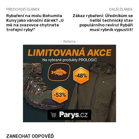
PŘEDCHOZÍ ČLÁNEK
DALŠÍ ČLÁNEK
Rybaření na molu Bohumila
Zákaz rybaření: Úředníkům se
Kuny jako vánoční dárek? „U
nelíbí technický stav
mě na svazovce chytnete
populárního revíru! Rybáři
trofejní ryby!“
musí rybník vypustit!
- Reklama -
ZANECHAT ODPOVĚĎ