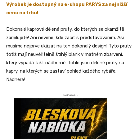
Výrobek je dostupný na e-shopu PARYS za nejnižší
cenu na trhu!
Dokonalé kaprové dělené pruty, do kterých se okamžitě
zamilujete! Ani nevíme, kde začít s představováním. Asi
musíme nejprve ukázat na ten dokonalý design! Tyto pruty
totiž mají neuvěřitelně štíhlý blank v matném zbarvení,
který vypadá fakt nádherně. Tohle jsou dělené pruty na
kapry, na kterých se zastaví pohled každého rybáře.
Nádhera!
- Reklama -