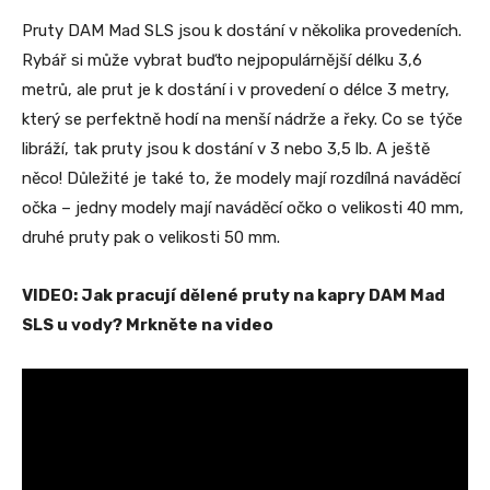
Pruty DAM Mad SLS jsou k dostání v několika provedeních.
Rybář si může vybrat buďto nejpopulárnější délku 3,6
metrů, ale prut je k dostání i v provedení o délce 3 metry,
který se perfektně hodí na menší nádrže a řeky. Co se týče
libráží, tak pruty jsou k dostání v 3 nebo 3,5 lb. A ještě
něco! Důležité je také to, že modely mají rozdílná naváděcí
očka – jedny modely mají naváděcí očko o velikosti 40 mm,
druhé pruty pak o velikosti 50 mm.
VIDEO: Jak pracují dělené pruty na kapry DAM Mad
SLS u vody? Mrkněte na video