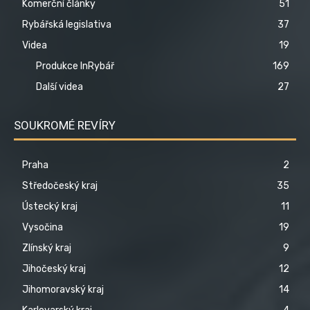
Komerční články
51
Rybářská legislativa
37
Videa
19
Produkce InRybář
169
Další videa
27
SOUKROMÉ REVÍRY
Praha
2
Středočeský kraj
35
Ústecký kraj
11
Vysočina
19
Zlínský kraj
9
Jihočeský kraj
12
Jihomoravský kraj
14