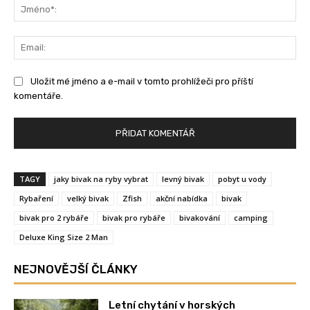
Jm
Ema
Uložit mé jméno a e-mail v tomto prohlížeči pro příští
komentáře.
TAGY
jaky bivak na ryby vybrat
levný bivak
pobyt u vody
Rybaření
velký bivak
Zfish
akční nabídka
bivak
bivak pro 2 rybáře
bivak pro rybáře
bivakování
camping
Deluxe King Size 2 Man
NEJNOVĚJŠÍ ČLÁNKY
Letní chytání v horských