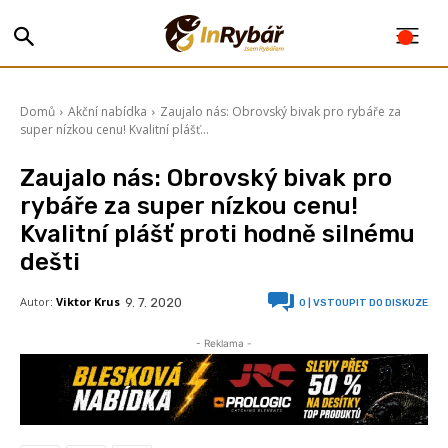
Domů
Akční nabídka
Zaujalo nás: Obrovský bivak pro rybáře za
super nízkou cenu! Kvalitní plášť...
Zaujalo nás: Obrovský bivak pro
rybáře za super nízkou cenu!
Kvalitní plášť proti hodně silnému
dešti
Autor:
Viktor Krus
9. 7. 2020
0
| VSTOUPIT DO DISKUZE
- Reklama -