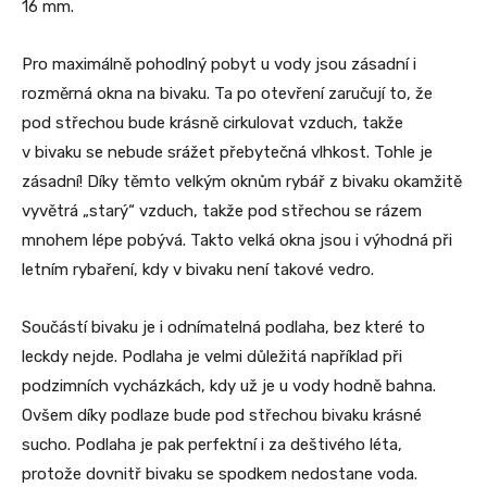
16 mm.
Pro maximálně pohodlný pobyt u vody jsou zásadní i
rozměrná okna na bivaku. Ta po otevření zaručují to, že
pod střechou bude krásně cirkulovat vzduch, takže
v bivaku se nebude srážet přebytečná vlhkost. Tohle je
zásadní! Díky těmto velkým oknům rybář z bivaku okamžitě
vyvětrá „starý“ vzduch, takže pod střechou se rázem
mnohem lépe pobývá. Takto velká okna jsou i výhodná při
letním rybaření, kdy v bivaku není takové vedro.
Součástí bivaku je i odnímatelná podlaha, bez které to
leckdy nejde. Podlaha je velmi důležitá například při
podzimních vycházkách, kdy už je u vody hodně bahna.
Ovšem díky podlaze bude pod střechou bivaku krásné
sucho. Podlaha je pak perfektní i za deštivého léta,
protože dovnitř bivaku se spodkem nedostane voda.