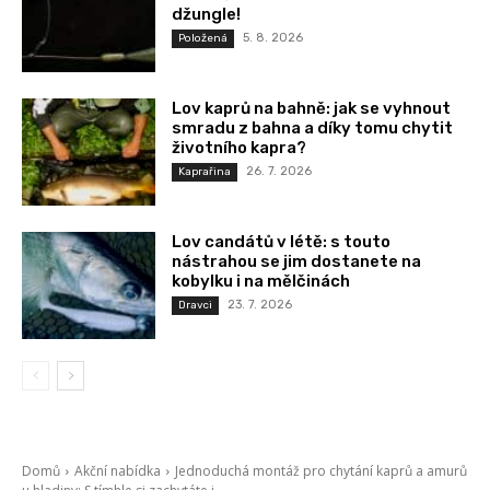
džungle!
5. 8. 2026
Položená
Lov kaprů na bahně: jak se vyhnout
smradu z bahna a díky tomu chytit
životního kapra?
26. 7. 2026
Kaprařina
Lov candátů v létě: s touto
nástrahou se jim dostanete na
kobylku i na mělčinách
23. 7. 2026
Dravci