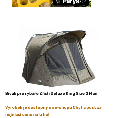
Bivak pro rybáře Zfish Deluxe King Size 2 Man
Výrobek je dostupný na e-shopu Chyť a pusť za
nejnižší cenu na trhu!