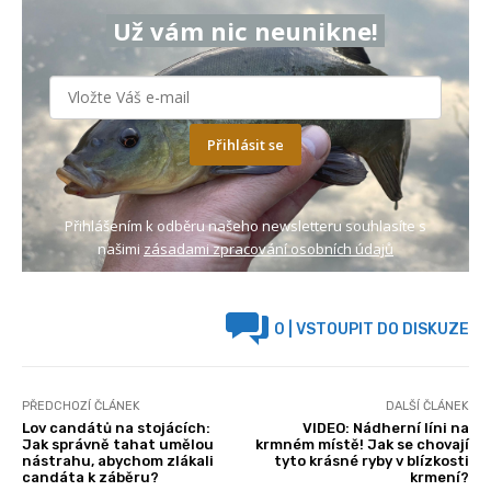
Už vám nic neunikne!
Přihlásit se
Přihlášením k odběru našeho newsletteru souhlasíte s
našimi
zásadami zpracování osobních údajů
0
| VSTOUPIT DO DISKUZE
PŘEDCHOZÍ ČLÁNEK
DALŠÍ ČLÁNEK
Lov candátů na stojácích:
VIDEO: Nádherní líni na
Jak správně tahat umělou
krmném místě! Jak se chovají
nástrahu, abychom zlákali
tyto krásné ryby v blízkosti
candáta k záběru?
krmení?