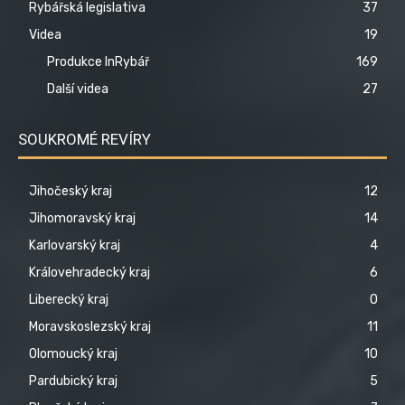
Rybářská legislativa
37
Videa
19
Produkce InRybář
169
Další videa
27
SOUKROMÉ REVÍRY
Jihočeský kraj
12
Jihomoravský kraj
14
Karlovarský kraj
4
Královehradecký kraj
6
Liberecký kraj
0
Moravskoslezský kraj
11
Olomoucký kraj
10
Pardubický kraj
5