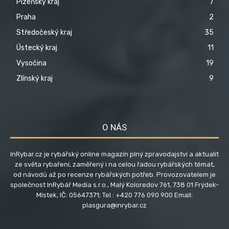
Plzeňský kraj
7
Praha
2
Středočeský kraj
35
Ústecký kraj
11
Vysočina
19
Zlínský kraj
9
O NÁS
InRybar.cz je rybářský online magazín plný zpravodajství a aktualit
ze světa rybaření, zaměřený i na celou řadou rybářských témat,
od návodů až po recenze rybářských potřeb. Provozovatelem je
společnost InRybář Media s.r.o., Malý Koloredov 761, 738 01 Frýdek-
Místek, IČ: 05647371; Tel.: +420 776 090 900 Email:
plasgura@inrybar.cz