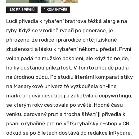
120 PŘÍSPĚVKŮ
1 KOMENTÁŘE
Lucii přivedla k rybaření bratrova těžká alergie na
ryby. Když se v rodině rybaří po generace, je
přirozené, že rodiče i prarodiče chtějí získané
zkušenosti a lásku k rybaření někomu předat. První
volba padá na mužské pokolení, ale když to nejde, i
holky dostanou příležitost. V tomto případě padla
na úrodnou půdu. Po studiu literární komparatistiky
na Masarykově univerzitě vyzkoušela on-line
marketingový desetiboj a zakotvila u copywritingu,
se kterým roky cestovala po světě. Hodně času
venku, darovaný prut a trocha štěstí ji přivedla k
psaní o rybařině pro největší rybářský e-shop v ČR,
odkud se po 5 letech dostává do redakce InRybare.