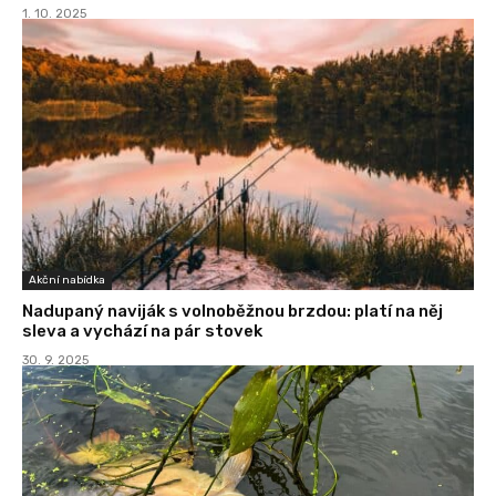
1. 10. 2025
Akční nabídka
Nadupaný naviják s volnoběžnou brzdou: platí na něj
sleva a vychází na pár stovek
30. 9. 2025