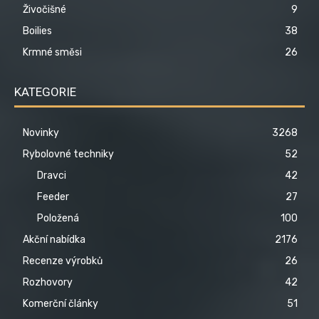
Živočišné
9
Boilies
38
Krmné směsi
26
KATEGORIE
Novinky
3268
Rybolovné techniky
52
Dravci
42
Feeder
27
Položená
100
Akční nabídka
2176
Recenze výrobků
26
Rozhovory
42
Komerční články
51