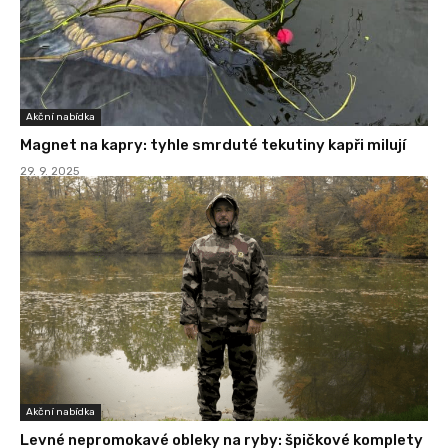
Akční nabídka
Magnet na kapry: tyhle smrduté tekutiny kapři milují
29. 9. 2025
Akční nabídka
Levné nepromokavé obleky na ryby: špičkové komplety