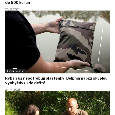
do 500 korun
25. 9. 2025
Akční nabídka
Rybáři už nepotřebují pláštěnky: Delphin nabízí skvělou
vychytávku do deště
24. 9. 2025