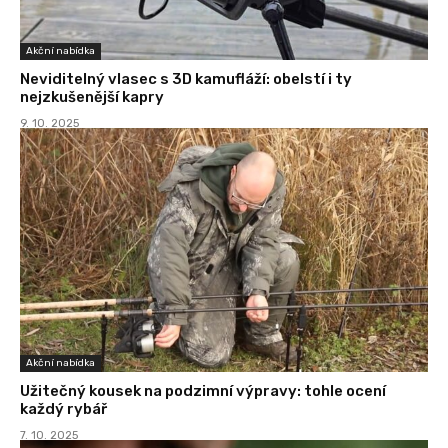
Akční nabídka
Neviditelný vlasec s 3D kamufláží: obelstí i ty
nejzkušenější kapry
9. 10. 2025
Akční nabídka
Užitečný kousek na podzimní výpravy: tohle ocení
každý rybář
7. 10. 2025