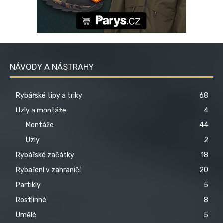
NÁVODY A NÁSTRAHY
Rybářské tipy a triky
68
Uzly a montáže
4
Montáže
44
Uzly
2
Rybářské začátky
18
Rybaření v zahraničí
20
Partikly
5
Rostlinné
8
Umělé
5