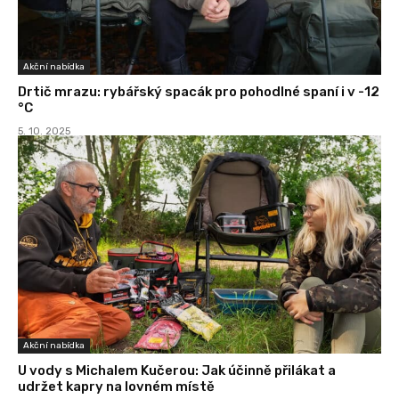
Akční nabídka
Drtič mrazu: rybářský spacák pro pohodlné spaní i v -12
°C
5. 10. 2025
Akční nabídka
U vody s Michalem Kučerou: Jak účinně přilákat a
udržet kapry na lovném místě