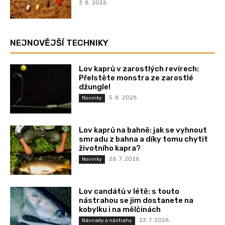
3. 8. 2026
NEJNOVĚJŠÍ TECHNIKY
Lov kaprů v zarostlých revírech:
Přelstěte monstra ze zarostlé
džungle!
5. 8. 2026
Novinky
Lov kaprů na bahně: jak se vyhnout
smradu z bahna a díky tomu chytit
životního kapra?
26. 7. 2026
Novinky
Lov candátů v létě: s touto
nástrahou se jim dostanete na
kobylku i na mělčinách
23. 7. 2026
Návnady a nástrahy