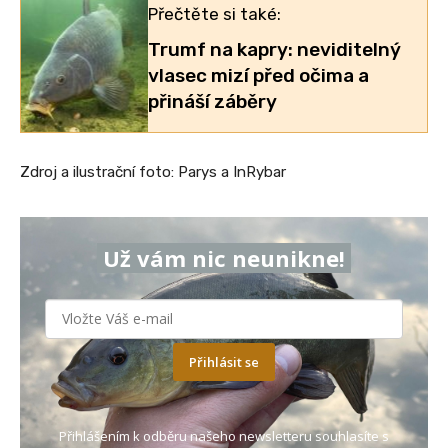
Přečtěte si také:
Trumf na kapry: neviditelný
vlasec mizí před očima a
přináší záběry
Zdroj a ilustrační foto: Parys a InRybar
Už vám nic neunikne!
Přihlásit se
Přihlášením k odběru našeho newsletteru souhlasíte s