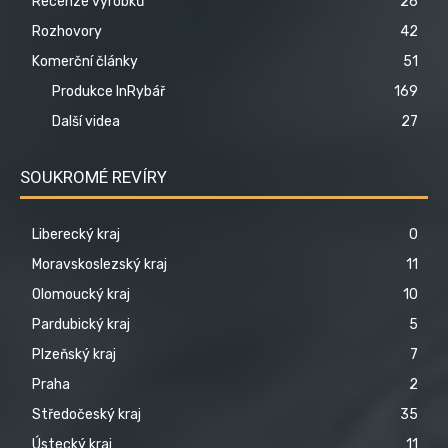
Recenze výrobků
26
Rozhovory
42
Komerční články
51
Produkce InRybář
169
Další videa
27
SOUKROMÉ REVÍRY
Liberecký kraj
0
Moravskoslezský kraj
11
Olomoucký kraj
10
Pardubický kraj
5
Plzeňský kraj
7
Praha
2
Středočeský kraj
35
Ústecký kraj
11