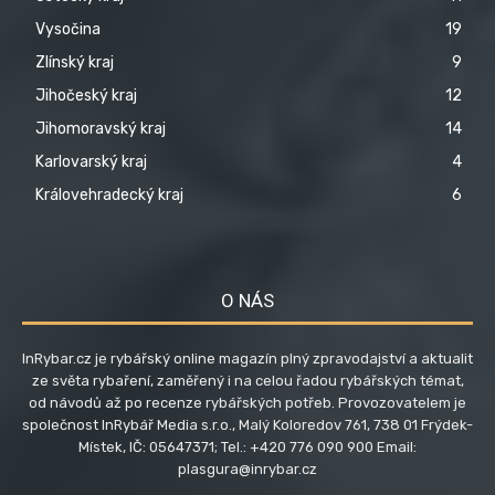
Vysočina
19
Zlínský kraj
9
Jihočeský kraj
12
Jihomoravský kraj
14
Karlovarský kraj
4
Královehradecký kraj
6
O NÁS
InRybar.cz je rybářský online magazín plný zpravodajství a aktualit
ze světa rybaření, zaměřený i na celou řadou rybářských témat,
od návodů až po recenze rybářských potřeb. Provozovatelem je
společnost InRybář Media s.r.o., Malý Koloredov 761, 738 01 Frýdek-
Místek, IČ: 05647371; Tel.: +420 776 090 900 Email:
plasgura@inrybar.cz