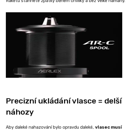
Raketu stáhnete zpátky během chvilky a bez velké námahy.
Precizní ukládání vlasce = delší
náhozy
Aby daleké nahazování bylo opravdu daleké,
vlasec musí