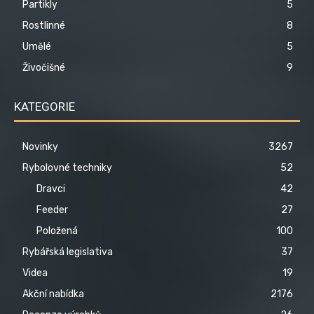
Partikly
5
Rostlinné
8
Umělé
5
Živočišné
9
KATEGORIE
Novinky
3267
Rybolovné techniky
52
Dravci
42
Feeder
27
Položená
100
Rybářská legislativa
37
Videa
19
Akční nabídka
2176