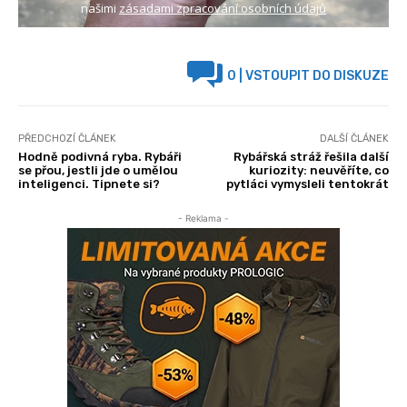
našimi
zásadami zpracování osobních údajů
0
| VSTOUPIT DO DISKUZE
PŘEDCHOZÍ ČLÁNEK
DALŠÍ ČLÁNEK
Hodně podivná ryba. Rybáři
Rybářská stráž řešila další
se přou, jestli jde o umělou
kuriozity: neuvěříte, co
inteligenci. Tipnete si?
pytláci vymysleli tentokrát
- Reklama -