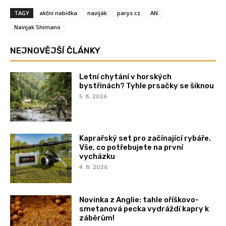
TAGY
akční nabídka
naviják
parys.cz
AN
Navijak Shimano
NEJNOVĚJŠÍ ČLÁNKY
Letní chytání v horských
bystřinách? Tyhle prsačky se šiknou
5. 8. 2026
Kaprařský set pro začínající rybáře.
Vše, co potřebujete na první
vycházku
4. 8. 2026
Novinka z Anglie: tahle oříškovo-
smetanová pecka vydráždí kapry k
záběrům!