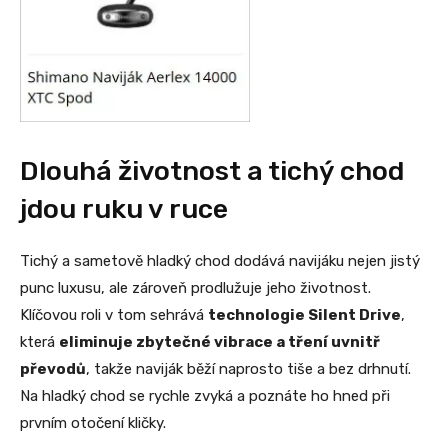
Dlouhá životnost a tichý chod
jdou ruku v ruce
Tichý a sametově hladký chod dodává navijáku nejen jistý
punc luxusu, ale zároveň prodlužuje jeho životnost.
Klíčovou roli v tom sehrává
technologie Silent Drive
,
která
eliminuje zbytečné vibrace a tření uvnitř
převodů
, takže naviják běží naprosto tiše a bez drhnutí.
Na hladký chod se rychle zvyká a poznáte ho hned při
prvním otočení kličky.