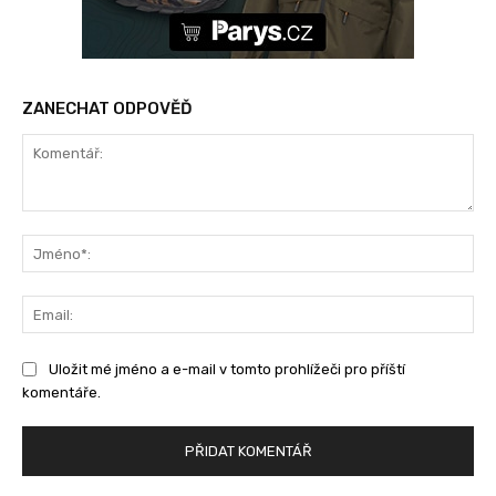
ZANECHAT ODPOVĚĎ
Komentář:
Jm
Ema
Uložit mé jméno a e-mail v tomto prohlížeči pro příští
komentáře.