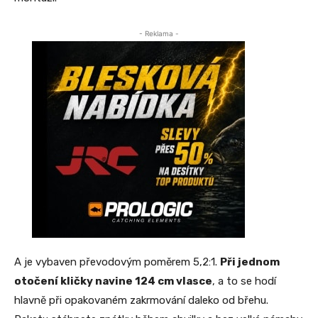
- Reklama -
A je vybaven převodovým poměrem 5,2:1.
Při jednom
otočení kličky navine 124 cm vlasce
, a to se hodí
hlavně při opakovaném zakrmování daleko od břehu.