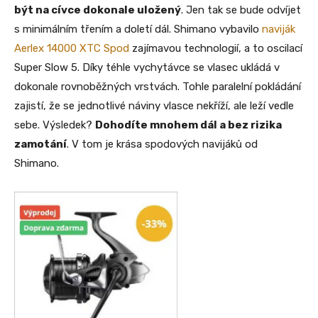
být na cívce dokonale uložený
. Jen tak se bude odvíjet
s minimálním třením a doletí dál. Shimano vybavilo
naviják
Aerlex 14000 XTC Spod
zajímavou technologií, a to oscilací
Super Slow 5. Díky téhle vychytávce se vlasec ukládá v
dokonale rovnoběžných vrstvách. Tohle paralelní pokládání
zajistí, že se jednotlivé náviny vlasce nekříží, ale leží vedle
sebe. Výsledek?
Dohodíte mnohem dál a bez rizika
zamotání
. V tom je krása spodových navijáků od
Shimano.