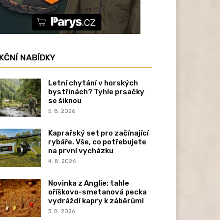
KČNÍ NABÍDKY
Letní chytání v horských
bystřinách? Tyhle prsačky
se šiknou
5. 8. 2026
Kaprařský set pro začínající
rybáře. Vše, co potřebujete
na první vycházku
4. 8. 2026
Novinka z Anglie: tahle
oříškovo-smetanová pecka
vydráždí kapry k záběrům!
3. 8. 2026