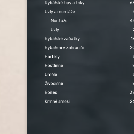
Rybářské tipy a triky
6
Uzly a montáže
Montáže
4
Uzly
Rybářské začátky
1
Rybaření v zahraničí
2
Partikly
Rostlinné
Umělé
Živočišné
Boilies
3
Krmné směsi
2