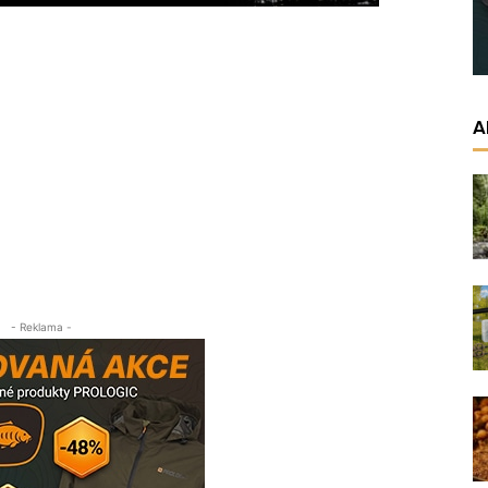
A
- Reklama -