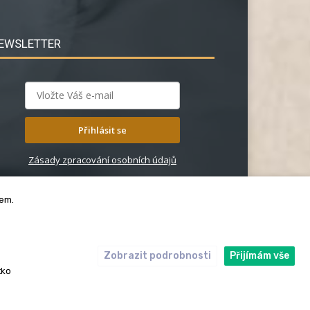
EWSLETTER
Přihlásit se
Zásady zpracování osobních údajů
bem.
Zobrazit podrobnosti
Přijímám vše
ický kodex
Redakce
tko
rská práva. Redakce InRybar.cz.