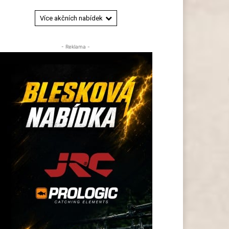
Více akčních nabídek
- Reklama -