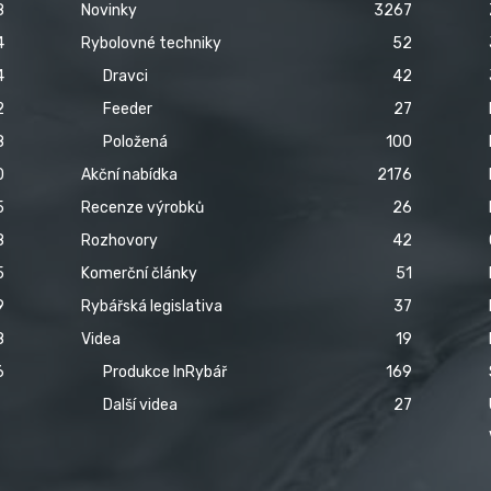
8
Novinky
3267
4
Rybolovné techniky
52
4
Dravci
42
2
Feeder
27
8
Položená
100
0
Akční nabídka
2176
5
Recenze výrobků
26
8
Rozhovory
42
5
Komerční články
51
9
Rybářská legislativa
37
8
Videa
19
6
Produkce InRybář
169
Další videa
27