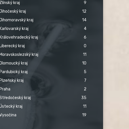
Zlínský kraj
9
Jihočeský kraj
12
Jihomoravský kraj
14
Karlovarský kraj
4
Královehradecký kraj
6
Liberecký kraj
0
Moravskoslezský kraj
11
Olomoucký kraj
10
Pardubický kraj
5
Plzeňský kraj
7
Praha
2
Středočeský kraj
35
Ústecký kraj
11
Vysočina
19