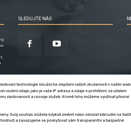
SLEDUJTE NÁS
N
ený
po
1,
6
ledovací technologie sloužící ke zlepšení vašich zkušeností s naším we
t osobní údaje, jako je vaše IP adresa a údaje o prohlížení, za účelem
umu sledovanosti a rozvoje služeb. Kromě toho můžeme využívat přesné
klama
Zásady soukromí
Privacy policy
Cookies
Et
y. Svůj souhlas můžete kdykoli změnit nebo odvolat kliknutím na tlačí
ozhodnutí a zavazujeme se poskytovat vám transparentní a bezpečné
3 - 2026 | Na veškerý materiál, který je zde uveřejněný, se vztahují auto