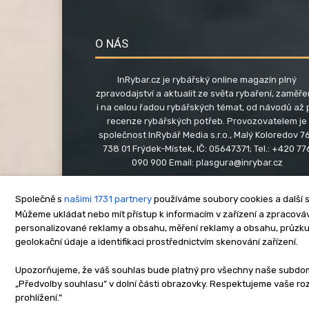
O NÁS
InRybar.cz je rybářský online magazín plný
zpravodajství a aktualit ze světa rybaření, zaměř
i na celou řadou rybářských témat, od návodů až 
recenze rybářských potřeb. Provozovatelem je
společnost InRybář Media s.r.o., Malý Koloredov 76
738 01 Frýdek-Místek, IČ: 05647371; Tel.: +420 77
090 900 Email:
plasgura@inrybar.cz
Společně s
našimi 1731 partnery
používáme soubory cookies a další s
Můžeme ukládat nebo mít přístup k informacím v zařízení a zpracováva
personalizované reklamy a obsahu, měření reklamy a obsahu, průzk
geolokační údaje a identifikaci prostřednictvím skenování zařízení.
O nás
Kontakt
Re
Upozorňujeme, že váš souhlas bude platný pro všechny naše subdomén
„Předvolby souhlasu” v dolní části obrazovky. Respektujeme vaše r
Copyright © www.inrybar.cz 201
prohlížení.”