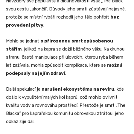
Navzdory své popularitě a dlouhověkosti však „The Black“
svou cestu „ukončil“. Důvody jeho smrti zůstávají nejasné,
protože se místní rybáři rozhodli jeho tělo pohřbít
bez
provedení pitvy
.
Mohlo se jednat
o přirozenou smrt způsobenou
stářím
, jelikož na kapra se dožil běžného věku. Na druhou
stranu, častá manipulace při úlovcích, kterou ryba během
let zažívala, mohla způsobit komplikace, které se
možná
podepsaly na jejím zdraví
.
Další spekulací je
narušení ekosystému na revíru
, kde
došlo k vypuštění malých koi kaprů, což mohlo ovlivnit
kvalitu vody a rovnováhu prostředí. Přestože je smrt „The
Blacka“ pro kaprařskou komunitu obrovskou ztrátou, jeho
odkaz žije dál.