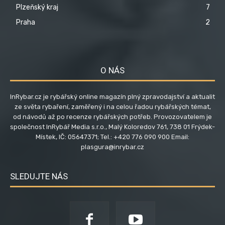
Plzeňský kraj
7
Praha
2
O NÁS
InRybar.cz je rybářský online magazín plný zpravodajství a aktualit
ze světa rybaření, zaměřený i na celou řadou rybářských témat,
od návodů až po recenze rybářských potřeb. Provozovatelem je
společnost InRybář Media s.r.o., Malý Koloredov 761, 738 01 Frýdek-
Místek, IČ: 05647371; Tel.: +420 776 090 900 Email:
plasgura@inrybar.cz
SLEDUJTE NÁS