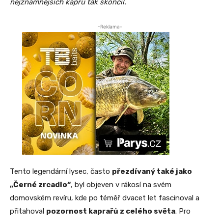
nejznámnějších kaprů tak skončil.
-Reklama-
Tento legendární lysec, často
přezdívaný také jako
„Černé zrcadlo“
, byl objeven v rákosí na svém
domovském revíru, kde po téměř dvacet let fascinoval a
přitahoval
pozornost kaprařů z celého světa
. Pro