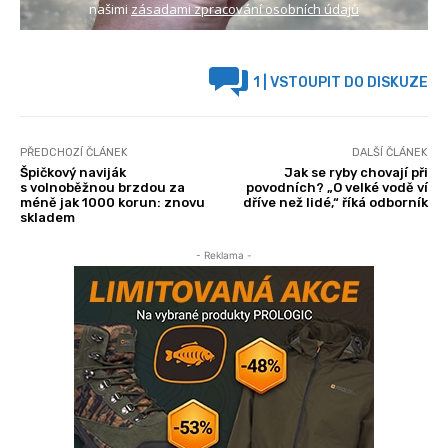
našimi
zásadami zpracování osobních údajů
1
| VSTOUPIT DO DISKUZE
PŘEDCHOZÍ ČLÁNEK
DALŠÍ ČLÁNEK
Špičkový naviják
Jak se ryby chovají při
s volnoběžnou brzdou za
povodních? „O velké vodě ví
méně jak 1000 korun: znovu
dříve než lidé,“ říká odborník
skladem
- Reklama -