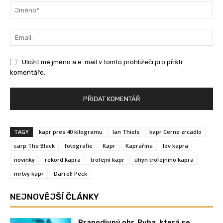
Jm
Ema
Uložit mé jméno a e-mail v tomto prohlížeči pro příští
komentáře.
TAGY
kapr pres 40 kilogramu
Ian Thiels
kapr Cerne zrcadlo
carp The Black
fotografie
Kapr
Kaprařina
lov kapra
novinky
rekord kapra
trofejní kapr
uhyn trofejniho kapra
mrtvy kapr
Darrell Peck
NEJNOVĚJŠÍ ČLÁNKY
Prapodivný obr. Ryba, která se