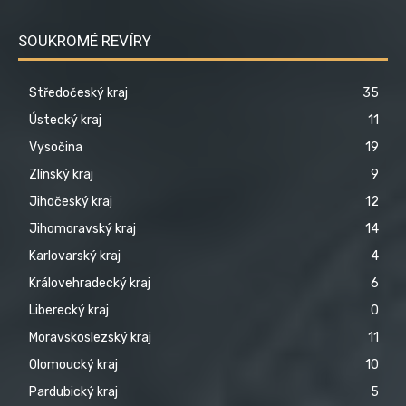
SOUKROMÉ REVÍRY
Středočeský kraj
35
Ústecký kraj
11
Vysočina
19
Zlínský kraj
9
Jihočeský kraj
12
Jihomoravský kraj
14
Karlovarský kraj
4
Královehradecký kraj
6
Liberecký kraj
0
Moravskoslezský kraj
11
Olomoucký kraj
10
Pardubický kraj
5