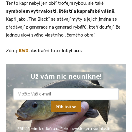
Tento kapr nebyl jen obří trofejní rybou, ale také
symbolem vytrvalosti, štěstí a kaprařské vášně
.
Kapři jako „The Black“ se stávají mýty a jejich jména se
předávají z generace na generaci rybářů, kteří doufají, že
jednou uloví svého vlastního „černého obra“.
Zdroj:
KWO
, ilustrační foto: InRybar.cz
Už vám nic neunikne!
Přihlásit se
Přihlášením k odběru našeho newsletteru souhlasíte s