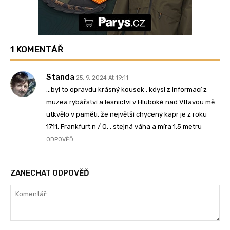
1 KOMENTÁŘ
Standa
25. 9. 2024 At 19:11
…byl to opravdu krásný kousek , kdysi z informací z
muzea rybářství a lesnictví v Hluboké nad Vltavou mě
utkvělo v paměti, že největší chycený kapr je z roku
1711, Frankfurt n / O. , stejná váha a míra 1,5 metru
ODPOVĚĎ
ZANECHAT ODPOVĚĎ
Komentář: