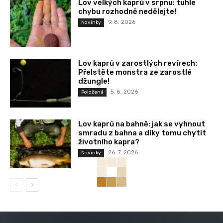
Lov velkých kaprů v srpnu: tuhle
chybu rozhodně nedělejte!
9. 8. 2026
Novinky
Lov kaprů v zarostlých revírech:
Přelstěte monstra ze zarostlé
džungle!
5. 8. 2026
Položená
Lov kaprů na bahně: jak se vyhnout
smradu z bahna a díky tomu chytit
životního kapra?
26. 7. 2026
Novinky