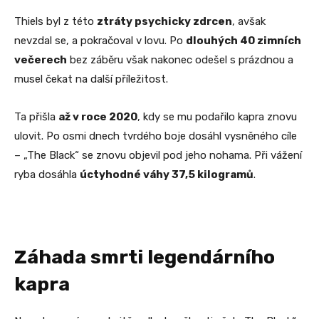
Thiels byl z této
ztráty psychicky zdrcen
, avšak
nevzdal se, a pokračoval v lovu. Po
dlouhých 40 zimních
večerech
bez záběru však nakonec odešel s prázdnou a
musel čekat na další příležitost.
Ta přišla
až v roce 2020
, kdy se mu podařilo kapra znovu
ulovit. Po osmi dnech tvrdého boje dosáhl vysněného cíle
– „The Black“ se znovu objevil pod jeho nohama. Při vážení
ryba dosáhla
úctyhodné váhy 37,5 kilogramů
.
Záhada smrti legendárního
kapra