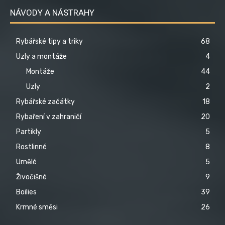
NÁVODY A NÁSTRAHY
Rybářské tipy a triky
68
Uzly a montáže
4
Montáže
44
Uzly
2
Rybářské začátky
18
Rybaření v zahraničí
20
Partikly
5
Rostlinné
8
Umělé
5
Živočišné
9
Boilies
39
Krmné směsi
26