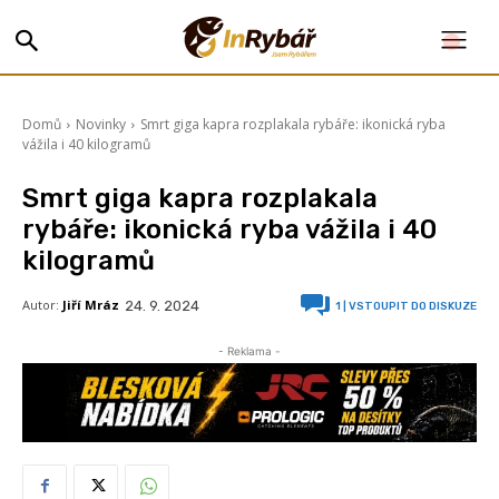
Domů
Novinky
Smrt giga kapra rozplakala rybáře: ikonická ryba
vážila i 40 kilogramů
Smrt giga kapra rozplakala
rybáře: ikonická ryba vážila i 40
kilogramů
Autor:
Jiří Mráz
24. 9. 2024
1
| VSTOUPIT DO DISKUZE
- Reklama -