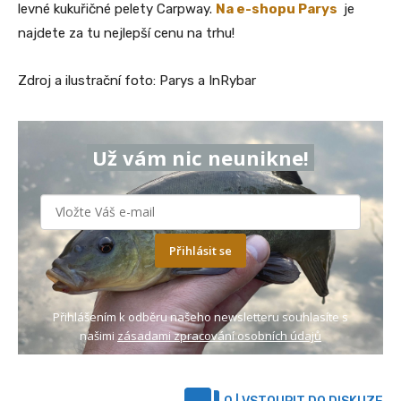
levné kukuřičné pelety Carpway.
Na e-shopu Parys
je
najdete za tu nejlepší cenu na trhu!
Zdroj a ilustrační foto: Parys a InRybar
Už vám nic neunikne!
Přihlásit se
Přihlášením k odběru našeho newsletteru souhlasíte s
našimi
zásadami zpracování osobních údajů