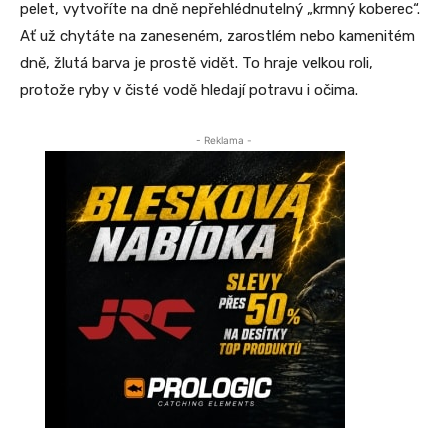
pelet, vytvoříte na dně nepřehlédnutelný „krmný koberec“.
Ať už chytáte na zaneseném, zarostlém nebo kamenitém
dně, žlutá barva je prostě vidět. To hraje velkou roli,
protože ryby v čisté vodě hledají potravu i očima.
- Reklama -