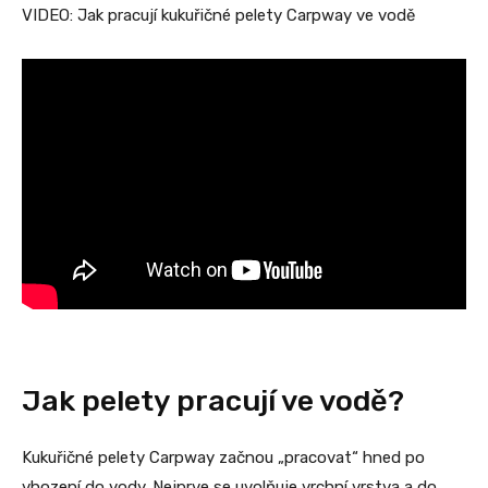
VIDEO: Jak pracují kukuřičné pelety Carpway ve vodě
Jak pelety pracují ve vodě?
Kukuřičné pelety Carpway začnou „pracovat“ hned po
vhození do vody. Nejprve se uvolňuje vrchní vrstva a do