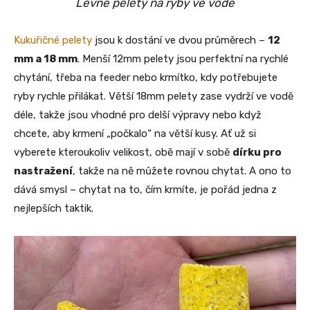
Levné pelety na ryby ve vodě
Kukuřičné pelety
jsou k dostání ve dvou průměrech –
12
mm a 18 mm
. Menší 12mm pelety jsou perfektní na rychlé
chytání, třeba na feeder nebo krmítko, kdy potřebujete
ryby rychle přilákat. Větší 18mm pelety zase vydrží ve vodě
déle, takže jsou vhodné pro delší výpravy nebo když
chcete, aby krmení „počkalo“ na větší kusy. Ať už si
vyberete kteroukoliv velikost, obě mají v sobě
dírku pro
nastražení
, takže na ně můžete rovnou chytat. A ono to
dává smysl – chytat na to, čím krmíte, je pořád jedna z
nejlepších taktik.