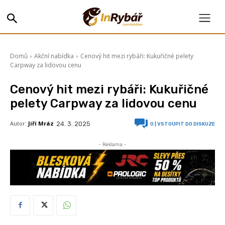
Domů
Akční nabídka
Cenový hit mezi rybáři: Kukuřičné pelety
Carpway za lidovou cenu
Cenový hit mezi rybáři: Kukuřičné
pelety Carpway za lidovou cenu
Autor:
Jiří Mráz
24. 3. 2025
0
| VSTOUPIT DO DISKUZE
- Reklama -