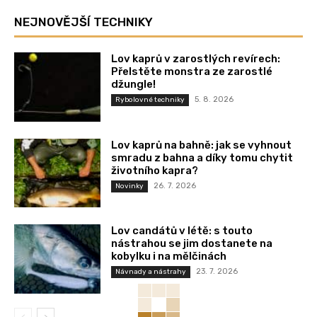
NEJNOVĚJŠÍ TECHNIKY
Lov kaprů v zarostlých revírech:
Přelstěte monstra ze zarostlé
džungle!
5. 8. 2026
Rybolovné techniky
Lov kaprů na bahně: jak se vyhnout
smradu z bahna a díky tomu chytit
životního kapra?
26. 7. 2026
Novinky
Lov candátů v létě: s touto
nástrahou se jim dostanete na
kobylku i na mělčinách
23. 7. 2026
Návnady a nástrahy