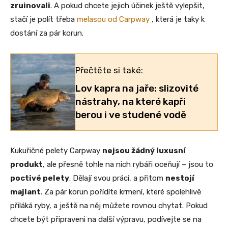
zruinovali
. A pokud chcete jejich účinek ještě vylepšit,
stačí je polít třeba
melasou od Carpway
, která je taky k
dostání za pár korun.
Přečtěte si také:
Lov kapra na jaře: slizovité
nástrahy, na které kapři
berou i ve studené vodě
Kukuřičné pelety Carpway
nejsou žádný luxusní
produkt
, ale přesně tohle na nich rybáři oceňují – jsou to
poctivé pelety
. Dělají svou práci, a přitom
nestojí
majlant
. Za pár korun pořídíte krmení, které spolehlivě
přiláká ryby, a ještě na něj můžete rovnou chytat. Pokud
chcete být připraveni na další výpravu, podívejte se na