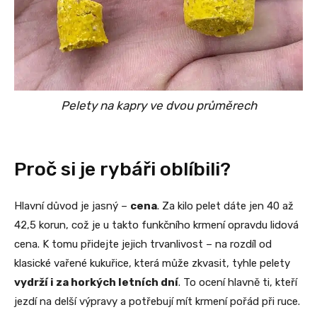
Pelety na kapry ve dvou průměrech
Proč si je rybáři oblíbili?
Hlavní důvod je jasný –
cena
. Za kilo pelet dáte jen 40 až
42,5 korun, což je u takto funkčního krmení opravdu lidová
cena. K tomu přidejte jejich trvanlivost – na rozdíl od
klasické vařené kukuřice, která může zkvasit, tyhle pelety
vydrží i za horkých letních dní
. To ocení hlavně ti, kteří
jezdí na delší výpravy a potřebují mít krmení pořád při ruce.