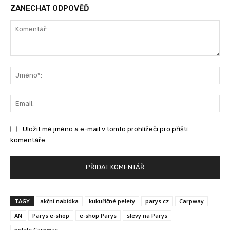
ZANECHAT ODPOVĚĎ
Komentář:
Jm
Ema
Uložit mé jméno a e-mail v tomto prohlížeči pro příští
komentáře.
TAGY
akční nabídka
kukuřičné pelety
parys.cz
Carpway
AN
Parys e-shop
e-shop Parys
slevy na Parys
pelety Carpway