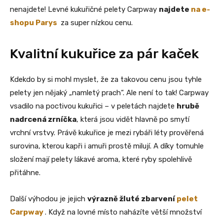
nenajdete! Levné kukuřičné pelety Carpway
najdete
na e-
shopu Parys
za super nízkou cenu.
Kvalitní kukuřice za pár kaček
Kdekdo by si mohl myslet, že za takovou cenu jsou tyhle
pelety jen nějaký „namletý prach“. Ale není to tak! Carpway
vsadilo na poctivou kukuřici – v peletách najdete
hrubě
nadrcená zrníčka
, která jsou vidět hlavně po smytí
vrchní vrstvy. Právě kukuřice je mezi rybáři léty prověřená
surovina, kterou kapři i amuři prostě milují. A díky tomuhle
složení mají pelety lákavé aroma, které ryby spolehlivě
přitáhne.
Další výhodou je jejich
výrazně žluté zbarvení
pelet
Carpway
. Když na lovné místo naházíte větší množství