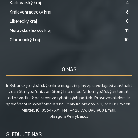
Karlovarský kraj
4
Královehradecký kraj
6
Liberecký kraj
0
Moravskoslezský kraj
11
Olomoucký kraj
10
O NÁS
InRybar.cz je rybářský online magazín plný zpravodajství a aktualit
ze světa rybaření, zaměřený i na celou řadou rybářských témat,
od návodů až po recenze rybářských potřeb. Provozovatelem je
společnost InRybář Media s.r.o., Malý Koloredov 761, 738 01 Frýdek-
Místek, IČ: 05647371; Tel.: +420 776 090 900 Email:
plasgura@inrybar.cz
SLEDUJTE NÁS