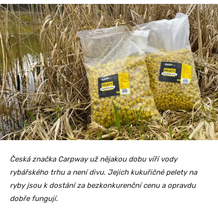
Česká značka Carpway už nějakou dobu víří vody
rybářského trhu a není divu. Jejich kukuřičné pelety na
ryby jsou k dostání za bezkonkurenční cenu a opravdu
dobře fungují.