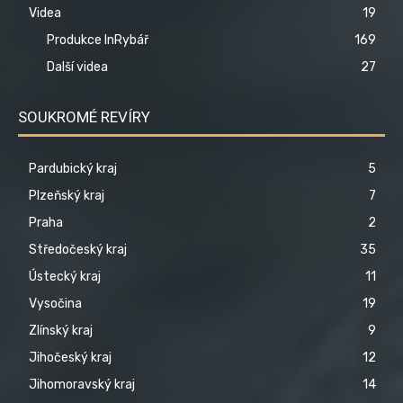
Videa
19
Produkce InRybář
169
Další videa
27
SOUKROMÉ REVÍRY
Pardubický kraj
5
Plzeňský kraj
7
Praha
2
Středočeský kraj
35
Ústecký kraj
11
Vysočina
19
Zlínský kraj
9
Jihočeský kraj
12
Jihomoravský kraj
14