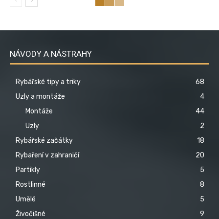
NÁVODY A NÁSTRAHY
Rybářské tipy a triky
68
Uzly a montáže
4
Montáže
44
Uzly
2
Rybářské začátky
18
Rybaření v zahraničí
20
Partikly
5
Rostlinné
8
Umělé
5
Živočišné
9