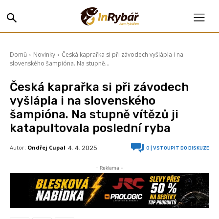
Domů
Novinky
Česká kaprařka si při závodech vyšlápla i na
slovenského šampióna. Na stupně...
Česká kaprařka si při závodech
vyšlápla i na slovenského
šampióna. Na stupně vítězů ji
katapultovala poslední ryba
Autor:
Ondřej Cupal
4. 4. 2025
0
| VSTOUPIT DO DISKUZE
- Reklama -