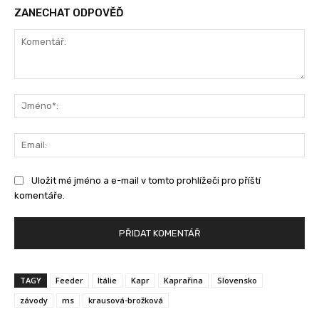
ZANECHAT ODPOVĚĎ
Komentář:
Jm
Ema
Uložit mé jméno a e-mail v tomto prohlížeči pro příští
komentáře.
TAGY
Feeder
Itálie
Kapr
Kaprařina
Slovensko
závody
ms
krausová-brožková