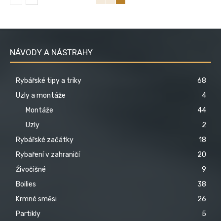
NÁVODY A NÁSTRAHY
Rybářské tipy a triky
68
Uzly a montáže
4
Montáže
44
Uzly
2
Rybářské začátky
18
Rybaření v zahraničí
20
Živočišné
9
Boilies
38
Krmné směsi
26
Partikly
5