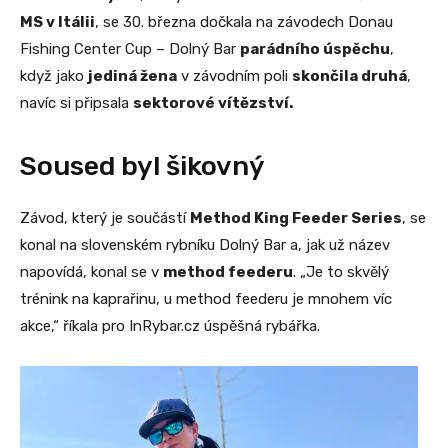
MS v Itálii
, se 30. března dočkala na závodech Donau
Fishing Center Cup – Dolný Bar
parádního úspěchu
,
když jako
jediná žena
v závodním poli
skončila druhá
,
navíc si připsala
sektorové vítězství.
Soused byl šikovný
Závod, který je součástí
Method King Feeder Series
, se
konal na slovenském rybníku Dolný Bar a, jak už název
napovídá, konal se v
method feederu
. „Je to skvělý
trénink na kaprařinu, u method feederu je mnohem víc
akce,“ říkala pro InRybar.cz úspěšná rybářka.