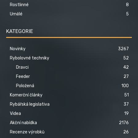
Rostlinné
8
Umělé
5
KATEGORIE
Novinky
3267
Rybolovné techniky
52
Dravci
42
Feeder
27
Položená
100
Komerční články
51
Rybářská legislativa
37
Videa
19
Akční nabídka
2176
Recenze výrobků
26