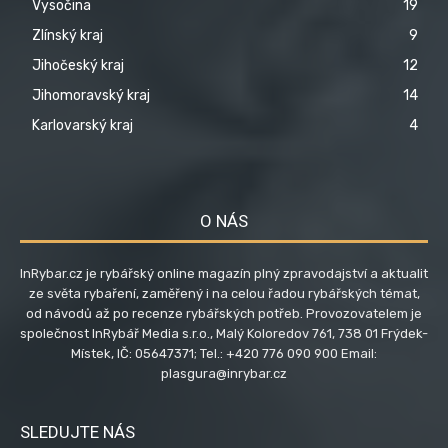
Vysočina
19
Zlínský kraj
9
Jihočeský kraj
12
Jihomoravský kraj
14
Karlovarský kraj
4
O NÁS
InRybar.cz je rybářský online magazín plný zpravodajství a aktualit
ze světa rybaření, zaměřený i na celou řadou rybářských témat,
od návodů až po recenze rybářských potřeb. Provozovatelem je
společnost InRybář Media s.r.o., Malý Koloredov 761, 738 01 Frýdek-
Místek, IČ: 05647371; Tel.: +420 776 090 900 Email:
plasgura@inrybar.cz
SLEDUJTE NÁS