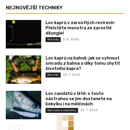
NEJNOVĚJŠÍ TECHNIKY
Lov kaprů v zarostlých revírech:
Přelstěte monstra ze zarostlé
džungle!
5. 8. 2026
Novinky
Lov kaprů na bahně: jak se vyhnout
smradu z bahna a díky tomu chytit
životního kapra?
26. 7. 2026
Novinky
Lov candátů v létě: s touto
nástrahou se jim dostanete na
kobylku i na mělčinách
23. 7. 2026
Návnady a nástrahy