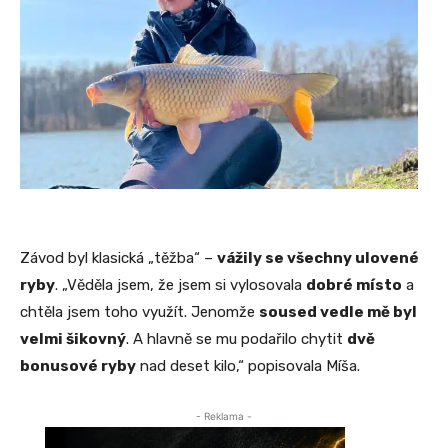
Závod byl klasická „těžba“ –
vážily se všechny ulovené
ryby
. „Věděla jsem, že jsem si vylosovala
dobré místo
a
chtěla jsem toho využít. Jenomže
soused vedle mě byl
velmi šikovný
. A hlavně se mu podařilo chytit
dvě
bonusové ryby
nad deset kilo,“ popisovala Míša.
- Reklama -