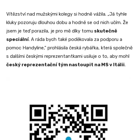
Vítězství nad mužskými kolegy si hodně vážila. „Já tyhle
kluky pozoruju dlouhou dobu a hodně se od nich učím. Že
jsem je teď porazila, je pro mě díky tomu
skutečně
speciální
. A ráda bych také poděkovala za podporu a
pomoc Handyline,“ prohlásila česká rybářka, která společně
s dalšími českými reprezentantkami usiluje o to, aby mohl
český reprezentační tým nastoupit na MS v Itálii
.