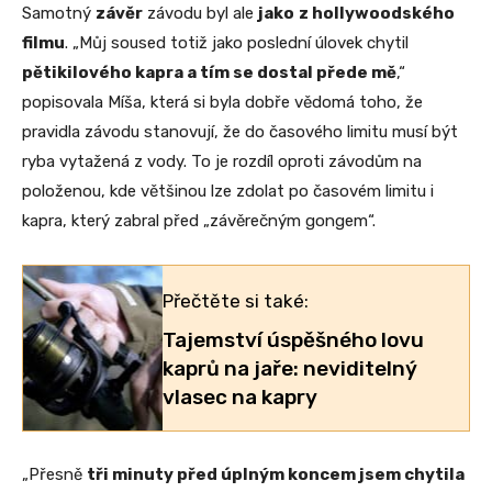
Samotný
závěr
závodu byl ale
jako
z hollywoodského
filmu
. „Můj soused totiž jako poslední úlovek chytil
pětikilového kapra a tím se dostal přede mě
,“
popisovala Míša, která si byla dobře vědomá toho, že
pravidla závodu stanovují, že do časového limitu musí být
ryba vytažená z vody. To je rozdíl oproti závodům na
položenou, kde většinou lze zdolat po časovém limitu i
kapra, který zabral před „závěrečným gongem“.
Přečtěte si také:
Tajemství úspěšného lovu
kaprů na jaře: neviditelný
vlasec na kapry
„Přesně
tři minuty před úplným koncem jsem chytila