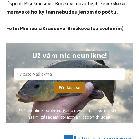
Úspěch Míši Krausové-Brožkové dává tušit, že
české a
moravské holky tam nebudou jenom do počtu.
Foto: Michaela Krausová-Brožková (se svolením)
Už vám nic neunikne!
Přihlásit se
Přihlášením k odběru našeho newsletteru souhlasíte s
našimi
zásadami zpracování osobních údajů