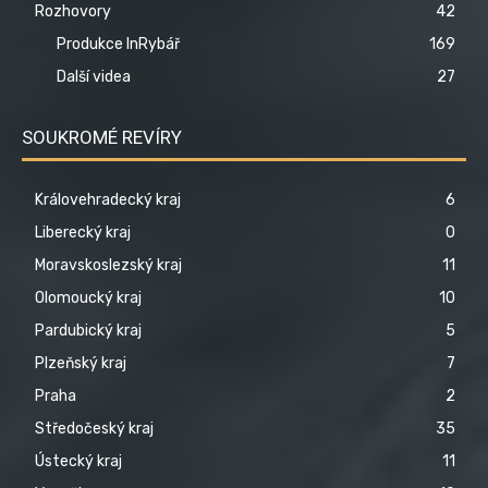
Rozhovory
42
Produkce InRybář
169
Další videa
27
SOUKROMÉ REVÍRY
Královehradecký kraj
6
Liberecký kraj
0
Moravskoslezský kraj
11
Olomoucký kraj
10
Pardubický kraj
5
Plzeňský kraj
7
Praha
2
Středočeský kraj
35
Ústecký kraj
11