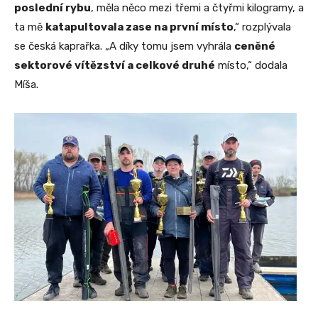
poslední rybu
, měla něco mezi třemi a čtyřmi kilogramy, a
ta mě
katapultovala zase na první místo
,“ rozplývala
se česká kaprařka. „A díky tomu jsem vyhrála
ceněné
sektorové vítězství a celkové druhé
místo,“ dodala
Míša.