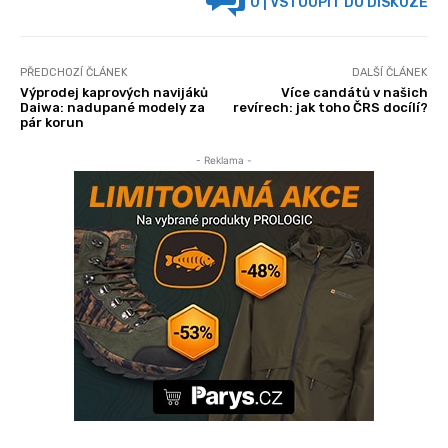
0
| VSTOUPIT DO DISKUZE
PŘEDCHOZÍ ČLÁNEK
DALŠÍ ČLÁNEK
Výprodej kaprových navijáků
Více candátů v našich
Daiwa: nadupané modely za
revírech: jak toho ČRS docílí?
pár korun
- Reklama -