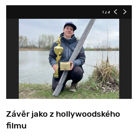
1
z 4
Závěr jako z hollywoodského
filmu