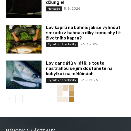
džungle!
5. 8. 2026
Montáže
Lov kaprů na bahně: jak se vyhnout
smradu z bahna a díky tomu chytit
životního kapra?
26. 7. 2026
Rybolovné techniky
Lov candátů v létě: s touto
nástrahou se jim dostanete na
kobylku i na mělčinách
23. 7. 2026
Rybolovné techniky
NÁVODY A NÁSTRAHY