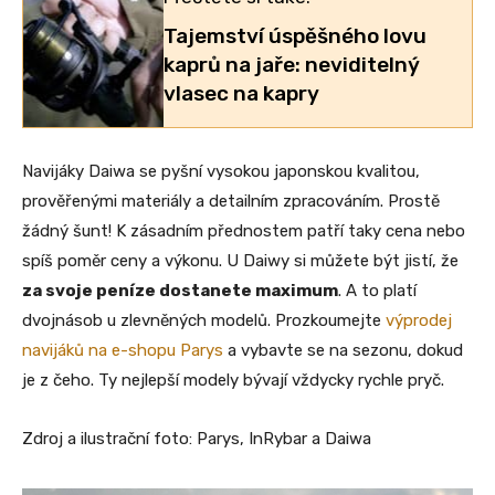
Tajemství úspěšného lovu
kaprů na jaře: neviditelný
vlasec na kapry
Navijáky Daiwa se pyšní vysokou japonskou kvalitou,
prověřenými materiály a detailním zpracováním. Prostě
žádný šunt! K zásadním přednostem patří taky cena nebo
spíš poměr ceny a výkonu. U Daiwy si můžete být jistí, že
za svoje peníze dostanete maximum
. A to platí
dvojnásob u zlevněných modelů. Prozkoumejte
výprodej
navijáků na e-shopu Parys
a vybavte se na sezonu, dokud
je z čeho. Ty nejlepší modely bývají vždycky rychle pryč.
Zdroj a ilustrační foto: Parys, InRybar a Daiwa