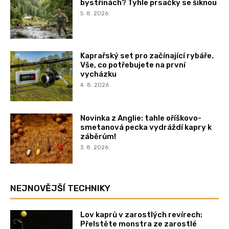
bystřinách? Tyhle prsačky se šiknou
5. 8. 2026
Kaprařský set pro začínající rybáře.
Vše, co potřebujete na první
vycházku
4. 8. 2026
Novinka z Anglie: tahle oříškovo-
smetanová pecka vydráždí kapry k
záběrům!
3. 8. 2026
NEJNOVĚJŠÍ TECHNIKY
Lov kaprů v zarostlých revírech:
Přelstěte monstra ze zarostlé