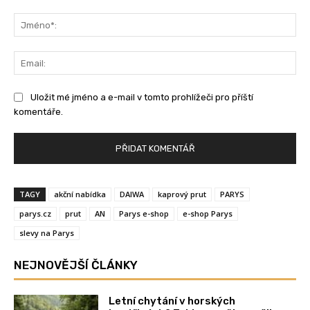
Komentář:
Jm
Ema
Uložit mé jméno a e-mail v tomto prohlížeči pro příští
komentáře.
TAGY
akční nabídka
DAIWA
kaprový prut
PARYS
parys.cz
prut
AN
Parys e-shop
e-shop Parys
slevy na Parys
NEJNOVĚJŠÍ ČLÁNKY
Letní chytání v horských