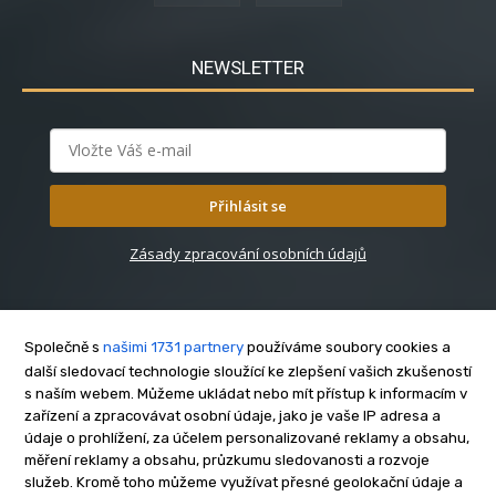
NEWSLETTER
Přihlásit se
Zásady zpracování osobních údajů
Společně s
našimi 1731 partnery
používáme soubory cookies a
další sledovací technologie sloužící ke zlepšení vašich zkušeností
s naším webem. Můžeme ukládat nebo mít přístup k informacím v
O nás
zařízení a zpracovávat osobní údaje, jako je vaše IP adresa a
Kontakt
údaje o prohlížení, za účelem personalizované reklamy a obsahu,
měření reklamy a obsahu, průzkumu sledovanosti a rozvoje
Reklama
služeb. Kromě toho můžeme využívat přesné geolokační údaje a
Zásady soukromí