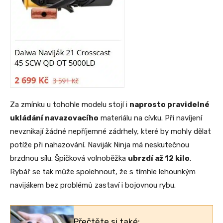
Za zmínku u tohohle modelu stojí i
naprosto pravidelné
ukládání navazovacího
materiálu na cívku. Při navíjení
nevznikají žádné nepříjemné zádrhely, které by mohly dělat
potíže při nahazování. Naviják Ninja má neskutečnou
brzdnou sílu. Špičková volnoběžka
ubrzdí až 12 kilo
.
Rybář se tak může spolehnout, že s tímhle lehounkým
navijákem bez problémů zastaví i bojovnou rybu.
Přečtěte si také: