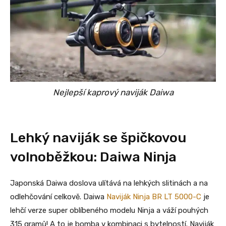
Nejlepší kaprový naviják Daiwa
Lehký naviják se špičkovou
volnoběžkou: Daiwa Ninja
Japonská Daiwa doslova ulítává na lehkých slitinách a na
odlehčování celkově. Daiwa
Naviják Ninja BR LT 5000-C
je
lehčí verze super oblíbeného modelu Ninja a váží pouhých
315 gramů! A to je bomba v kombinaci s bytelností. Naviják