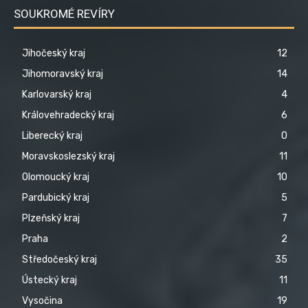
SOUKROMÉ REVÍRY
Jihočeský kraj
12
Jihomoravský kraj
14
Karlovarský kraj
4
Královehradecký kraj
6
Liberecký kraj
0
Moravskoslezský kraj
11
Olomoucký kraj
10
Pardubický kraj
5
Plzeňský kraj
7
Praha
2
Středočeský kraj
35
Ústecký kraj
11
Vysočina
19