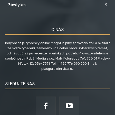
Zlínský kraj
9
O NÁS
InRybar.cz je rybářský online magazín plný zpravodajství a aktualit
ze světa rybaření, zaměřený i na celou řadou rybářských témat,
od návodů až po recenze rybářských potřeb. Provozovatelem je
společnost InRybář Media s.r.o., Malý Koloredov 761, 738 01 Frýdek-
Místek, IČ: 05647371; Tel.: +420 776 090 900 Email:
plasgura@inrybar.cz
SLEDUJTE NÁS