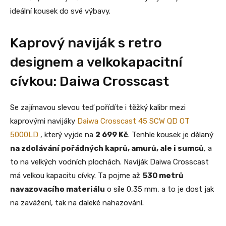
ideální kousek do své výbavy.
Kaprový naviják s retro
designem a velkokapacitní
cívkou: Daiwa Crosscast
Se zajímavou slevou teď pořídíte i těžký kalibr mezi
kaprovými navijáky
Daiwa Crosscast 45 SCW QD OT
5000LD
, který vyjde na
2 699 Kč
. Tenhle kousek je dělaný
na zdolávání pořádných kaprů, amurů, ale i sumců
, a
to na velkých vodních plochách. Naviják Daiwa Crosscast
má velkou kapacitu cívky. Ta pojme až
530 metrů
navazovacího materiálu
o síle 0,35 mm, a to je dost jak
na zavážení, tak na daleké nahazování.