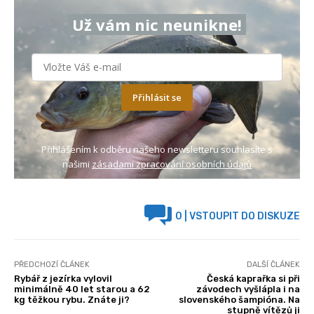
Už vám nic neunikne!
Přihlásit se
Přihlášením k odběru našeho newsletteru souhlasíte s
našimi
zásadami zpracování osobních údajů
0
| VSTOUPIT DO DISKUZE
PŘEDCHOZÍ ČLÁNEK
DALŠÍ ČLÁNEK
Rybář z jezírka vylovil
Česká kaprařka si při
minimálně 40 let starou a 62
závodech vyšlápla i na
kg těžkou rybu. Znáte ji?
slovenského šampióna. Na
stupně vítězů ji