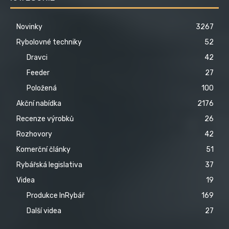
Novinky
3267
Rybolovné techniky
52
Dravci
42
Feeder
27
Položená
100
Akční nabídka
2176
Recenze výrobků
26
Rozhovory
42
Komerční články
51
Rybářská legislativa
37
Videa
19
Produkce InRybář
169
Další videa
27