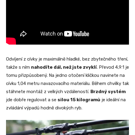
Odvíjení z cívky je maximálně hladké, bez zbytečného tření,
takže s ním
nahodíte dál, než jste zvyklí
. Převod 4,9:1 je
tomu přizpůsobený. Na jedno otočení kličkou navinete na
cívku 1,04 metru navazovacího materiálu. Během chvilky tak
stáhnete montáž z velkých vzdáleností.
Brzdný systém
jde dobře regulovat a se
silou 15 kilogramů
je ideální na
zvládání výpadů hodně divokých ryb.