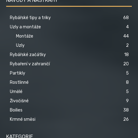
Rybářské tipy a triky
68
Uzly a montáže
4
Montáže
44
Uzly
2
Rybářské začátky
18
Rybaření v zahraničí
20
Partikly
5
Rostlinné
8
Umělé
5
Živočišné
9
Boilies
38
Krmné směsi
26
KATEGORIE