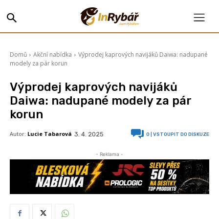
Domů
Akční nabídka
Výprodej kaprových navijáků Daiwa: nadupané
modely za pár korun
Výprodej kaprových navijáků
Daiwa: nadupané modely za pár
korun
Autor:
Lucie Tabarová
3. 4. 2025
0
| VSTOUPIT DO DISKUZE
- Reklama -