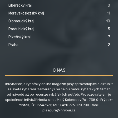
Liberecký kraj
0
Moravskoslezský kraj
11
Olomoucký kraj
10
Pardubický kraj
5
Plzeňský kraj
7
Praha
2
O NÁS
InRybar.cz je rybářský online magazín plný zpravodajství a aktualit
ze světa rybaření, zaměřený i na celou řadou rybářských témat,
od návodů až po recenze rybářských potřeb. Provozovatelem je
společnost InRybář Media s.r.o., Malý Koloredov 761, 738 01 Frýdek-
Místek, IČ: 05647371; Tel.: +420 776 090 900 Email:
plasgura@inrybar.cz