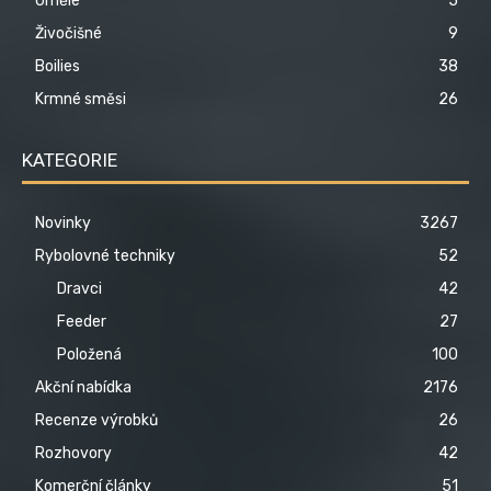
Umělé
5
Živočišné
9
Boilies
38
Krmné směsi
26
KATEGORIE
Novinky
3267
Rybolovné techniky
52
Dravci
42
Feeder
27
Položená
100
Akční nabídka
2176
Recenze výrobků
26
Rozhovory
42
Komerční články
51