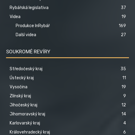
Rybářská legislativa
37
Videa
19
Produkce InRybář
169
Další videa
27
SOUKROMÉ REVÍRY
Středočeský kraj
35
Ústecký kraj
11
Vysočina
19
Zlínský kraj
9
Jihočeský kraj
12
Jihomoravský kraj
14
Karlovarský kraj
4
Královehradecký kraj
6