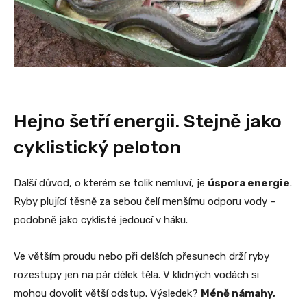
Hejno šetří energii. Stejně jako
cyklistický peloton
Další důvod, o kterém se tolik nemluví, je
úspora energie
.
Ryby plující těsně za sebou čelí menšímu odporu vody –
podobně jako cyklisté jedoucí v háku.
Ve větším proudu nebo při delších přesunech drží ryby
rozestupy jen na pár délek těla. V klidných vodách si
mohou dovolit větší odstup. Výsledek?
Méně námahy,