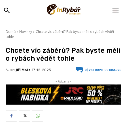
Domů
Novinky
Chcete víc záběrů? Pak byste měli o rybách vědět
tohle
Chcete víc záběrů? Pak byste měli
o rybách vědět tohle
Autor:
Jiří Mráz
17. 12. 2025
0
| VSTOUPIT DO DISKUZE
- Reklama -