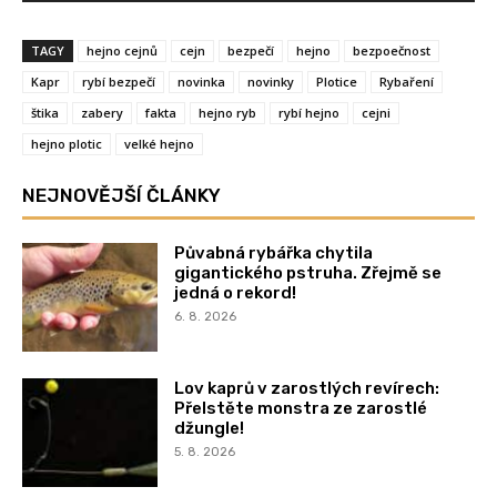
TAGY
hejno cejnů
cejn
bezpečí
hejno
bezpoečnost
Kapr
rybí bezpečí
novinka
novinky
Plotice
Rybaření
štika
zabery
fakta
hejno ryb
rybí hejno
cejni
hejno plotic
velké hejno
NEJNOVĚJŠÍ ČLÁNKY
Půvabná rybářka chytila
gigantického pstruha. Zřejmě se
jedná o rekord!
6. 8. 2026
Lov kaprů v zarostlých revírech:
Přelstěte monstra ze zarostlé
džungle!
5. 8. 2026