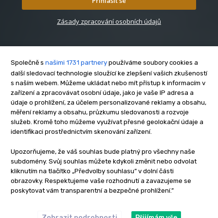
Přihlásit se
Zásady zpracování osobních údajů
Společně s
našimi 1731 partnery
používáme soubory cookies a
další sledovací technologie sloužící ke zlepšení vašich zkušeností
s naším webem. Můžeme ukládat nebo mít přístup k informacím v
O nás
zařízení a zpracovávat osobní údaje, jako je vaše IP adresa a
Kontakt
údaje o prohlížení, za účelem personalizované reklamy a obsahu,
měření reklamy a obsahu, průzkumu sledovanosti a rozvoje
Reklama
služeb. Kromě toho můžeme využívat přesné geolokační údaje a
Zásady soukromí
identifikaci prostřednictvím skenování zařízení.
Privacy policy
Upozorňujeme, že váš souhlas bude platný pro všechny naše
Cookies
subdomény. Svůj souhlas můžete kdykoli změnit nebo odvolat
Etický kodex
kliknutím na tlačítko „Předvolby souhlasu” v dolní části
Redakce
obrazovky. Respektujeme vaše rozhodnutí a zavazujeme se
poskytovat vám transparentní a bezpečné prohlížení.”
Copyright © www.inrybar.cz 2013 - 2026 | Na veškerý materiál,
který je zde uveřejněný, se vztahují autorská práva. Redakce
InRybar.cz.
Zobrazit podrobnosti
Přijímám vše