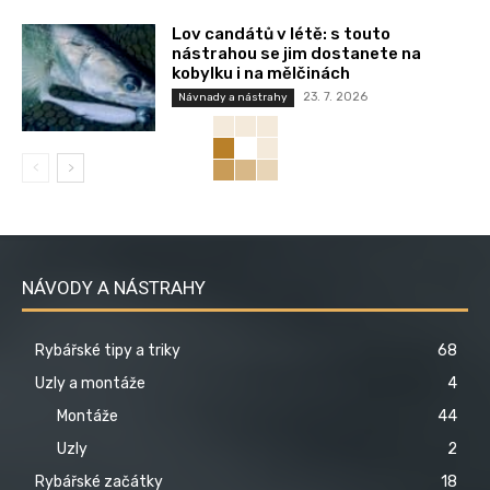
Lov candátů v létě: s touto
nástrahou se jim dostanete na
kobylku i na mělčinách
23. 7. 2026
Návnady a nástrahy
NÁVODY A NÁSTRAHY
Rybářské tipy a triky
68
Uzly a montáže
4
Montáže
44
Uzly
2
Rybářské začátky
18