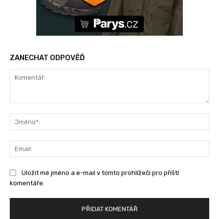
ZANECHAT ODPOVĚĎ
Komentář:
Jm
Ema
Uložit mé jméno a e-mail v tomto prohlížeči pro příští
komentáře.