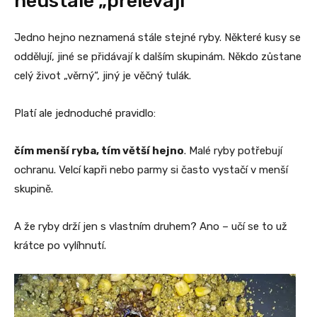
neustále „přelévají“
Jedno hejno neznamená stále stejné ryby. Některé kusy se
oddělují, jiné se přidávají k dalším skupinám. Někdo zůstane
celý život „věrný“, jiný je věčný tulák.
Platí ale jednoduché pravidlo:
čím menší ryba, tím větší hejno
. Malé ryby potřebují
ochranu. Velcí kapři nebo parmy si často vystačí v menší
skupině.
A že ryby drží jen s vlastním druhem? Ano – učí se to už
krátce po vylíhnutí.