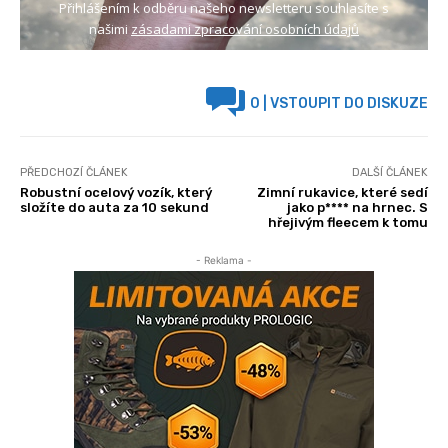
Přihlášením k odběru našeho newsletteru souhlasíte s
našimi
zásadami zpracování osobních údajů
0
| VSTOUPIT DO DISKUZE
PŘEDCHOZÍ ČLÁNEK
DALŠÍ ČLÁNEK
Robustní ocelový vozík, který
Zimní rukavice, které sedí
složíte do auta za 10 sekund
jako p**** na hrnec. S
hřejivým fleecem k tomu
- Reklama -