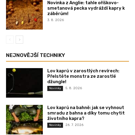
Novinka z Anglie: tahle oříškovo-
smetanová pecka vydráždí kapry k
záběrům!
3. 8. 2026
NEJNOVĚJŠÍ TECHNIKY
Lov kaprů v zarostlých revírech:
Přelstěte monstra ze zarostlé
džungle!
5. 8. 2026
Novinky
Lov kaprů na bahně: jak se vyhnout
smradu z bahna a díky tomu chytit
životního kapra?
26. 7. 2026
Novinky