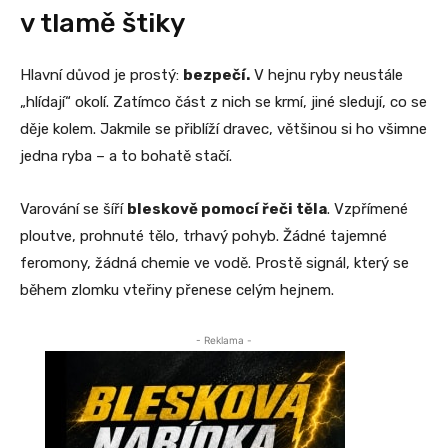
v tlamě štiky
Hlavní důvod je prostý:
bezpečí.
V hejnu ryby neustále
„hlídají“ okolí. Zatímco část z nich se krmí, jiné sledují, co se
děje kolem. Jakmile se přiblíží dravec, většinou si ho všimne
jedna ryba – a to bohatě stačí.
Varování se šíří
bleskově pomocí řeči těla
. Vzpřímené
ploutve, prohnuté tělo, trhavý pohyb. Žádné tajemné
feromony, žádná chemie ve vodě. Prostě signál, který se
během zlomku vteřiny přenese celým hejnem.
- Reklama -