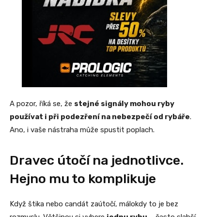
A pozor, říká se, že
stejné signály mohou ryby
používat i při podezření na nebezpečí od rybáře
.
Ano, i vaše nástraha může spustit poplach.
Dravec útočí na jednotlivce.
Hejno mu to komplikuje
Když štika nebo candát zaútočí, málokdy to je bez
rozmyslu. Většinou si vybere
jednu rybu
– často slabší,