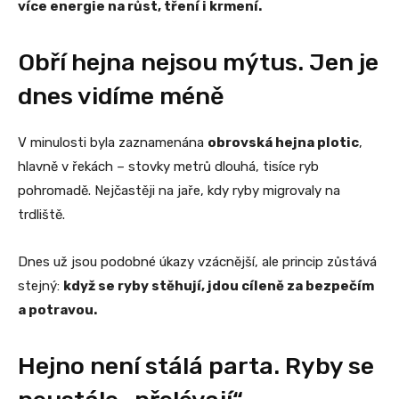
více energie na růst, tření i krmení.
Obří hejna nejsou mýtus. Jen je
dnes vidíme méně
V minulosti byla zaznamenána
obrovská hejna plotic
,
hlavně v řekách – stovky metrů dlouhá, tisíce ryb
pohromadě. Nejčastěji na jaře, kdy ryby migrovaly na
trdliště.
Dnes už jsou podobné úkazy vzácnější, ale princip zůstává
stejný:
když se ryby stěhují, jdou cíleně za bezpečím
a potravou.
Hejno není stálá parta. Ryby se