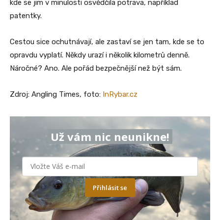
kde se jim v minulosti osvědčila potrava, například
patentky.
Cestou sice ochutnávají, ale zastaví se jen tam, kde se to
opravdu vyplatí. Někdy urazí i několik kilometrů denně.
Náročné? Ano. Ale pořád bezpečnější než být sám.
Zdroj: Angling Times, foto:
InRybar.cz
Už vám nic neunikne!
Přihlásit se