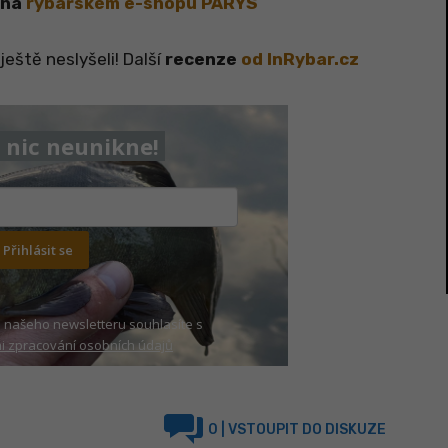
 na
rybářském e-shopu PARYS
ještě neslyšeli! Další
recenze
od InRybar.cz
nic neunikne!
Přihlásit se
 našeho newsletteru souhlasíte s
 zpracování osobních údajů
0
| VSTOUPIT DO DISKUZE