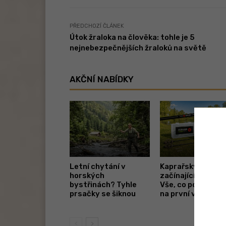
PŘEDCHOZÍ ČLÁNEK
Útok žraloka na člověka: tohle je 5
nejnebezpečnějších žraloků na světě
AKČNÍ NABÍDKY
Letní chytání v
Kaprařský set pr
horských
začínající rybáře.
bystřinách? Tyhle
Vše, co potřebuje
prsačky se šiknou
na první vycházk