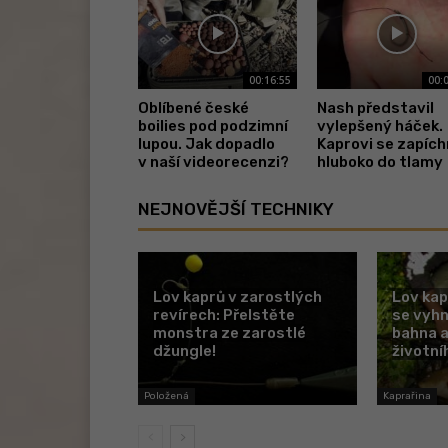
00:16:55
00:
Oblíbené české
Nash představil
boilies pod podzimní
vylepšený háček.
lupou. Jak dopadlo
Kaprovi se zapíc
v naší videorecenzi?
hluboko do tlamy
NEJNOVĚJŠÍ TECHNIKY
Lov kaprů v zarostlých
Lov kap
revírech: Přelstěte
se vyh
monstra ze zarostlé
bahna a
džungle!
životní
Položená
Kaprařina