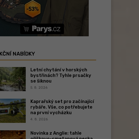
KČNÍ NABÍDKY
Letní chytání v horských
bystřinách? Tyhle prsačky
se šiknou
5. 8. 2026
Kaprařský set pro začínající
rybáře. Vše, co potřebujete
na první vycházku
4. 8. 2026
Novinka z Anglie: tahle
oříškovo-smetanová pecka