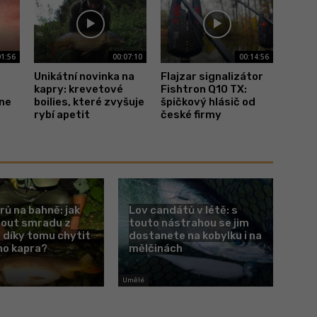
01:56
00:07:10
00:14:56
Unikátní novinka na
Flajzar signalizátor
kapry: krevetové
Fishtron Q10 TX:
hne
boilies, které zvyšuje
špičkový hlásič od
rybí apetit
české firmy
rů na bahně: jak
Lov candátů v létě: s
nout smradu z
touto nástrahou se jim
 díky tomu chytit
dostanete na kobylku i na
ho kapra?
mělčinách
Umělé