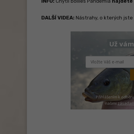
INFO:
Chytil boilies Pandemia
najdete
DALŠÍ VIDEA:
Nástrahy, o kterých jste 
Už vám 
Přihlášením k odběru
našimi
zásadami