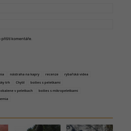
Jméno:
Email:
o příští komentáře.
mia
nástraha na kapry
recenze
rybařská videa
sky trh
Chytil
boilies s peletkami
s obalene v peletkach
boilies s mikropeletkami
ndemia