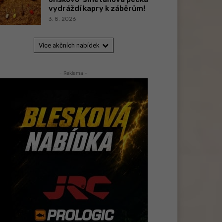
vydráždí kapry k záběrům!
3. 8. 2026
Více akčních nabídek
- Reklama -