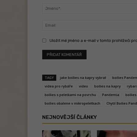
Uložit mé jméno a e-mail v tomto prohlížeči pr
TAGY
jake boilies na kapry vybrat
boilies Pande
videa pro rybáře
video
boilies na kapry
rybar
boilies s peletkami na povrchu
Pandemia
boilie
boilies obalene v mikropeletkach
Chytil Boilies Pa
NEJNOVĚJŠÍ ČLÁNKY