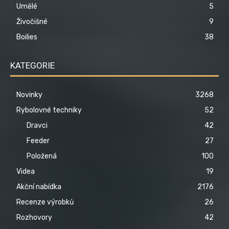
Umělé
5
Živočišné
9
Boilies
38
KATEGORIE
Novinky
3268
Rybolovné techniky
52
Dravci
42
Feeder
27
Položená
100
Videa
19
Akční nabídka
2176
Recenze výrobků
26
Rozhovory
42