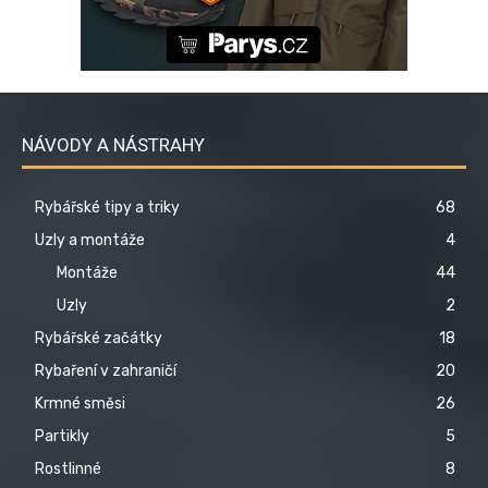
NÁVODY A NÁSTRAHY
Rybářské tipy a triky
68
Uzly a montáže
4
Montáže
44
Uzly
2
Rybářské začátky
18
Rybaření v zahraničí
20
Krmné směsi
26
Partikly
5
Rostlinné
8