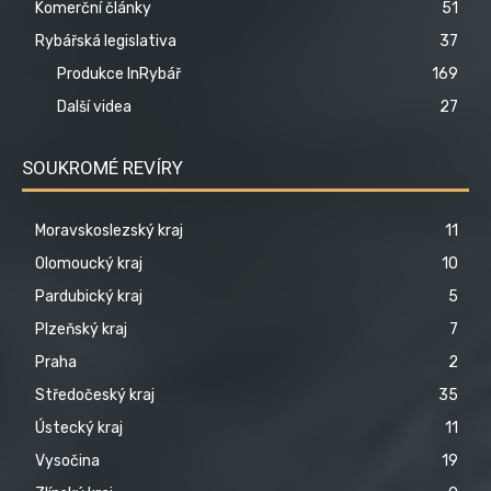
Komerční články
51
Rybářská legislativa
37
Produkce InRybář
169
Další videa
27
SOUKROMÉ REVÍRY
Moravskoslezský kraj
11
Olomoucký kraj
10
Pardubický kraj
5
Plzeňský kraj
7
Praha
2
Středočeský kraj
35
Ústecký kraj
11
Vysočina
19