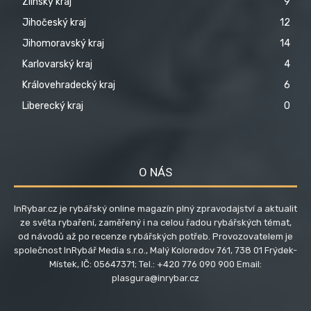
Zlínský kraj
9
Jihočeský kraj
12
Jihomoravský kraj
14
Karlovarský kraj
4
Královehradecký kraj
6
Liberecký kraj
0
O NÁS
InRybar.cz je rybářský online magazín plný zpravodajství a aktualit
ze světa rybaření, zaměřený i na celou řadou rybářských témat,
od návodů až po recenze rybářských potřeb. Provozovatelem je
společnost InRybář Media s.r.o., Malý Koloredov 761, 738 01 Frýdek-
Místek, IČ: 05647371; Tel.: +420 776 090 900 Email:
plasgura@inrybar.cz