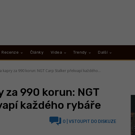
Recenze
Články
Videa
Trendy
Další
a kapry za 990 korun: NGT Carp Stalker překvapí každého...
y za 990 korun: NGT
vapí každého rybáře
0
| VSTOUPIT DO DISKUZE