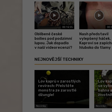
00:16:55
00:
Oblíbené české
Nash představil
boilies pod podzimní
vylepšený háček.
lupou. Jak dopadlo
Kaprovi se zapíc
v naší videorecenzi?
hluboko do tlamy
NEJNOVĚJŠÍ TECHNIKY
Lov kaprů v zarostlých
Lov kap
revírech: Přelstěte
se vyh
monstra ze zarostlé
bahna a
džungle!
životní
Novinky
Novinky