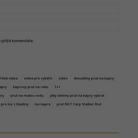
Jméno:
Email:
o příští komentáře.
řská videa
videa pro rybáře
video
dvoudilny prut na kapry
apry
kaprovy prut na reku
1+1
pry
prut na malou vodu
jaky deleny prut na kapry vybrat
 pro lov z hladiny
lov kapra
prut NGT Carp Stalker Rod