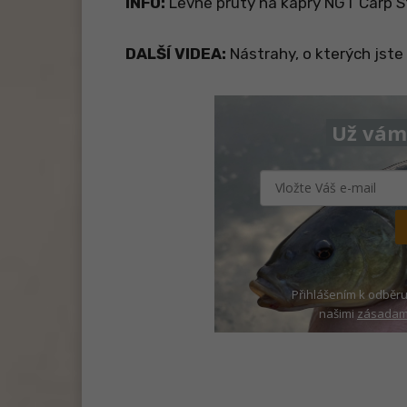
INFO:
Levné pruty na kapry NGT Carp S
DALŠÍ VIDEA:
Nástrahy, o kterých jste 
Už vám 
Přihlášením k odběru
našimi
zásadami