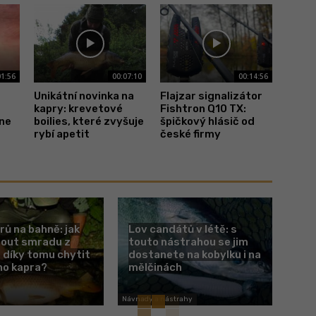
01:56
00:07:10
00:14:56
Unikátní novinka na
Flajzar signalizátor
kapry: krevetové
Fishtron Q10 TX:
hne
boilies, které zvyšuje
špičkový hlásič od
rybí apetit
české firmy
rů na bahně: jak
Lov candátů v létě: s
nout smradu z
touto nástrahou se jim
 díky tomu chytit
dostanete na kobylku i na
ho kapra?
mělčinách
Návnady a nástrahy