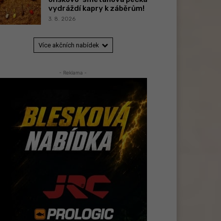
vydráždí kapry k záběrům!
3. 8. 2026
Více akčních nabídek
- Reklama -