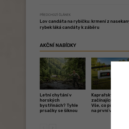
PŘEDCHOZÍ ČLÁNEK
Lov candáta na rybičku: krmení z naseka
rybek láká candáty k záběru
AKČNÍ NABÍDKY
Letní chytání v
Kaprařský set pr
horských
začínající rybáře.
bystřinách? Tyhle
Vše, co potřebuje
prsačky se šiknou
na první vycházk