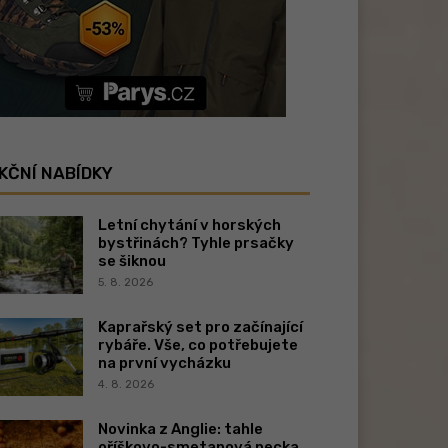
KČNÍ NABÍDKY
Letní chytání v horských
bystřinách? Tyhle prsačky
se šiknou
5. 8. 2026
Kaprařský set pro začínající
rybáře. Vše, co potřebujete
na první vycházku
4. 8. 2026
Novinka z Anglie: tahle
oříškovo-smetanová pecka