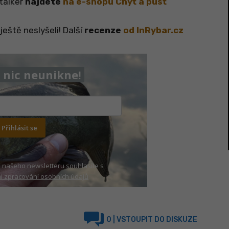
talker
najdete
na e-shopu Chyť a pusť
ještě neslyšeli! Další
recenze
od InRybar.cz
nic neunikne!
Přihlásit se
 našeho newsletteru souhlasíte s
 zpracování osobních údajů
0
| VSTOUPIT DO DISKUZE