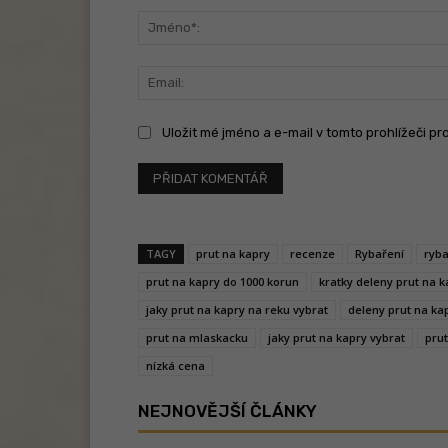
Uložit mé jméno a e-mail v tomto prohlížeči pr
TAGY
prut na kapry
recenze
Rybaření
ryba
prut na kapry do 1000 korun
kratky deleny prut na k
jaky prut na kapry na reku vybrat
deleny prut na ka
prut na mlaskacku
jaky prut na kapry vybrat
prut
nízká cena
NEJNOVĚJŠÍ ČLÁNKY