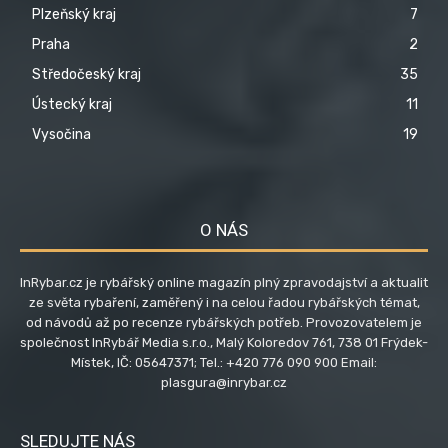
Plzeňský kraj
7
Praha
2
Středočeský kraj
35
Ústecký kraj
11
Vysočina
19
O NÁS
InRybar.cz je rybářský online magazín plný zpravodajství a aktualit
ze světa rybaření, zaměřený i na celou řadou rybářských témat,
od návodů až po recenze rybářských potřeb. Provozovatelem je
společnost InRybář Media s.r.o., Malý Koloredov 761, 738 01 Frýdek-
Místek, IČ: 05647371; Tel.: +420 776 090 900 Email:
plasgura@inrybar.cz
SLEDUJTE NÁS