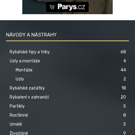
NÁVODY A NÁSTRAHY
Rybářské tipy a triky
68
Uzly a montáže
4
Montáže
44
Uzly
2
Rybářské začátky
18
Rybaření v zahraničí
20
Partikly
5
Rostlinné
8
Umělé
5
Živočišné
9