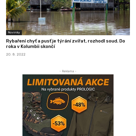
Novinky
Rybaření chyť a pusť je týrání zvířat, rozhodl soud. Do
roka v Kolumbii skončí
20. 8. 2022
- Reklama -