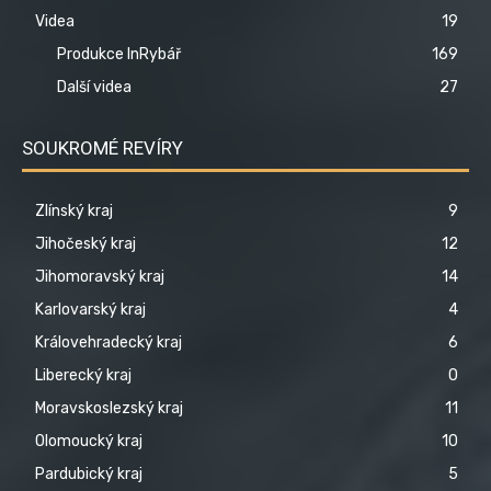
Videa
19
Produkce InRybář
169
Další videa
27
SOUKROMÉ REVÍRY
Zlínský kraj
9
Jihočeský kraj
12
Jihomoravský kraj
14
Karlovarský kraj
4
Královehradecký kraj
6
Liberecký kraj
0
Moravskoslezský kraj
11
Olomoucký kraj
10
Pardubický kraj
5