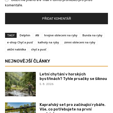
komentáře.
TAGY
Delphin
AN
hrejive obleceni na ryby
Bunda na ryby
e-shop Chyť a pusť
kalhoty na ryby
zimni obleceni na ryby
akční nabídka
chyť a pusť
NEJNOVĚJŠÍ ČLÁNKY
Letní chytání v horských
bystřinách? Tyhle prsačky se šiknou
5. 8. 2026
Kaprařský set pro začínající rybáře.
Vše, co potřebujete na první