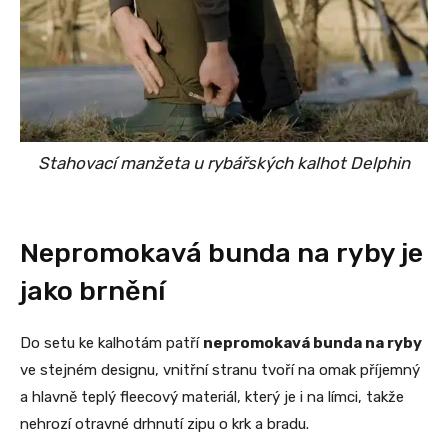
Stahovací manžeta u rybářských kalhot Delphin
Nepromokavá bunda na ryby je
jako brnění
Do setu ke kalhotám patří
nepromokavá bunda na ryby
ve stejném designu, vnitřní stranu tvoří na omak příjemný
a hlavně teplý fleecový materiál, který je i na límci, takže
nehrozí otravné drhnutí zipu o krk a bradu.