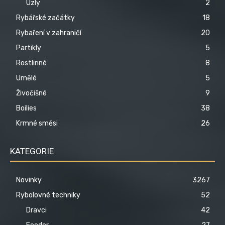
Uzly
2
Rybářské začátky
18
Rybaření v zahraničí
20
Partikly
5
Rostlinné
8
Umělé
5
Živočišné
9
Boilies
38
Krmné směsi
26
KATEGORIE
Novinky
3267
Rybolovné techniky
52
Dravci
42