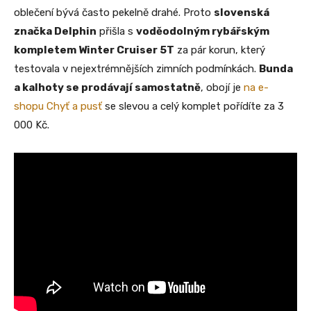
oblečení bývá často pekelně drahé. Proto
slovenská
značka Delphin
přišla s
voděodolným rybářským
kompletem Winter Cruiser 5T
za pár korun, který
testovala v nejextrémnějších zimních podmínkách.
Bunda
a kalhoty se prodávají samostatně
, obojí je
na e-
shopu Chyť a pusť
se slevou a celý komplet pořídíte za 3
000 Kč.