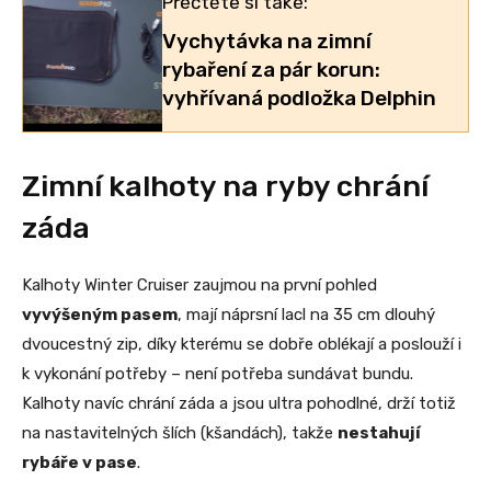
Přečtěte si také:
Vychytávka na zimní
rybaření za pár korun:
vyhřívaná podložka Delphin
Zimní kalhoty na ryby chrání
záda
Kalhoty Winter Cruiser zaujmou na první pohled
vyvýšeným pasem
, mají náprsní lacl na 35 cm dlouhý
dvoucestný zip, díky kterému se dobře oblékají a poslouží i
k vykonání potřeby – není potřeba sundávat bundu.
Kalhoty navíc chrání záda a jsou ultra pohodlné, drží totiž
na nastavitelných šlích (kšandách), takže
nestahují
rybáře v pase
.