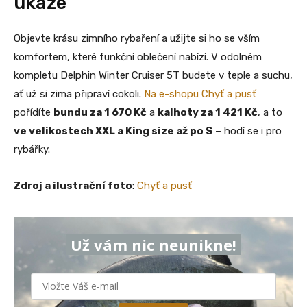
ukáže
Objevte krásu zimního rybaření a užijte si ho se vším
komfortem, které funkční oblečení nabízí. V odolném
kompletu Delphin Winter Cruiser 5T budete v teple a suchu,
ať už si zima připraví cokoli.
Na e-shopu Chyť a pusť
pořídíte
bundu za 1 670 Kč
a
kalhoty za 1 421 Kč
, a to
ve velikostech XXL a King size až po S
– hodí se i pro
rybářky.
Zdroj a ilustrační foto
:
Chyť a pusť
Už vám nic neunikne!