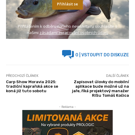
Přihlásit se
Přihlášením k odběru našeho newsletteru souhlasíte s
našimi
zásadami zpracování osobních údajů
0
| VSTOUPIT DO DISKUZE
PŘEDCHOZÍ ČLÁNEK
DALŠÍ ČLÁNEK
Carp Show Moravia 2025:
Zapisovat úlovky do mobilní
tradiční kaprařská akce se
aplikace bude možné už na
koná již tuto sobotu
jaře, říká projektový manažer
RISu Tomáš Kočica
- Reklama -