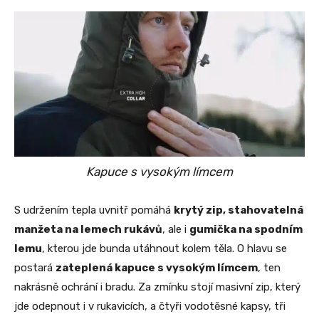
Kapuce s vysokým límcem
S udržením tepla uvnitř pomáhá
krytý zip, stahovatelná
manžeta na lemech rukávů
, ale i
gumička na spodním
lemu
, kterou jde bunda utáhnout kolem těla. O hlavu se
postará
zateplená kapuce s vysokým límcem
, ten
nakrásně ochrání i bradu. Za zmínku stojí masivní zip, který
jde odepnout i v rukavicích, a čtyři vodotěsné kapsy, tři