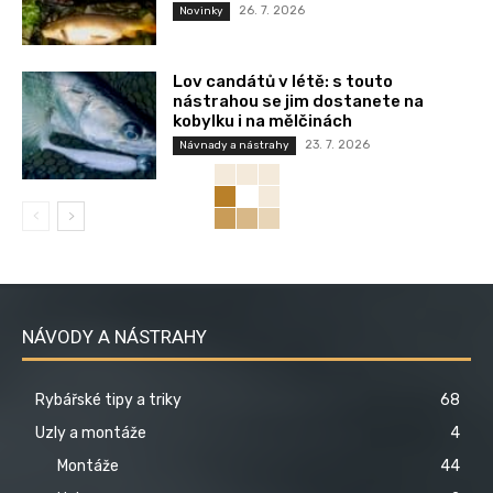
26. 7. 2026
Novinky
Lov candátů v létě: s touto
nástrahou se jim dostanete na
kobylku i na mělčinách
23. 7. 2026
Návnady a nástrahy
NÁVODY A NÁSTRAHY
Rybářské tipy a triky
68
Uzly a montáže
4
Montáže
44