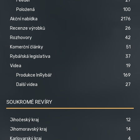
Feeder
27
Položená
100
Akční nabídka
2176
Recenze výrobků
26
Rozhovory
42
Komerční články
51
Rybářská legislativa
37
Videa
19
Produkce InRybář
169
Další videa
27
SOUKROMÉ REVÍRY
Jihočeský kraj
12
Jihomoravský kraj
14
Karlovarský kraj
4