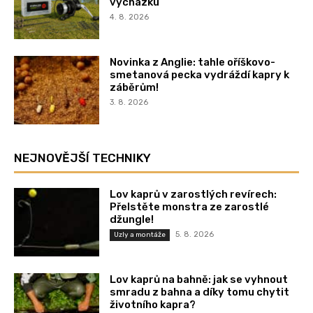
vycházku
4. 8. 2026
Novinka z Anglie: tahle oříškovo-
smetanová pecka vydráždí kapry k
záběrům!
3. 8. 2026
NEJNOVĚJŠÍ TECHNIKY
Lov kaprů v zarostlých revírech:
Přelstěte monstra ze zarostlé
džungle!
5. 8. 2026
Uzly a montáže
Lov kaprů na bahně: jak se vyhnout
smradu z bahna a díky tomu chytit
životního kapra?