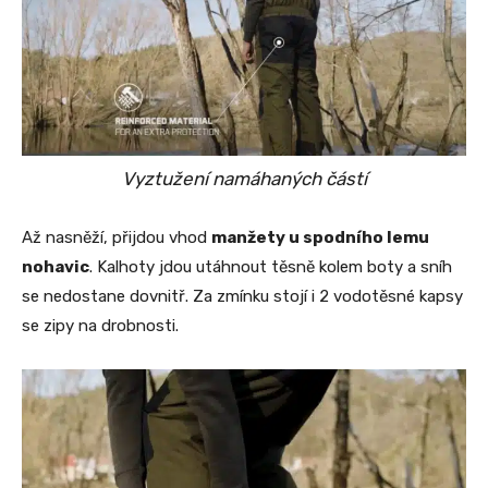
Vyztužení namáhaných částí
Až nasněží, přijdou vhod
manžety u spodního lemu
nohavic
. Kalhoty jdou utáhnout těsně kolem boty a sníh
se nedostane dovnitř. Za zmínku stojí i 2 vodotěsné kapsy
se zipy na drobnosti.