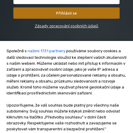
Přihlásit se
Zásady zpracování osobních údajů
Společně s
našimi 1731 partnery
používáme soubory cookies a
další sledovací technologie sloužící ke zlepšení vašich zkušeností
s naším webem. Můžeme ukládat nebo mít přístup k informacím v
O nás
zařízení a zpracovávat osobní údaje, jako je vaše IP adresa a
Kontakt
údaje o prohlížení, za účelem personalizované reklamy a obsahu,
měření reklamy a obsahu, průzkumu sledovanosti a rozvoje
Reklama
služeb. Kromě toho můžeme využívat přesné geolokační údaje a
Zásady soukromí
identifikaci prostřednictvím skenování zařízení.
Privacy policy
Upozorňujeme, že váš souhlas bude platný pro všechny naše
Cookies
subdomény. Svůj souhlas můžete kdykoli změnit nebo odvolat
Etický kodex
kliknutím na tlačítko „Předvolby souhlasu” v dolní části
Redakce
obrazovky. Respektujeme vaše rozhodnutí a zavazujeme se
poskytovat vám transparentní a bezpečné prohlížení.”