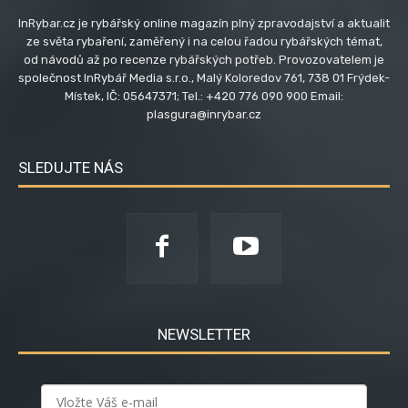
InRybar.cz je rybářský online magazín plný zpravodajství a aktualit
ze světa rybaření, zaměřený i na celou řadou rybářských témat,
od návodů až po recenze rybářských potřeb. Provozovatelem je
společnost InRybář Media s.r.o., Malý Koloredov 761, 738 01 Frýdek-
Místek, IČ: 05647371; Tel.: +420 776 090 900 Email:
plasgura@inrybar.cz
SLEDUJTE NÁS
NEWSLETTER