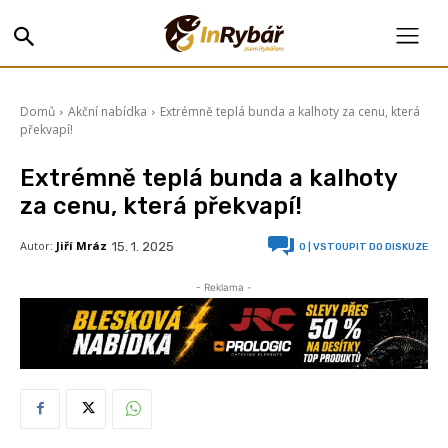
Domů
Akční nabídka
Extrémně teplá bunda a kalhoty za cenu, která
překvapí!
Extrémně teplá bunda a kalhoty
za cenu, která překvapí!
Autor:
Jiří Mráz
15. 1. 2025
0
| VSTOUPIT DO DISKUZE
- Reklama -