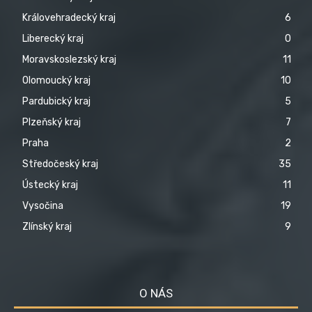
Královehradecký kraj
6
Liberecký kraj
0
Moravskoslezský kraj
11
Olomoucký kraj
10
Pardubický kraj
5
Plzeňský kraj
7
Praha
2
Středočeský kraj
35
Ústecký kraj
11
Vysočina
19
Zlínský kraj
9
O NÁS