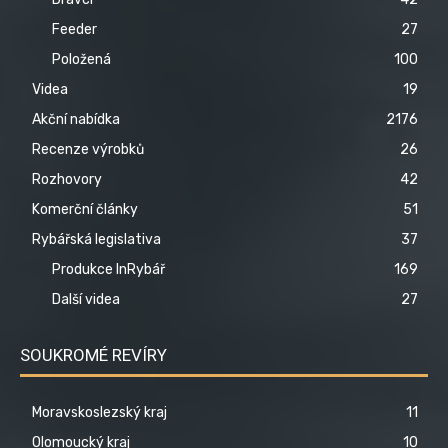
Feeder
27
Položená
100
Videa
19
Akční nabídka
2176
Recenze výrobků
26
Rozhovory
42
Komerční články
51
Rybářská legislativa
37
Produkce InRybář
169
Další videa
27
SOUKROMÉ REVÍRY
Moravskoslezský kraj
11
Olomoucký kraj
10