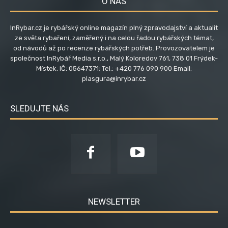
O NÁS
InRybar.cz je rybářský online magazín plný zpravodajství a aktualit
ze světa rybaření, zaměřený i na celou řadou rybářských témat,
od návodů až po recenze rybářských potřeb. Provozovatelem je
společnost InRybář Media s.r.o., Malý Koloredov 761, 738 01 Frýdek-
Místek, IČ: 05647371; Tel.: +420 776 090 900 Email:
plasgura@inrybar.cz
SLEDUJTE NÁS
NEWSLETTER