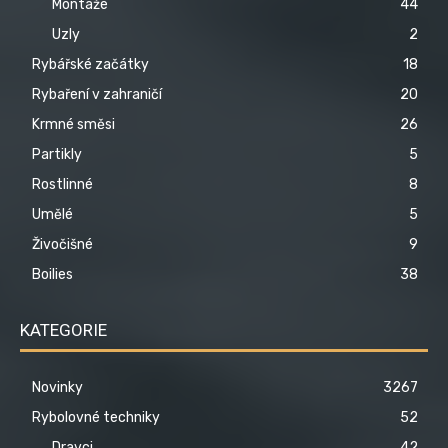
Montáže
44
Uzly
2
Rybářské začátky
18
Rybaření v zahraničí
20
Krmné směsi
26
Partikly
5
Rostlinné
8
Umělé
5
Živočišné
9
Boilies
38
KATEGORIE
Novinky
3267
Rybolovné techniky
52
Dravci
42