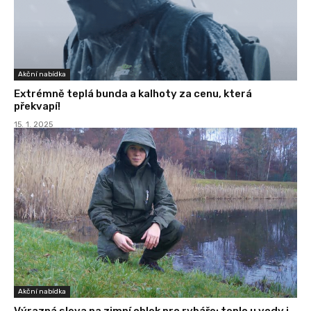
Akční nabídka
Extrémně teplá bunda a kalhoty za cenu, která
překvapí!
15. 1. 2025
Akční nabídka
Výrazná sleva na zimní oblek pro rybáře: teplo u vody i