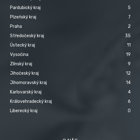
Pardubický kraj
5
Plzeňský kraj
7
Praha
2
Středočeský kraj
35
Ústecký kraj
11
Vysočina
19
Zlínský kraj
9
Jihočeský kraj
12
Jihomoravský kraj
14
Karlovarský kraj
4
Královehradecký kraj
6
Liberecký kraj
0