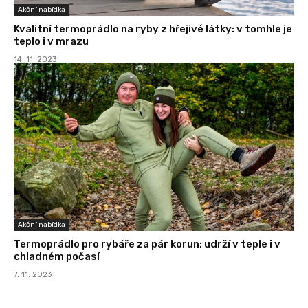
Akční nabídka
Kvalitní termoprádlo na ryby z hřejivé látky: v tomhle je
teplo i v mrazu
14. 11. 2023
Akční nabídka
Termoprádlo pro rybáře za pár korun: udrží v teple i v
chladném počasí
7. 11. 2023