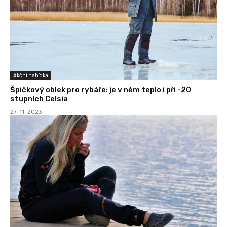
Akční nabídka
Špičkový oblek pro rybáře: je v něm teplo i při -20
stupních Celsia
27. 11. 2023