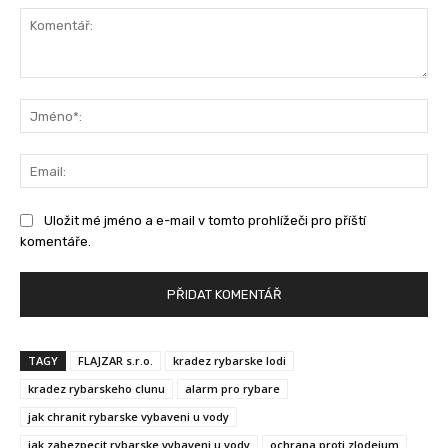
Komentář:
Jm
Ema
Uložit mé jméno a e-mail v tomto prohlížeči pro příští
komentáře.
TAGY
FLAJZAR s.r.o.
kradez rybarske lodi
kradez rybarskeho clunu
alarm pro rybare
jak chranit rybarske vybaveni u vody
jak zabezpecit rybarske vybaveni u vody
ochrana proti zlodejum