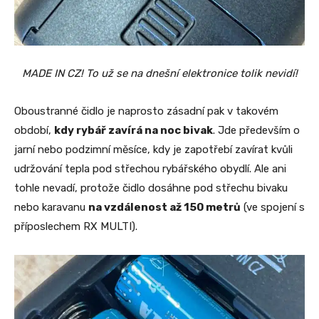
MADE IN CZ! To už se na dnešní elektronice tolik nevidí!
Oboustranné čidlo je naprosto zásadní pak v takovém
období,
kdy rybář zavírá na noc bivak
. Jde především o
jarní nebo podzimní měsíce, kdy je zapotřebí zavírat kvůli
udržování tepla pod střechou rybářského obydlí. Ale ani
tohle nevadí, protože čidlo dosáhne pod střechu bivaku
nebo karavanu
na vzdálenost až 150 metrů
(ve spojení s
příposlechem RX MULTI).