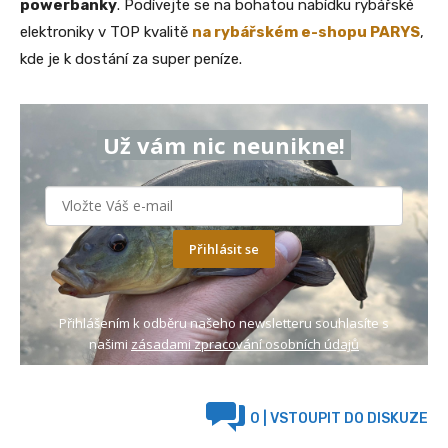
powerbanky
. Podívejte se na bohatou nabídku rybářské
elektroniky v TOP kvalitě
na rybářském e-shopu PARYS
,
kde je k dostání za super peníze.
Už vám nic neunikne!
Přihlásit se
Přihlášením k odběru našeho newsletteru souhlasíte s
našimi
zásadami zpracování osobních údajů
0
| VSTOUPIT DO DISKUZE