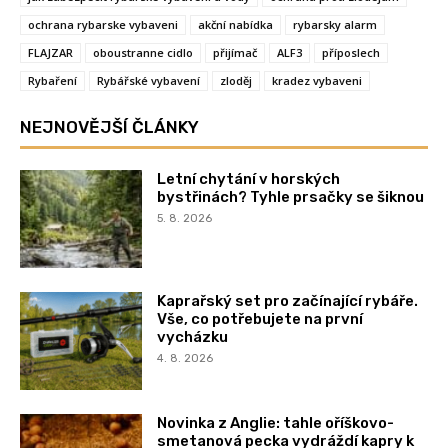
ochrana rybarske vybaveni
akční nabídka
rybarsky alarm
FLAJZAR
oboustranne cidlo
přijímač
ALF3
příposlech
Rybaření
Rybářské vybavení
zloděj
kradez vybaveni
NEJNOVĚJŠÍ ČLÁNKY
Letní chytání v horských
bystřinách? Tyhle prsačky se šiknou
5. 8. 2026
Kaprařský set pro začínající rybáře.
Vše, co potřebujete na první
vycházku
4. 8. 2026
Novinka z Anglie: tahle oříškovo-
smetanová pecka vydráždí kapry k