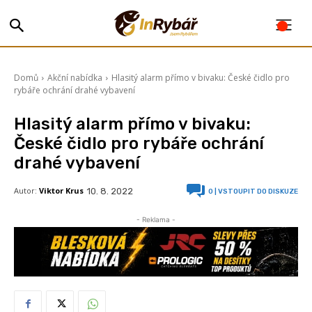
Domů
Akční nabídka
Hlasitý alarm přímo v bivaku: České čidlo pro
rybáře ochrání drahé vybavení
Hlasitý alarm přímo v bivaku:
České čidlo pro rybáře ochrání
drahé vybavení
Autor:
Viktor Krus
10. 8. 2022
0
| VSTOUPIT DO DISKUZE
- Reklama -