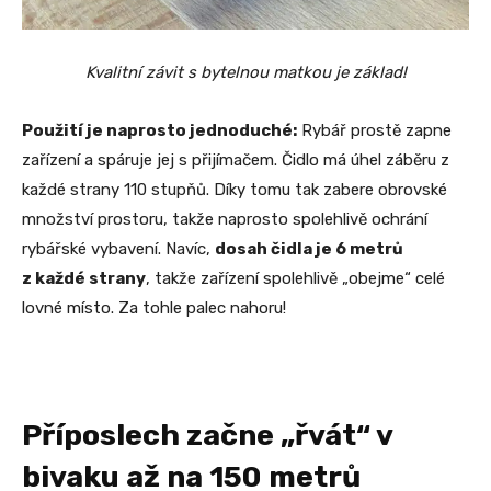
Kvalitní závit s bytelnou matkou je základ!
Použití je naprosto jednoduché:
Rybář prostě zapne
zařízení a spáruje jej s přijímačem. Čidlo má úhel záběru z
každé strany 110 stupňů. Díky tomu tak zabere obrovské
množství prostoru, takže naprosto spolehlivě ochrání
rybářské vybavení. Navíc,
dosah čidla je 6 metrů
z každé strany
, takže zařízení spolehlivě „obejme“ celé
lovné místo. Za tohle palec nahoru!
Příposlech začne „řvát“ v
bivaku až na 150 metrů