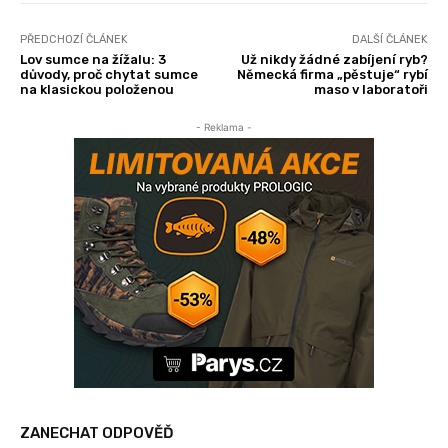
PŘEDCHOZÍ ČLÁNEK
DALŠÍ ČLÁNEK
Lov sumce na žížalu: 3
Už nikdy žádné zabíjení ryb?
důvody, proč chytat sumce
Německá firma „pěstuje“ rybí
na klasickou položenou
maso v laboratoři
- Reklama -
ZANECHAT ODPOVĚĎ