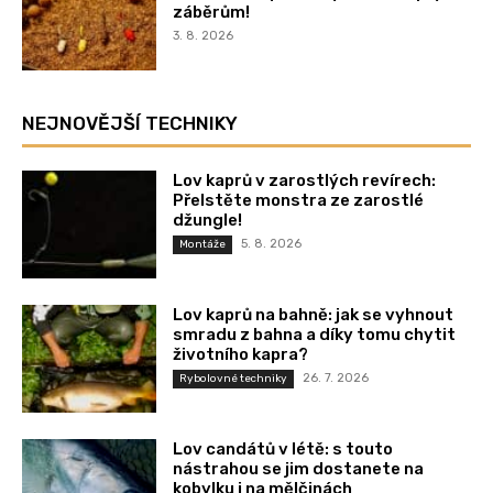
záběrům!
3. 8. 2026
NEJNOVĚJŠÍ TECHNIKY
Lov kaprů v zarostlých revírech:
Přelstěte monstra ze zarostlé
džungle!
5. 8. 2026
Montáže
Lov kaprů na bahně: jak se vyhnout
smradu z bahna a díky tomu chytit
životního kapra?
26. 7. 2026
Rybolovné techniky
Lov candátů v létě: s touto
nástrahou se jim dostanete na
kobylku i na mělčinách