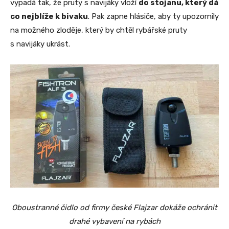
vypadá tak, že pruty s navijáky vloží
do stojanu, který dá
co nejblíže k bivaku
. Pak zapne hlásiče, aby ty upozornily
na možného zloděje, který by chtěl rybářské pruty
s navijáky ukrást.
Oboustranné čidlo od firmy české Flajzar dokáže ochránit
drahé vybavení na rybách