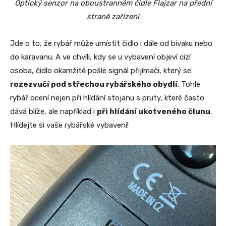
Optický senzor na oboustranném čidle Flajzar na přední
straně zařízení
Jde o to, že rybář může umístit čidlo i dále od bivaku nebo
do karavanu. A ve chvíli, kdy se u vybavení objeví cizí
osoba, čidlo okamžitě pošle signál přijímači, který se
rozezvučí pod střechou rybářského obydlí
. Tohle
rybář ocení nejen při hlídání stojanu s pruty, které často
dává blíže, ale například i
při hlídání ukotveného člunu
.
Hlídejte si vaše rybářské vybavení!