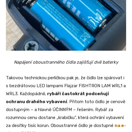
Napájení oboustranného čidla zajišťují dvě baterky
Takovou technickou perličkou pak je, že čidlo lze spárovat i
s bezdrátovou LED lampami Flajzar FISHTRON LAM WRL1 a
WRL3. Každopádně,
rybáři častokrát podceňují
ochranu drahého vybavení
. Přitom toto čidlo je cenově
dostupným – a hlavně ÚČINNÝM – řešením. Rybář za
rozumnou cenu dostane „krabičku“, která ochrání vybavení
za desítky tisíc korun. Oboustranné čidlo je dostupné
na e-