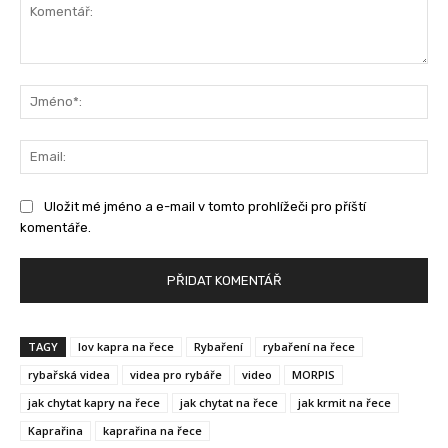
Komentář:
Jm
Ema
Uložit mé jméno a e-mail v tomto prohlížeči pro příští
komentáře.
TAGY
lov kapra na řece
Rybaření
rybaření na řece
rybařská videa
videa pro rybáře
video
MORPIS
jak chytat kapry na řece
jak chytat na řece
jak krmit na řece
Kaprařina
kaprařina na řece