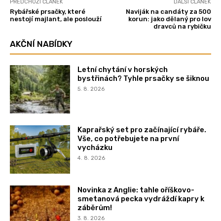
PŘEDCHOZÍ ČLÁNEK
DALŠÍ ČLÁNEK
Rybářské prsačky, které
Naviják na candáty za 500
nestojí majlant, ale poslouží
korun: jako dělaný pro lov
dravců na rybičku
AKČNÍ NABÍDKY
Letní chytání v horských
bystřinách? Tyhle prsačky se šiknou
5. 8. 2026
Kaprařský set pro začínající rybáře.
Vše, co potřebujete na první
vycházku
4. 8. 2026
Novinka z Anglie: tahle oříškovo-
smetanová pecka vydráždí kapry k
záběrům!
3. 8. 2026