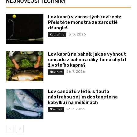
NEJNOVĚJŠÍ TECHNIKY
Lov kaprů v zarostlých revírech:
Přelstěte monstra ze zarostlé
džungle!
5. 8. 2026
Kaprařina
Lov kaprů na bahně: jak se vyhnout
smradu z bahna a díky tomu chytit
životního kapra?
26. 7. 2026
Novinky
Lov candátů v létě: s touto
nástrahou se jim dostanete na
kobylku i na mělčinách
23. 7. 2026
Novinky