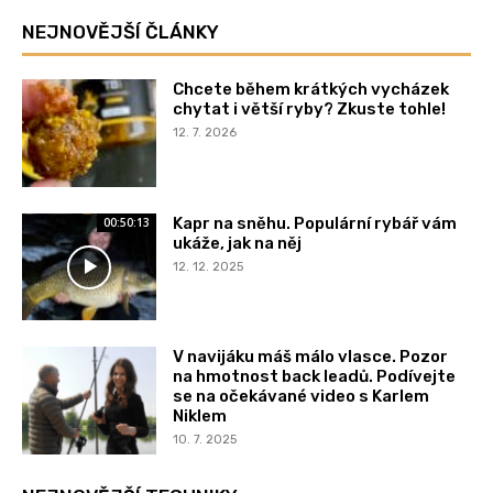
NEJNOVĚJŠÍ ČLÁNKY
Chcete během krátkých vycházek
chytat i větší ryby? Zkuste tohle!
12. 7. 2026
Kapr na sněhu. Populární rybář vám
00:50:13
ukáže, jak na něj
12. 12. 2025
V navijáku máš málo vlasce. Pozor
na hmotnost back leadů. Podívejte
se na očekávané video s Karlem
Niklem
10. 7. 2025