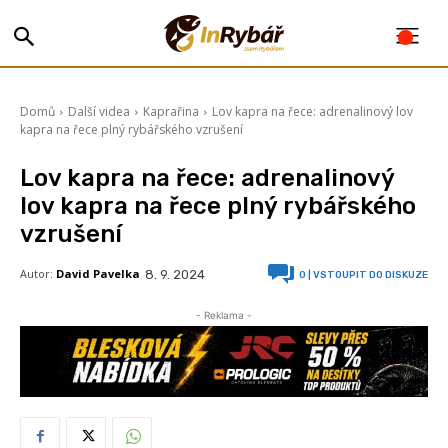
Domů
Další videa
Kaprařina
Lov kapra na řece: adrenalinový lov
kapra na řece plný rybářského vzrušení
Lov kapra na řece: adrenalinový
lov kapra na řece plný rybářského
vzrušení
Autor:
David Pavelka
8. 9. 2024
0
| VSTOUPIT DO DISKUZE
- Reklama -