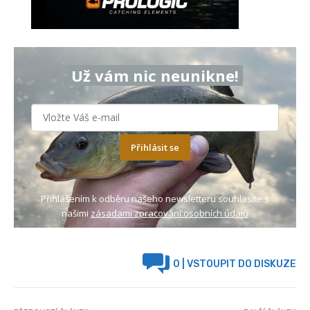
Už vám nic neunikne!
Přihlásit se
Přihlášením k odběru našeho newsletteru souhlasíte s
našimi
zásadami zpracování osobních údajů
0
| VSTOUPIT DO DISKUZE