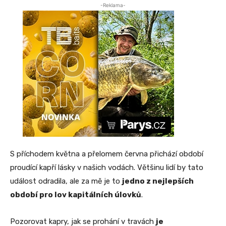
-Reklama-
S příchodem května a přelomem června přichází období
proudící kapří lásky v našich vodách. Většinu lidí by tato
událost odradila, ale za mě je to
jedno z nejlepších
období pro lov kapitálních úlovků
.
Pozorovat kapry, jak se prohání v travách
je